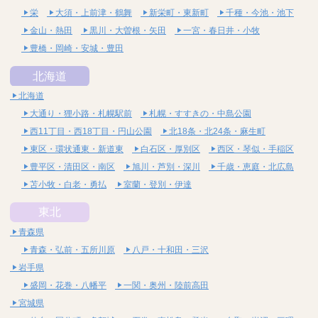
栄
大須・上前津・鶴舞
新栄町・東新町
千種・今池・池下
金山・熱田
黒川・大曽根・矢田
一宮・春日井・小牧
豊橋・岡崎・安城・豊田
北海道
北海道
大通り・狸小路・札幌駅前
札幌・すすきの・中島公園
西11丁目・西18丁目・円山公園
北18条・北24条・麻生町
東区・環状通東・新道東
白石区・厚別区
西区・琴似・手稲区
豊平区・清田区・南区
旭川・芦別・深川
千歳・恵庭・北広島
苫小牧・白老・勇払
室蘭・登別・伊達
東北
青森県
青森・弘前・五所川原
八戸・十和田・三沢
岩手県
盛岡・花巻・八幡平
一関・奥州・陸前高田
宮城県