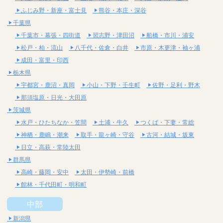
ふじみ野・新座・富士見
熊谷・本庄・深谷
千葉県
千葉市・幕張・四街道
習志野・津田沼
船橋・市川・浦安
松戸・柏・流山
八千代・佐倉・白井
市原・木更津・袖ヶ浦
成田・富里・印西
栃木県
宇都宮・鹿沼・真岡
小山・下野・壬生町
佐野・足利・野木
那須塩原・日光・大田原
茨城県
水戸・ひたちなか・笠間
土浦・牛久
つくば・下妻・常総
神栖・鹿嶋・潮来
取手・龍ヶ崎・守谷
古河・結城・坂東
日立・高萩・常陸太田
群馬県
高崎・藤岡・安中
太田・伊勢崎・前橋
館林・千代田町・明和町
中部
新潟県