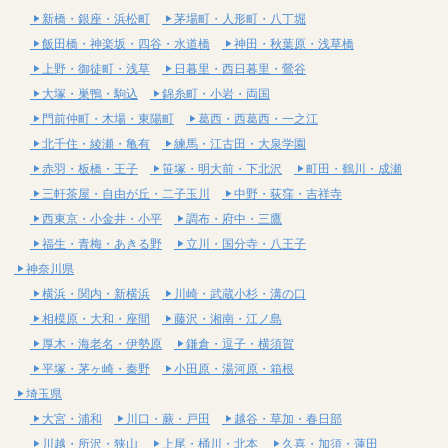
新橋・銀座・浜松町
茅場町・人形町・八丁堀
飯田橋・神楽坂・四谷・水道橋
神田・秋葉原・浅草橋
上野・御徒町・浅草
日暮里・西日暮里・鶯谷
大塚・巣鴨・駒込
錦糸町・小岩・両国
門前仲町・木場・東陽町
葛西・西葛西・一之江
北千住・綾瀬・亀有
練馬・江古田・大泉学園
赤羽・板橋・王子
笹塚・明大前・下北沢
町田・鶴川・成瀬
三軒茶屋・自由が丘・二子玉川
中野・荻窪・吉祥寺
西東京・小金井・小平
調布・府中・三鷹
福生・青梅・あきる野
立川・国分寺・八王子
神奈川県
横浜・関内・新横浜
川崎・武蔵小杉・溝の口
相模原・大和・座間
藤沢・湘南・江ノ島
厚木・海老名・伊勢原
鎌倉・逗子・横須賀
平塚・茅ヶ崎・秦野
小田原・湯河原・箱根
埼玉県
大宮・浦和
川口・蕨・戸田
越谷・草加・春日部
川越・所沢・狭山
上尾・桶川・北本
久喜・加須・蓮田