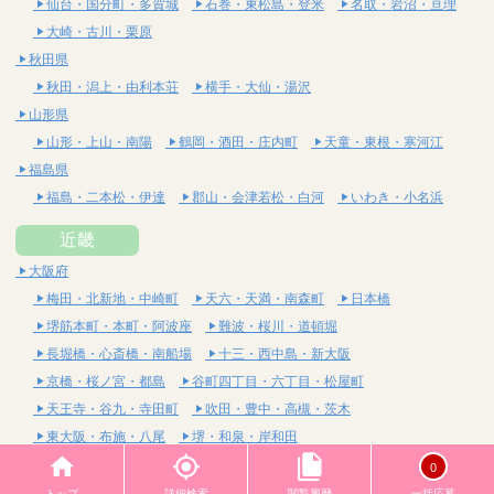
仙台・国分町・多賀城
石巻・東松島・登米
名取・岩沼・亘理
大崎・古川・栗原
秋田県
秋田・潟上・由利本荘
横手・大仙・湯沢
山形県
山形・上山・南陽
鶴岡・酒田・庄内町
天童・東根・寒河江
福島県
福島・二本松・伊達
郡山・会津若松・白河
いわき・小名浜
近畿
大阪府
梅田・北新地・中崎町
天六・天満・南森町
日本橋
堺筋本町・本町・阿波座
難波・桜川・道頓堀
長堀橋・心斎橋・南船場
十三・西中島・新大阪
京橋・桜ノ宮・都島
谷町四丁目・六丁目・松屋町
天王寺・谷九・寺田町
吹田・豊中・高槻・茨木
東大阪・布施・八尾
堺・和泉・岸和田
京都府
0
四条烏丸・河原町・祇園四条
烏丸御池・三条・京都市役所前
トップ
詳細検索
閲覧履歴
一括応募