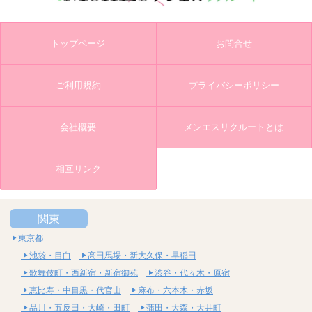
トップページ
お問合せ
ご利用規約
プライバシーポリシー
会社概要
メンエスリクルートとは
相互リンク
関東
東京都
池袋・目白
高田馬場・新大久保・早稲田
歌舞伎町・西新宿・新宿御苑
渋谷・代々木・原宿
恵比寿・中目黒・代官山
麻布・六本木・赤坂
品川・五反田・大崎・田町
蒲田・大森・大井町