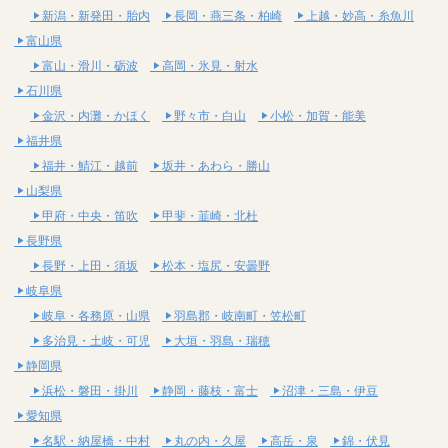
新潟・新発田・胎内
長岡・燕三条・柏崎
上越・妙高・糸魚川
富山県
富山・滑川・砺波
高岡・氷見・射水
石川県
金沢・内灘・かほく
野々市・白山
小松・加賀・能美
福井県
福井・鯖江・越前
坂井・あわら・勝山
山梨県
甲府・中央・笛吹
甲斐・韮崎・北杜
長野県
長野・上田・須坂
松本・塩尻・安曇野
岐阜県
岐阜・各務原・山県
羽島郡・岐南町・笠松町
多治見・土岐・可児
大垣・羽島・瑞穂
静岡県
浜松・磐田・掛川
静岡・藤枝・富士
沼津・三島・伊豆
愛知県
名駅・納屋橋・中村
丸の内・久屋
高岳・泉
錦・伏見