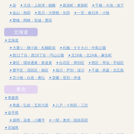
栄
大須・上前津・鶴舞
新栄町・東新町
千種・今池・池下
金山・熱田
黒川・大曽根・矢田
一宮・春日井・小牧
豊橋・岡崎・安城・豊田
北海道
北海道
大通り・狸小路・札幌駅前
札幌・すすきの・中島公園
西11丁目・西18丁目・円山公園
北18条・北24条・麻生町
東区・環状通東・新道東
白石区・厚別区
西区・琴似・手稲区
豊平区・清田区・南区
旭川・芦別・深川
千歳・恵庭・北広島
苫小牧・白老・勇払
室蘭・登別・伊達
東北
青森県
青森・弘前・五所川原
八戸・十和田・三沢
岩手県
盛岡・花巻・八幡平
一関・奥州・陸前高田
宮城県