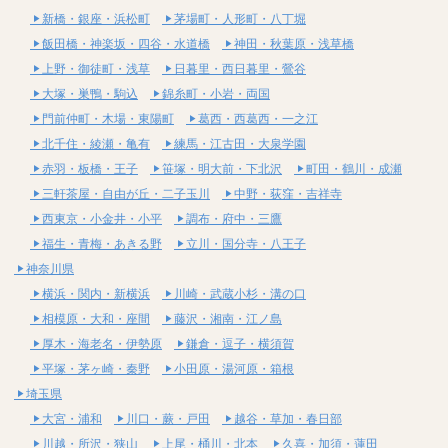
新橋・銀座・浜松町
茅場町・人形町・八丁堀
飯田橋・神楽坂・四谷・水道橋
神田・秋葉原・浅草橋
上野・御徒町・浅草
日暮里・西日暮里・鶯谷
大塚・巣鴨・駒込
錦糸町・小岩・両国
門前仲町・木場・東陽町
葛西・西葛西・一之江
北千住・綾瀬・亀有
練馬・江古田・大泉学園
赤羽・板橋・王子
笹塚・明大前・下北沢
町田・鶴川・成瀬
三軒茶屋・自由が丘・二子玉川
中野・荻窪・吉祥寺
西東京・小金井・小平
調布・府中・三鷹
福生・青梅・あきる野
立川・国分寺・八王子
神奈川県
横浜・関内・新横浜
川崎・武蔵小杉・溝の口
相模原・大和・座間
藤沢・湘南・江ノ島
厚木・海老名・伊勢原
鎌倉・逗子・横須賀
平塚・茅ヶ崎・秦野
小田原・湯河原・箱根
埼玉県
大宮・浦和
川口・蕨・戸田
越谷・草加・春日部
川越・所沢・狭山
上尾・桶川・北本
久喜・加須・蓮田