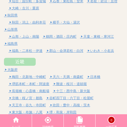
仙台・国分町・多賀城
石巻・東松島・登米
名取・岩沼・亘理
大崎・古川・栗原
秋田県
秋田・潟上・由利本荘
横手・大仙・湯沢
山形県
山形・上山・南陽
鶴岡・酒田・庄内町
天童・東根・寒河江
福島県
福島・二本松・伊達
郡山・会津若松・白河
いわき・小名浜
近畿
大阪府
梅田・北新地・中崎町
天六・天満・南森町
日本橋
堺筋本町・本町・阿波座
難波・桜川・道頓堀
長堀橋・心斎橋・南船場
十三・西中島・新大阪
京橋・桜ノ宮・都島
谷町四丁目・六丁目・松屋町
天王寺・谷九・寺田町
吹田・豊中・高槻・茨木
東大阪・布施・八尾
堺・和泉・岸和田
京都府
0
四条烏丸・河原町・祇園四条
烏丸御池・三条・京都市役所前
トップ
詳細検索
閲覧履歴
一括応募