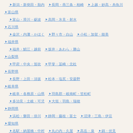
新潟・新発田・胎内
長岡・燕三条・柏崎
上越・妙高・糸魚川
富山県
富山・滑川・砺波
高岡・氷見・射水
石川県
金沢・内灘・かほく
野々市・白山
小松・加賀・能美
福井県
福井・鯖江・越前
坂井・あわら・勝山
山梨県
甲府・中央・笛吹
甲斐・韮崎・北杜
長野県
長野・上田・須坂
松本・塩尻・安曇野
岐阜県
岐阜・各務原・山県
羽島郡・岐南町・笠松町
多治見・土岐・可児
大垣・羽島・瑞穂
静岡県
浜松・磐田・掛川
静岡・藤枝・富士
沼津・三島・伊豆
愛知県
名駅・納屋橋・中村
丸の内・久屋
高岳・泉
錦・伏見