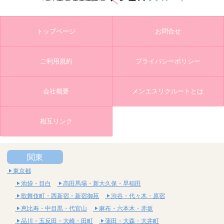
トップページ
お問合せ
ご利用規約
プライバシーポリシー
会社概要
メンエスリクルートとは
相互リンク
関東
東京都
池袋・目白
高田馬場・新大久保・早稲田
歌舞伎町・西新宿・新宿御苑
渋谷・代々木・原宿
恵比寿・中目黒・代官山
麻布・六本木・赤坂
品川・五反田・大崎・田町
蒲田・大森・大井町