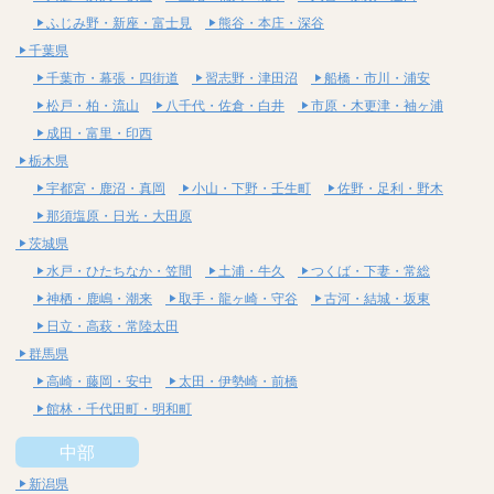
ふじみ野・新座・富士見
熊谷・本庄・深谷
千葉県
千葉市・幕張・四街道
習志野・津田沼
船橋・市川・浦安
松戸・柏・流山
八千代・佐倉・白井
市原・木更津・袖ヶ浦
成田・富里・印西
栃木県
宇都宮・鹿沼・真岡
小山・下野・壬生町
佐野・足利・野木
那須塩原・日光・大田原
茨城県
水戸・ひたちなか・笠間
土浦・牛久
つくば・下妻・常総
神栖・鹿嶋・潮来
取手・龍ヶ崎・守谷
古河・結城・坂東
日立・高萩・常陸太田
群馬県
高崎・藤岡・安中
太田・伊勢崎・前橋
館林・千代田町・明和町
中部
新潟県