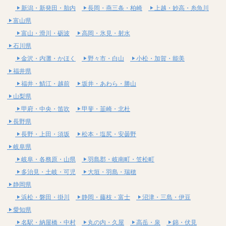
新潟・新発田・胎内
長岡・燕三条・柏崎
上越・妙高・糸魚川
富山県
富山・滑川・砺波
高岡・氷見・射水
石川県
金沢・内灘・かほく
野々市・白山
小松・加賀・能美
福井県
福井・鯖江・越前
坂井・あわら・勝山
山梨県
甲府・中央・笛吹
甲斐・韮崎・北杜
長野県
長野・上田・須坂
松本・塩尻・安曇野
岐阜県
岐阜・各務原・山県
羽島郡・岐南町・笠松町
多治見・土岐・可児
大垣・羽島・瑞穂
静岡県
浜松・磐田・掛川
静岡・藤枝・富士
沼津・三島・伊豆
愛知県
名駅・納屋橋・中村
丸の内・久屋
高岳・泉
錦・伏見