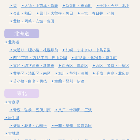
栄
大須・上前津・鶴舞
新栄町・東新町
千種・今池・池下
金山・熱田
黒川・大曽根・矢田
一宮・春日井・小牧
豊橋・岡崎・安城・豊田
北海道
北海道
大通り・狸小路・札幌駅前
札幌・すすきの・中島公園
西11丁目・西18丁目・円山公園
北18条・北24条・麻生町
東区・環状通東・新道東
白石区・厚別区
西区・琴似・手稲区
豊平区・清田区・南区
旭川・芦別・深川
千歳・恵庭・北広島
苫小牧・白老・勇払
室蘭・登別・伊達
東北
青森県
青森・弘前・五所川原
八戸・十和田・三沢
岩手県
盛岡・花巻・八幡平
一関・奥州・陸前高田
宮城県