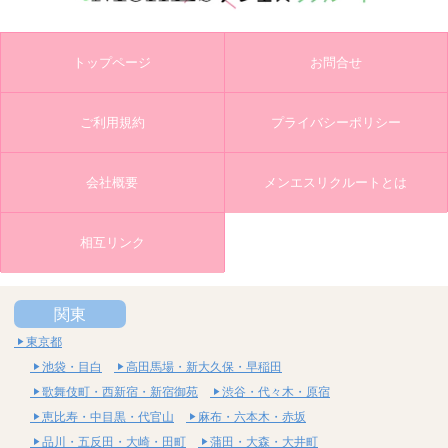
トップページ
お問合せ
ご利用規約
プライバシーポリシー
会社概要
メンエスリクルートとは
相互リンク
関東
東京都
池袋・目白
高田馬場・新大久保・早稲田
歌舞伎町・西新宿・新宿御苑
渋谷・代々木・原宿
恵比寿・中目黒・代官山
麻布・六本木・赤坂
品川・五反田・大崎・田町
蒲田・大森・大井町