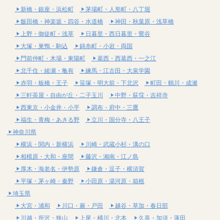
新橋・銀座・浜松町
茅場町・人形町・八丁堀
飯田橋・神楽坂・四谷・水道橋
神田・秋葉原・浅草橋
上野・御徒町・浅草
日暮里・西日暮里・鶯谷
大塚・巣鴨・駒込
錦糸町・小岩・両国
門前仲町・木場・東陽町
葛西・西葛西・一之江
北千住・綾瀬・亀有
練馬・江古田・大泉学園
赤羽・板橋・王子
笹塚・明大前・下北沢
町田・鶴川・成瀬
三軒茶屋・自由が丘・二子玉川
中野・荻窪・吉祥寺
西東京・小金井・小平
調布・府中・三鷹
福生・青梅・あきる野
立川・国分寺・八王子
神奈川県
横浜・関内・新横浜
川崎・武蔵小杉・溝の口
相模原・大和・座間
藤沢・湘南・江ノ島
厚木・海老名・伊勢原
鎌倉・逗子・横須賀
平塚・茅ヶ崎・秦野
小田原・湯河原・箱根
埼玉県
大宮・浦和
川口・蕨・戸田
越谷・草加・春日部
川越・所沢・狭山
上尾・桶川・北本
久喜・加須・蓮田