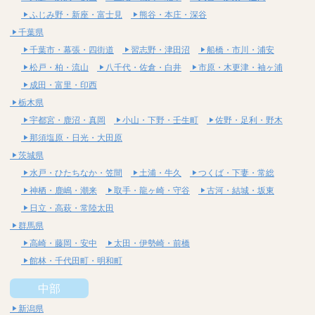
ふじみ野・新座・富士見
熊谷・本庄・深谷
千葉県
千葉市・幕張・四街道
習志野・津田沼
船橋・市川・浦安
松戸・柏・流山
八千代・佐倉・白井
市原・木更津・袖ヶ浦
成田・富里・印西
栃木県
宇都宮・鹿沼・真岡
小山・下野・壬生町
佐野・足利・野木
那須塩原・日光・大田原
茨城県
水戸・ひたちなか・笠間
土浦・牛久
つくば・下妻・常総
神栖・鹿嶋・潮来
取手・龍ヶ崎・守谷
古河・結城・坂東
日立・高萩・常陸太田
群馬県
高崎・藤岡・安中
太田・伊勢崎・前橋
館林・千代田町・明和町
中部
新潟県