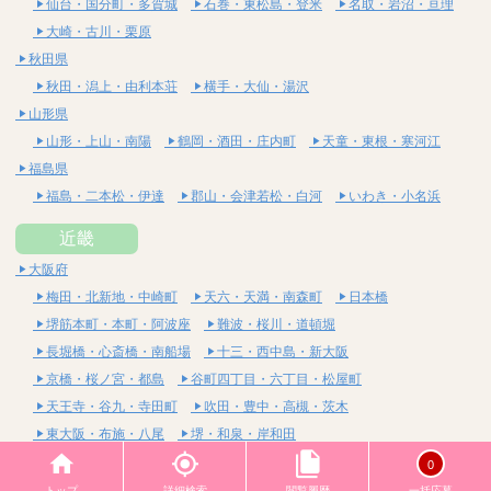
仙台・国分町・多賀城
石巻・東松島・登米
名取・岩沼・亘理
大崎・古川・栗原
秋田県
秋田・潟上・由利本荘
横手・大仙・湯沢
山形県
山形・上山・南陽
鶴岡・酒田・庄内町
天童・東根・寒河江
福島県
福島・二本松・伊達
郡山・会津若松・白河
いわき・小名浜
近畿
大阪府
梅田・北新地・中崎町
天六・天満・南森町
日本橋
堺筋本町・本町・阿波座
難波・桜川・道頓堀
長堀橋・心斎橋・南船場
十三・西中島・新大阪
京橋・桜ノ宮・都島
谷町四丁目・六丁目・松屋町
天王寺・谷九・寺田町
吹田・豊中・高槻・茨木
東大阪・布施・八尾
堺・和泉・岸和田
京都府
0
四条烏丸・河原町・祇園四条
烏丸御池・三条・京都市役所前
トップ
詳細検索
閲覧履歴
一括応募