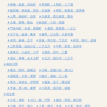
新橋・銀座・浜松町
茅場町・人形町・八丁堀
飯田橋・神楽坂・四谷・水道橋
神田・秋葉原・浅草橋
上野・御徒町・浅草
日暮里・西日暮里・鶯谷
大塚・巣鴨・駒込
錦糸町・小岩・両国
門前仲町・木場・東陽町
葛西・西葛西・一之江
北千住・綾瀬・亀有
練馬・江古田・大泉学園
赤羽・板橋・王子
笹塚・明大前・下北沢
町田・鶴川・成瀬
三軒茶屋・自由が丘・二子玉川
中野・荻窪・吉祥寺
西東京・小金井・小平
調布・府中・三鷹
福生・青梅・あきる野
立川・国分寺・八王子
神奈川県
横浜・関内・新横浜
川崎・武蔵小杉・溝の口
相模原・大和・座間
藤沢・湘南・江ノ島
厚木・海老名・伊勢原
鎌倉・逗子・横須賀
平塚・茅ヶ崎・秦野
小田原・湯河原・箱根
埼玉県
大宮・浦和
川口・蕨・戸田
越谷・草加・春日部
川越・所沢・狭山
上尾・桶川・北本
久喜・加須・蓮田