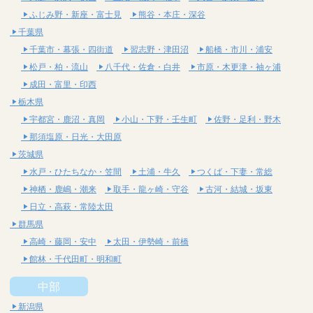
ふじみ野・新座・富士見
熊谷・本庄・深谷
千葉県
千葉市・幕張・四街道
習志野・津田沼
船橋・市川・浦安
松戸・柏・流山
八千代・佐倉・白井
市原・木更津・袖ヶ浦
成田・富里・印西
栃木県
宇都宮・鹿沼・真岡
小山・下野・壬生町
佐野・足利・野木
那須塩原・日光・大田原
茨城県
水戸・ひたちなか・笠間
土浦・牛久
つくば・下妻・常総
神栖・鹿嶋・潮来
取手・龍ヶ崎・守谷
古河・結城・坂東
日立・高萩・常陸太田
群馬県
高崎・藤岡・安中
太田・伊勢崎・前橋
館林・千代田町・明和町
中部
新潟県