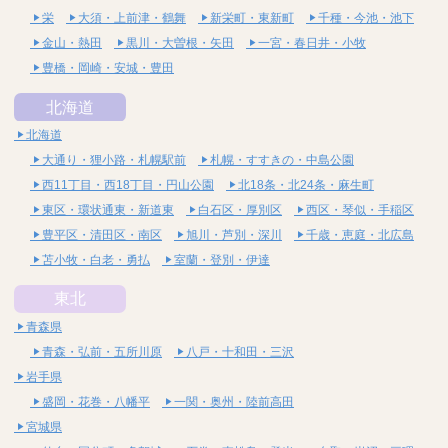
栄
大須・上前津・鶴舞
新栄町・東新町
千種・今池・池下
金山・熱田
黒川・大曽根・矢田
一宮・春日井・小牧
豊橋・岡崎・安城・豊田
北海道
北海道
大通り・狸小路・札幌駅前
札幌・すすきの・中島公園
西11丁目・西18丁目・円山公園
北18条・北24条・麻生町
東区・環状通東・新道東
白石区・厚別区
西区・琴似・手稲区
豊平区・清田区・南区
旭川・芦別・深川
千歳・恵庭・北広島
苫小牧・白老・勇払
室蘭・登別・伊達
東北
青森県
青森・弘前・五所川原
八戸・十和田・三沢
岩手県
盛岡・花巻・八幡平
一関・奥州・陸前高田
宮城県