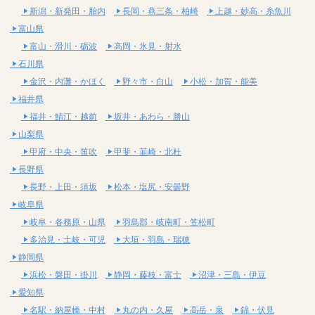
新潟・新発田・胎内
長岡・燕三条・柏崎
上越・妙高・糸魚川
富山県
富山・滑川・砺波
高岡・氷見・射水
石川県
金沢・内灘・かほく
野々市・白山
小松・加賀・能美
福井県
福井・鯖江・越前
坂井・あわら・勝山
山梨県
甲府・中央・笛吹
甲斐・韮崎・北杜
長野県
長野・上田・須坂
松本・塩尻・安曇野
岐阜県
岐阜・各務原・山県
羽島郡・岐南町・笠松町
多治見・土岐・可児
大垣・羽島・瑞穂
静岡県
浜松・磐田・掛川
静岡・藤枝・富士
沼津・三島・伊豆
愛知県
名駅・納屋橋・中村
丸の内・久屋
高岳・泉
錦・伏見