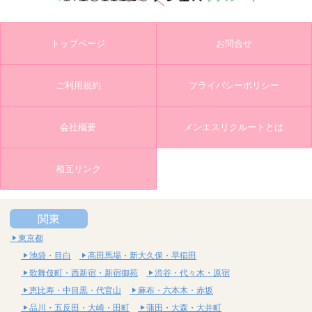
トップページ
お問合せ
ご利用規約
プライバシーポリシー
会社概要
メンエスリクルートとは
相互リンク
関東
東京都
池袋・目白
高田馬場・新大久保・早稲田
歌舞伎町・西新宿・新宿御苑
渋谷・代々木・原宿
恵比寿・中目黒・代官山
麻布・六本木・赤坂
品川・五反田・大崎・田町
蒲田・大森・大井町