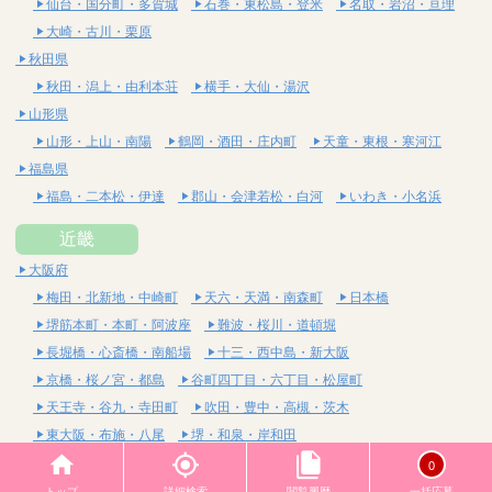
仙台・国分町・多賀城
石巻・東松島・登米
名取・岩沼・亘理
大崎・古川・栗原
秋田県
秋田・潟上・由利本荘
横手・大仙・湯沢
山形県
山形・上山・南陽
鶴岡・酒田・庄内町
天童・東根・寒河江
福島県
福島・二本松・伊達
郡山・会津若松・白河
いわき・小名浜
近畿
大阪府
梅田・北新地・中崎町
天六・天満・南森町
日本橋
堺筋本町・本町・阿波座
難波・桜川・道頓堀
長堀橋・心斎橋・南船場
十三・西中島・新大阪
京橋・桜ノ宮・都島
谷町四丁目・六丁目・松屋町
天王寺・谷九・寺田町
吹田・豊中・高槻・茨木
東大阪・布施・八尾
堺・和泉・岸和田
京都府
0
四条烏丸・河原町・祇園四条
烏丸御池・三条・京都市役所前
トップ
詳細検索
閲覧履歴
一括応募