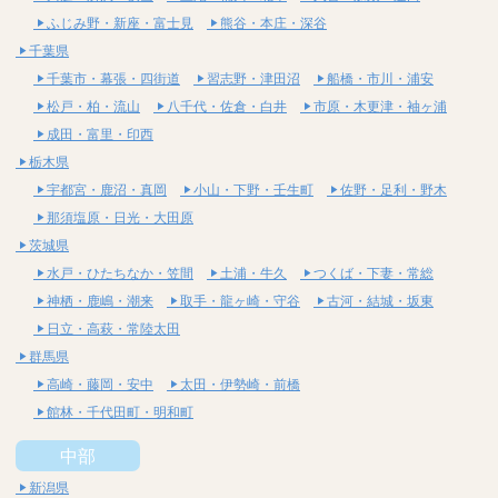
ふじみ野・新座・富士見
熊谷・本庄・深谷
千葉県
千葉市・幕張・四街道
習志野・津田沼
船橋・市川・浦安
松戸・柏・流山
八千代・佐倉・白井
市原・木更津・袖ヶ浦
成田・富里・印西
栃木県
宇都宮・鹿沼・真岡
小山・下野・壬生町
佐野・足利・野木
那須塩原・日光・大田原
茨城県
水戸・ひたちなか・笠間
土浦・牛久
つくば・下妻・常総
神栖・鹿嶋・潮来
取手・龍ヶ崎・守谷
古河・結城・坂東
日立・高萩・常陸太田
群馬県
高崎・藤岡・安中
太田・伊勢崎・前橋
館林・千代田町・明和町
中部
新潟県