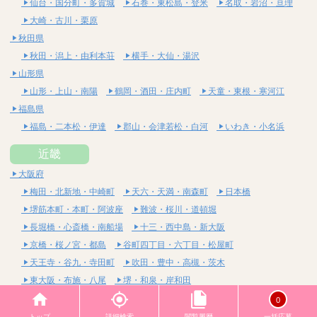
仙台・国分町・多賀城
石巻・東松島・登米
名取・岩沼・亘理
大崎・古川・栗原
秋田県
秋田・潟上・由利本荘
横手・大仙・湯沢
山形県
山形・上山・南陽
鶴岡・酒田・庄内町
天童・東根・寒河江
福島県
福島・二本松・伊達
郡山・会津若松・白河
いわき・小名浜
近畿
大阪府
梅田・北新地・中崎町
天六・天満・南森町
日本橋
堺筋本町・本町・阿波座
難波・桜川・道頓堀
長堀橋・心斎橋・南船場
十三・西中島・新大阪
京橋・桜ノ宮・都島
谷町四丁目・六丁目・松屋町
天王寺・谷九・寺田町
吹田・豊中・高槻・茨木
東大阪・布施・八尾
堺・和泉・岸和田
京都府
0
四条烏丸・河原町・祇園四条
烏丸御池・三条・京都市役所前
トップ
詳細検索
閲覧履歴
一括応募