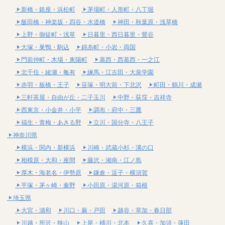
新橋・銀座・浜松町
茅場町・人形町・八丁堀
飯田橋・神楽坂・四谷・水道橋
神田・秋葉原・浅草橋
上野・御徒町・浅草
日暮里・西日暮里・鶯谷
大塚・巣鴨・駒込
錦糸町・小岩・両国
門前仲町・木場・東陽町
葛西・西葛西・一之江
北千住・綾瀬・亀有
練馬・江古田・大泉学園
赤羽・板橋・王子
笹塚・明大前・下北沢
町田・鶴川・成瀬
三軒茶屋・自由が丘・二子玉川
中野・荻窪・吉祥寺
西東京・小金井・小平
調布・府中・三鷹
福生・青梅・あきる野
立川・国分寺・八王子
神奈川県
横浜・関内・新横浜
川崎・武蔵小杉・溝の口
相模原・大和・座間
藤沢・湘南・江ノ島
厚木・海老名・伊勢原
鎌倉・逗子・横須賀
平塚・茅ヶ崎・秦野
小田原・湯河原・箱根
埼玉県
大宮・浦和
川口・蕨・戸田
越谷・草加・春日部
川越・所沢・狭山
上尾・桶川・北本
久喜・加須・蓮田