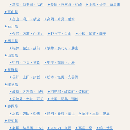
新潟・新発田・胎内
長岡・燕三条・柏崎
上越・妙高・糸魚川
富山県
富山・滑川・砺波
高岡・氷見・射水
石川県
金沢・内灘・かほく
野々市・白山
小松・加賀・能美
福井県
福井・鯖江・越前
坂井・あわら・勝山
山梨県
甲府・中央・笛吹
甲斐・韮崎・北杜
長野県
長野・上田・須坂
松本・塩尻・安曇野
岐阜県
岐阜・各務原・山県
羽島郡・岐南町・笠松町
多治見・土岐・可児
大垣・羽島・瑞穂
静岡県
浜松・磐田・掛川
静岡・藤枝・富士
沼津・三島・伊豆
愛知県
名駅・納屋橋・中村
丸の内・久屋
高岳・泉
錦・伏見