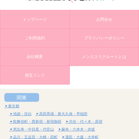
トップページ
お問合せ
ご利用規約
プライバシーポリシー
会社概要
メンエスリクルートとは
相互リンク
関東
東京都
池袋・目白
高田馬場・新大久保・早稲田
歌舞伎町・西新宿・新宿御苑
渋谷・代々木・原宿
恵比寿・中目黒・代官山
麻布・六本木・赤坂
品川・五反田・大崎・田町
蒲田・大森・大井町