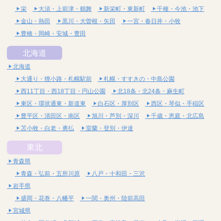
栄
大須・上前津・鶴舞
新栄町・東新町
千種・今池・池下
金山・熱田
黒川・大曽根・矢田
一宮・春日井・小牧
豊橋・岡崎・安城・豊田
北海道
北海道
大通り・狸小路・札幌駅前
札幌・すすきの・中島公園
西11丁目・西18丁目・円山公園
北18条・北24条・麻生町
東区・環状通東・新道東
白石区・厚別区
西区・琴似・手稲区
豊平区・清田区・南区
旭川・芦別・深川
千歳・恵庭・北広島
苫小牧・白老・勇払
室蘭・登別・伊達
東北
青森県
青森・弘前・五所川原
八戸・十和田・三沢
岩手県
盛岡・花巻・八幡平
一関・奥州・陸前高田
宮城県