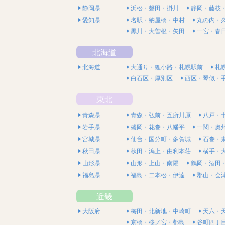
静岡県
浜松・磐田・掛川
静岡・藤枝
愛知県
名駅・納屋橋・中村
丸の内・
黒川・大曽根・矢田
一宮・春
北海道
北海道
大通り・狸小路・札幌駅前
札
白石区・厚別区
西区・琴似・
東北
青森県
青森・弘前・五所川原
八戸・
岩手県
盛岡・花巻・八幡平
一関・奥
宮城県
仙台・国分町・多賀城
石巻・
秋田県
秋田・潟上・由利本荘
横手・
山形県
山形・上山・南陽
鶴岡・酒田
福島県
福島・二本松・伊達
郡山・会
近畿
大阪府
梅田・北新地・中崎町
天六・
京橋・桜ノ宮・都島
谷町四丁