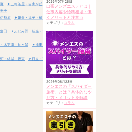
2026年07月28日
瀬
三軒茶屋・自由が丘・二子玉川
出張メンズエステとは｜
王子
仕事内容や給料相場・働
くメリットと注意点
伊勢原
鎌倉・逗子・横須賀
カテゴリ：
コラム
蓮田
ふじみ野・新座・富士見
・木更津・袖ヶ浦
成田・富里・印西
河・結城・坂東
日立・高萩・常陸太田
2026年06月23日
メンエスの「スパイダー
施術」とは？具体的なや
り方・メリットを解説
カテゴリ：
コラム