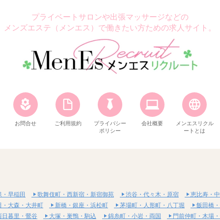
プライベートサロンや出張マッサージなどの
メンズエステ（メンエス）で働きたい方ための求人サイト。
お問合せ
ご利用規約
プライバシー
会社概要
メンエスリクル
ポリシー
ートとは
保・早稲田
歌舞伎町・西新宿・新宿御苑
渋谷・代々木・原宿
恵比寿・中
田・大森・大井町
新橋・銀座・浜松町
茅場町・人形町・八丁堀
飯田橋・
西日暮里・鶯谷
大塚・巣鴨・駒込
錦糸町・小岩・両国
門前仲町・木場・