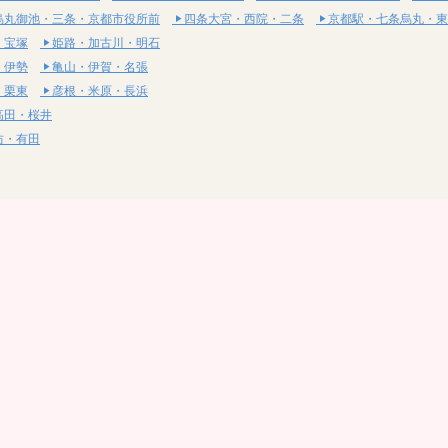
烏丸御池・三条・京都市役所前
四条大宮・西院・二条
京都駅・七条烏丸・東
・宝塚
姫路・加古川・明石
・伊勢
亀山・伊賀・名張
・栗東
彦根・米原・長浜
高田・桜井
坊・有田
・湯梨浜
社・浅口
尾道・三原
呉・東広島・竹原
・岩国
下関・長門・美祢
・小松島
通寺・観音寺
・西条・四国中央
今治・東温・伊予