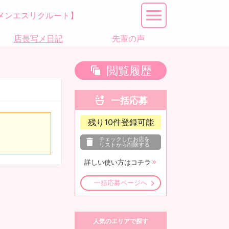
メンエスリクルート】
店長写メ日記
先輩の声
閲覧履歴
一括応募
残り
10
件登録可能
チェックしたお店を
リストから削除する
詳しい使い方はコチラ
一括応募ページへ
人気のエリアで探す