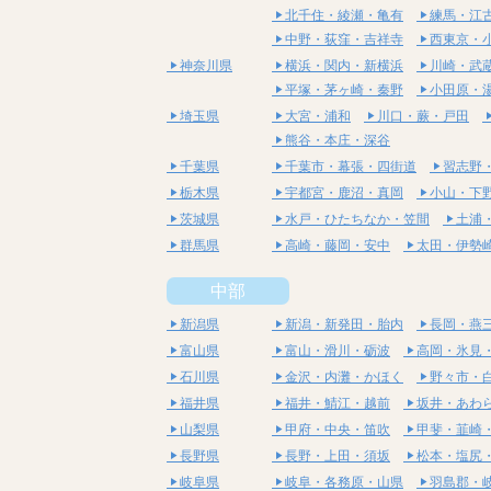
北千住・綾瀬・亀有
練馬・江
中野・荻窪・吉祥寺
西東京・
神奈川県
横浜・関内・新横浜
川崎・武
平塚・茅ヶ崎・秦野
小田原・
埼玉県
大宮・浦和
川口・蕨・戸田
熊谷・本庄・深谷
千葉県
千葉市・幕張・四街道
習志野
栃木県
宇都宮・鹿沼・真岡
小山・下
茨城県
水戸・ひたちなか・笠間
土浦
群馬県
高崎・藤岡・安中
太田・伊勢
中部
新潟県
新潟・新発田・胎内
長岡・燕
富山県
富山・滑川・砺波
高岡・氷見
石川県
金沢・内灘・かほく
野々市・
福井県
福井・鯖江・越前
坂井・あわ
山梨県
甲府・中央・笛吹
甲斐・韮崎
長野県
長野・上田・須坂
松本・塩尻
岐阜県
岐阜・各務原・山県
羽島郡・