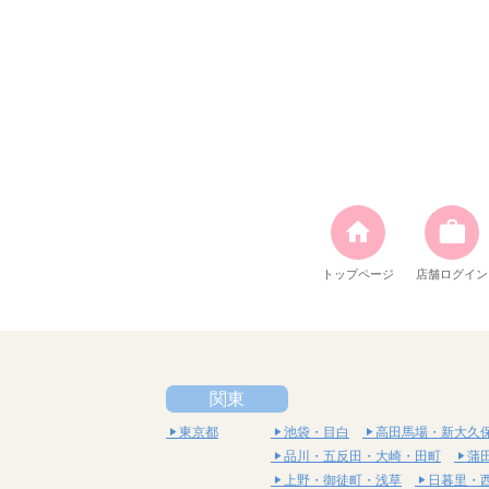
トップページ
店舗ログイン
関東
東京都
池袋・目白
高田馬場・新大久
品川・五反田・大崎・田町
蒲
上野・御徒町・浅草
日暮里・