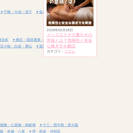
千種・今池・池下
金山・熱田
2026年05月28日
メンズエステの裏引きの
麻生町
東区・環状通東・新道東
意味とは？危険性と安全
な稼ぎ方を解説
苫小牧・白老・勇払
室蘭・登別・伊達
カテゴリ：
コラム
堀橋・心斎橋・南船場
十三・西中島・新大阪
阪・布施・八尾
堺・和泉・岸和田