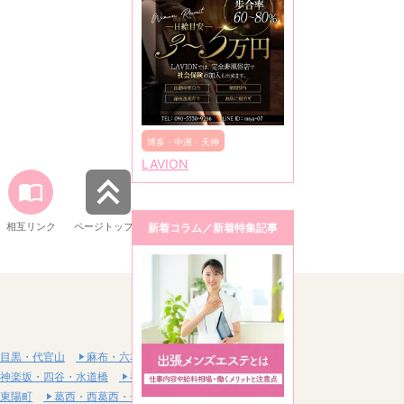
博多・中洲・天神
LAVION
相互リンク
ページトップへ
新着コラム／新着特集記事
目黒・代官山
麻布・六本木・赤坂
神楽坂・四谷・水道橋
神田・秋葉原・浅草橋
東陽町
葛西・西葛西・一之江