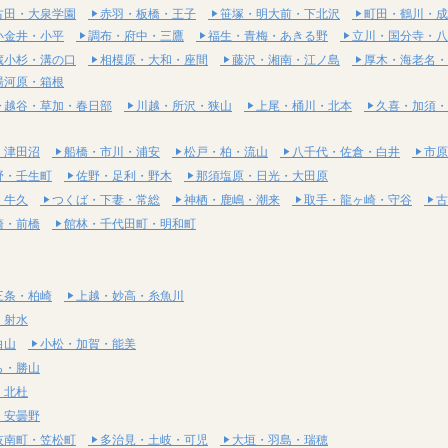
古田・大泉学園
赤羽・板橋・王子
笹塚・明大前・下北沢
町田・鶴川・成
小金井・小平
調布・府中・三鷹
福生・青梅・あきる野
立川・国分寺・八
蔵小杉・溝の口
相模原・大和・座間
藤沢・湘南・江ノ島
厚木・海老名・
湯河原・箱根
越谷・草加・春日部
川越・所沢・狭山
上尾・桶川・北本
久喜・加須・
・津田沼
船橋・市川・浦安
松戸・柏・流山
八千代・佐倉・白井
市原
野・壬生町
佐野・足利・野木
那須塩原・日光・大田原
・牛久
つくば・下妻・常総
神栖・鹿嶋・潮来
取手・龍ヶ崎・守谷
古
崎・前橋
館林・千代田町・明和町
三条・柏崎
上越・妙高・糸魚川
・射水
白山
小松・加賀・能美
ら・勝山
・北杜
・安曇野
岐南町・笠松町
多治見・土岐・可児
大垣・羽島・瑞穂