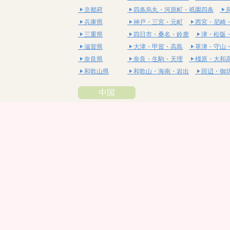
京都府
四条烏丸・河原町・祇園四条
兵庫県
神戸・三宮・元町
西宮・尼崎
三重県
四日市・桑名・鈴鹿
津・松阪
滋賀県
大津・甲賀・高島
草津・守山
奈良県
奈良・生駒・天理
橿原・大和
和歌山県
和歌山・海南・岩出
田辺・御
中国
鳥取県
米子・皆生・境港
鳥取・倉吉
島根県
松江・安来
出雲・雲南・大田
岡山県
岡山・備前・瀬戸内
倉敷・総
広島県
広島市・流川・薬研堀
福山・
山口県
山口・宇部・防府
周南・下松
四国
徳島県
阿南・那賀・美波
徳島・鳴門
香川県
高松・坂出・さぬき
丸亀・善
愛媛県
松山市・大街道・道後
新居浜