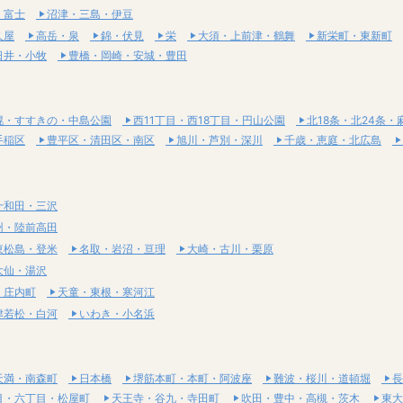
・富士
沼津・三島・伊豆
久屋
高岳・泉
錦・伏見
栄
大須・上前津・鶴舞
新栄町・東新町
日井・小牧
豊橋・岡崎・安城・豊田
幌・すすきの・中島公園
西11丁目・西18丁目・円山公園
北18条・北24条・
手稲区
豊平区・清田区・南区
旭川・芦別・深川
千歳・恵庭・北広島
十和田・三沢
州・陸前高田
東松島・登米
名取・岩沼・亘理
大崎・古川・栗原
大仙・湯沢
・庄内町
天童・東根・寒河江
津若松・白河
いわき・小名浜
天満・南森町
日本橋
堺筋本町・本町・阿波座
難波・桜川・道頓堀
長
目・六丁目・松屋町
天王寺・谷九・寺田町
吹田・豊中・高槻・茨木
東大