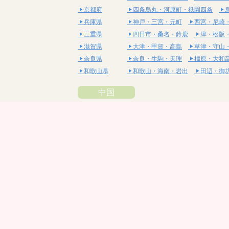
京都府
四条烏丸・河原町・祇園四条
兵庫県
神戸・三宮・元町
西宮・尼崎
三重県
四日市・桑名・鈴鹿
津・松阪
滋賀県
大津・甲賀・高島
草津・守山
奈良県
奈良・生駒・天理
橿原・大和
和歌山県
和歌山・海南・岩出
田辺・御
中国
鳥取県
米子・皆生・境港
鳥取・倉吉
島根県
松江・安来
出雲・雲南・大田
岡山県
岡山・備前・瀬戸内
倉敷・総
広島県
広島市・流川・薬研堀
福山・
山口県
山口・宇部・防府
周南・下松
四国
徳島県
阿南・那賀・美波
徳島・鳴門
香川県
高松・坂出・さぬき
丸亀・善
愛媛県
松山市・大街道・道後
新居浜