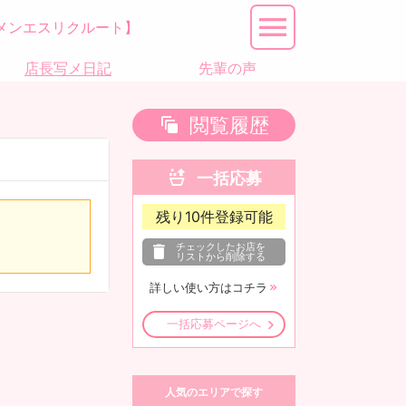
メンエスリクルート】
店長写メ日記
先輩の声
閲覧履歴
一括応募
残り
10
件登録可能
チェックしたお店を
リストから削除する
詳しい使い方はコチラ
一括応募ページへ
人気のエリアで探す