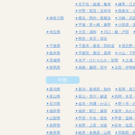
北千住・綾瀬・亀有
練馬・江
中野・荻窪・吉祥寺
西東京・
神奈川県
横浜・関内・新横浜
川崎・武
平塚・茅ヶ崎・秦野
小田原・
埼玉県
大宮・浦和
川口・蕨・戸田
熊谷・本庄・深谷
千葉県
千葉市・幕張・四街道
習志野
栃木県
宇都宮・鹿沼・真岡
小山・下
茨城県
水戸・ひたちなか・笠間
土浦
群馬県
高崎・藤岡・安中
太田・伊勢
中部
新潟県
新潟・新発田・胎内
長岡・燕
富山県
富山・滑川・砺波
高岡・氷見
石川県
金沢・内灘・かほく
野々市・
福井県
福井・鯖江・越前
坂井・あわ
山梨県
甲府・中央・笛吹
甲斐・韮崎
長野県
長野・上田・須坂
松本・塩尻
岐阜県
岐阜・各務原・山県
羽島郡・