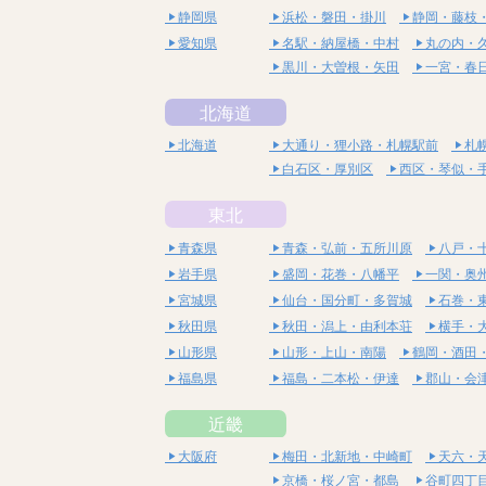
静岡県
浜松・磐田・掛川
静岡・藤枝
愛知県
名駅・納屋橋・中村
丸の内・
黒川・大曽根・矢田
一宮・春
北海道
北海道
大通り・狸小路・札幌駅前
札
白石区・厚別区
西区・琴似・
東北
青森県
青森・弘前・五所川原
八戸・
岩手県
盛岡・花巻・八幡平
一関・奥
宮城県
仙台・国分町・多賀城
石巻・
秋田県
秋田・潟上・由利本荘
横手・
山形県
山形・上山・南陽
鶴岡・酒田
福島県
福島・二本松・伊達
郡山・会
近畿
大阪府
梅田・北新地・中崎町
天六・
京橋・桜ノ宮・都島
谷町四丁