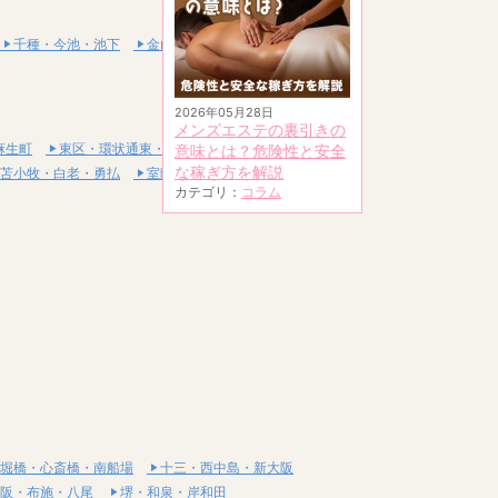
千種・今池・池下
金山・熱田
2026年05月28日
メンズエステの裏引きの
麻生町
東区・環状通東・新道東
意味とは？危険性と安全
な稼ぎ方を解説
苫小牧・白老・勇払
室蘭・登別・伊達
カテゴリ：
コラム
堀橋・心斎橋・南船場
十三・西中島・新大阪
阪・布施・八尾
堺・和泉・岸和田