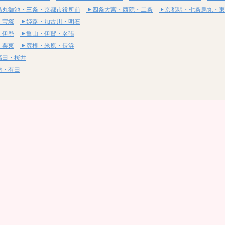
烏丸御池・三条・京都市役所前
四条大宮・西院・二条
京都駅・七条烏丸・東
・宝塚
姫路・加古川・明石
・伊勢
亀山・伊賀・名張
・栗東
彦根・米原・長浜
高田・桜井
坊・有田
・湯梨浜
社・浅口
尾道・三原
呉・東広島・竹原
・岩国
下関・長門・美祢
・小松島
通寺・観音寺
・西条・四国中央
今治・東温・伊予