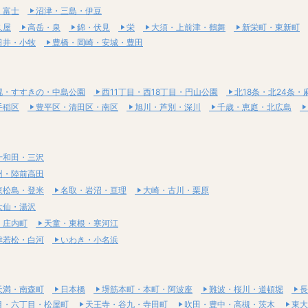
・富士
沼津・三島・伊豆
久屋
高岳・泉
錦・伏見
栄
大須・上前津・鶴舞
新栄町・東新町
日井・小牧
豊橋・岡崎・安城・豊田
幌・すすきの・中島公園
西11丁目・西18丁目・円山公園
北18条・北24条・
手稲区
豊平区・清田区・南区
旭川・芦別・深川
千歳・恵庭・北広島
十和田・三沢
州・陸前高田
東松島・登米
名取・岩沼・亘理
大崎・古川・栗原
大仙・湯沢
・庄内町
天童・東根・寒河江
津若松・白河
いわき・小名浜
天満・南森町
日本橋
堺筋本町・本町・阿波座
難波・桜川・道頓堀
長
目・六丁目・松屋町
天王寺・谷九・寺田町
吹田・豊中・高槻・茨木
東大