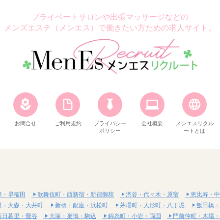
プライベートサロンや出張マッサージなどの
メンズエステ（メンエス）で働きたい方ための求人サイト。
お問合せ
ご利用規約
プライバシー
会社概要
メンエスリクル
ポリシー
ートとは
保・早稲田
歌舞伎町・西新宿・新宿御苑
渋谷・代々木・原宿
恵比寿・中
田・大森・大井町
新橋・銀座・浜松町
茅場町・人形町・八丁堀
飯田橋・
西日暮里・鶯谷
大塚・巣鴨・駒込
錦糸町・小岩・両国
門前仲町・木場・