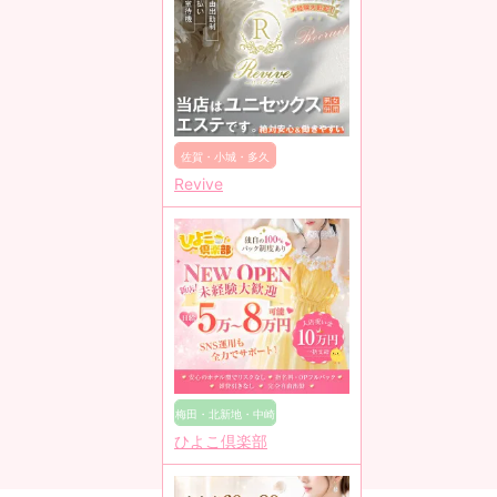
佐賀・小城・多久
Revive
梅田・北新地・中崎
ひよこ倶楽部
町