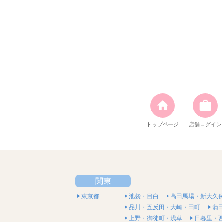
トップページ
店舗ログイン
関東
東京都
池袋・目白
高田馬場・新大久
品川・五反田・大崎・田町
蒲
上野・御徒町・浅草
日暮里・