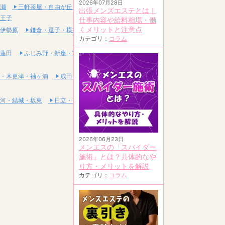
2026年07月28日
瀬
三軒茶屋・自由が丘・二子玉川
出張メンズエステとは｜
王子
仕事内容や給料相場・働
くメリットと注意点
伊勢原
鎌倉・逗子・横須賀
カテゴリ：
コラム
蓮田
ふじみ野・新座・富士見
・木更津・袖ヶ浦
成田・富里・印西
河・結城・坂東
日立・高萩・常陸太田
2026年06月23日
メンエスの「スパイダー
施術」とは？具体的なや
り方・メリットを解説
カテゴリ：
コラム