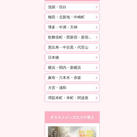
池袋・目白
梅田・北新地・中崎町
博多・中洲・天神
歌舞伎町・西新宿・新宿御苑
恵比寿・中目黒・代官山
日本橋
横浜・関内・新横浜
麻布・六本木・赤坂
大宮・浦和
堺筋本町・本町・阿波座
オススメメンズエステ求人