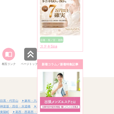
京橋・桜ノ宮・都島
ステキSpa
相互リンク
ページトップへ
新着コラム／新着特集記事
目黒・代官山
麻布・六本木・赤坂
神楽坂・四谷・水道橋
神田・秋葉原・浅草橋
東陽町
葛西・西葛西・一之江