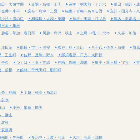
古田・大泉学園
赤羽・板橋・王子
笹塚・明大前・下北沢
町田・鶴川・成
小金井・小平
調布・府中・三鷹
福生・青梅・あきる野
立川・国分寺・八
蔵小杉・溝の口
相模原・大和・座間
藤沢・湘南・江ノ島
厚木・海老名・
湯河原・箱根
越谷・草加・春日部
川越・所沢・狭山
上尾・桶川・北本
久喜・加須・
・津田沼
船橋・市川・浦安
松戸・柏・流山
八千代・佐倉・白井
市原
野・壬生町
佐野・足利・野木
那須塩原・日光・大田原
・牛久
つくば・下妻・常総
神栖・鹿嶋・潮来
取手・龍ヶ崎・守谷
古
崎・前橋
館林・千代田町・明和町
三条・柏崎
上越・妙高・糸魚川
・射水
白山
小松・加賀・能美
ら・勝山
・北杜
・安曇野
岐南町・笠松町
多治見・土岐・可児
大垣・羽島・瑞穂