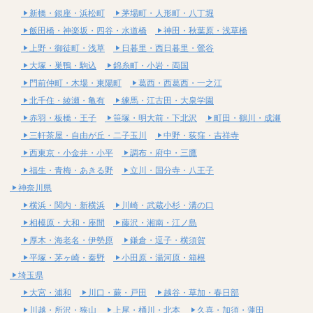
新橋・銀座・浜松町
茅場町・人形町・八丁堀
飯田橋・神楽坂・四谷・水道橋
神田・秋葉原・浅草橋
上野・御徒町・浅草
日暮里・西日暮里・鶯谷
大塚・巣鴨・駒込
錦糸町・小岩・両国
門前仲町・木場・東陽町
葛西・西葛西・一之江
北千住・綾瀬・亀有
練馬・江古田・大泉学園
赤羽・板橋・王子
笹塚・明大前・下北沢
町田・鶴川・成瀬
三軒茶屋・自由が丘・二子玉川
中野・荻窪・吉祥寺
西東京・小金井・小平
調布・府中・三鷹
福生・青梅・あきる野
立川・国分寺・八王子
神奈川県
横浜・関内・新横浜
川崎・武蔵小杉・溝の口
相模原・大和・座間
藤沢・湘南・江ノ島
厚木・海老名・伊勢原
鎌倉・逗子・横須賀
平塚・茅ヶ崎・秦野
小田原・湯河原・箱根
埼玉県
大宮・浦和
川口・蕨・戸田
越谷・草加・春日部
川越・所沢・狭山
上尾・桶川・北本
久喜・加須・蓮田