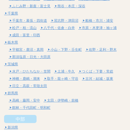
ふじみ野・新座・富士見
熊谷・本庄・深谷
千葉県
千葉市・幕張・四街道
習志野・津田沼
船橋・市川・浦安
松戸・柏・流山
八千代・佐倉・白井
市原・木更津・袖ヶ浦
成田・富里・印西
栃木県
宇都宮・鹿沼・真岡
小山・下野・壬生町
佐野・足利・野木
那須塩原・日光・大田原
茨城県
水戸・ひたちなか・笠間
土浦・牛久
つくば・下妻・常総
神栖・鹿嶋・潮来
取手・龍ヶ崎・守谷
古河・結城・坂東
日立・高萩・常陸太田
群馬県
高崎・藤岡・安中
太田・伊勢崎・前橋
館林・千代田町・明和町
中部
新潟県