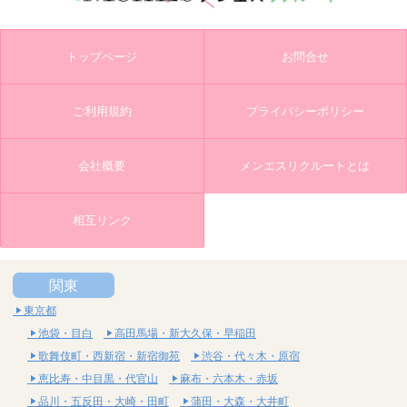
トップページ
お問合せ
ご利用規約
プライバシーポリシー
会社概要
メンエスリクルートとは
相互リンク
関東
東京都
池袋・目白
高田馬場・新大久保・早稲田
歌舞伎町・西新宿・新宿御苑
渋谷・代々木・原宿
恵比寿・中目黒・代官山
麻布・六本木・赤坂
品川・五反田・大崎・田町
蒲田・大森・大井町