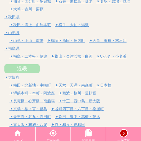
仙台・国分町・多賀城
石巻・東松島・登米
名取・岩沼・亘理
大崎・古川・栗原
秋田県
秋田・潟上・由利本荘
横手・大仙・湯沢
山形県
山形・上山・南陽
鶴岡・酒田・庄内町
天童・東根・寒河江
福島県
福島・二本松・伊達
郡山・会津若松・白河
いわき・小名浜
近畿
大阪府
梅田・北新地・中崎町
天六・天満・南森町
日本橋
堺筋本町・本町・阿波座
難波・桜川・道頓堀
長堀橋・心斎橋・南船場
十三・西中島・新大阪
京橋・桜ノ宮・都島
谷町四丁目・六丁目・松屋町
天王寺・谷九・寺田町
吹田・豊中・高槻・茨木
東大阪・布施・八尾
堺・和泉・岸和田
京都府
0
四条烏丸・河原町・祇園四条
烏丸御池・三条・京都市役所前
トップ
詳細検索
閲覧履歴
一括応募