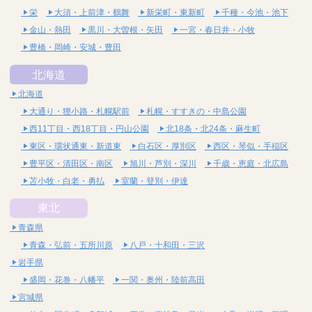
栄
大須・上前津・鶴舞
新栄町・東新町
千種・今池・池下
金山・熱田
黒川・大曽根・矢田
一宮・春日井・小牧
豊橋・岡崎・安城・豊田
北海道
北海道
大通り・狸小路・札幌駅前
札幌・すすきの・中島公園
西11丁目・西18丁目・円山公園
北18条・北24条・麻生町
東区・環状通東・新道東
白石区・厚別区
西区・琴似・手稲区
豊平区・清田区・南区
旭川・芦別・深川
千歳・恵庭・北広島
苫小牧・白老・勇払
室蘭・登別・伊達
東北
青森県
青森・弘前・五所川原
八戸・十和田・三沢
岩手県
盛岡・花巻・八幡平
一関・奥州・陸前高田
宮城県