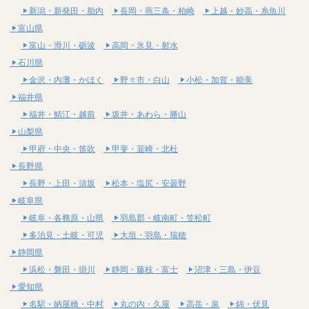
新潟・新発田・胎内
長岡・燕三条・柏崎
上越・妙高・糸魚川
富山県
富山・滑川・砺波
高岡・氷見・射水
石川県
金沢・内灘・かほく
野々市・白山
小松・加賀・能美
福井県
福井・鯖江・越前
坂井・あわら・勝山
山梨県
甲府・中央・笛吹
甲斐・韮崎・北杜
長野県
長野・上田・須坂
松本・塩尻・安曇野
岐阜県
岐阜・各務原・山県
羽島郡・岐南町・笠松町
多治見・土岐・可児
大垣・羽島・瑞穂
静岡県
浜松・磐田・掛川
静岡・藤枝・富士
沼津・三島・伊豆
愛知県
名駅・納屋橋・中村
丸の内・久屋
高岳・泉
錦・伏見