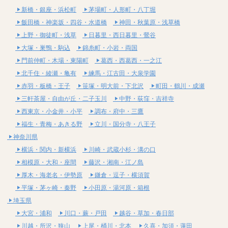
新橋・銀座・浜松町
茅場町・人形町・八丁堀
飯田橋・神楽坂・四谷・水道橋
神田・秋葉原・浅草橋
上野・御徒町・浅草
日暮里・西日暮里・鶯谷
大塚・巣鴨・駒込
錦糸町・小岩・両国
門前仲町・木場・東陽町
葛西・西葛西・一之江
北千住・綾瀬・亀有
練馬・江古田・大泉学園
赤羽・板橋・王子
笹塚・明大前・下北沢
町田・鶴川・成瀬
三軒茶屋・自由が丘・二子玉川
中野・荻窪・吉祥寺
西東京・小金井・小平
調布・府中・三鷹
福生・青梅・あきる野
立川・国分寺・八王子
神奈川県
横浜・関内・新横浜
川崎・武蔵小杉・溝の口
相模原・大和・座間
藤沢・湘南・江ノ島
厚木・海老名・伊勢原
鎌倉・逗子・横須賀
平塚・茅ヶ崎・秦野
小田原・湯河原・箱根
埼玉県
大宮・浦和
川口・蕨・戸田
越谷・草加・春日部
川越・所沢・狭山
上尾・桶川・北本
久喜・加須・蓮田