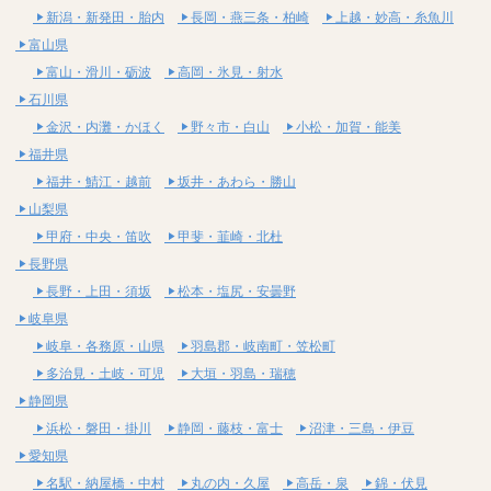
新潟・新発田・胎内
長岡・燕三条・柏崎
上越・妙高・糸魚川
富山県
富山・滑川・砺波
高岡・氷見・射水
石川県
金沢・内灘・かほく
野々市・白山
小松・加賀・能美
福井県
福井・鯖江・越前
坂井・あわら・勝山
山梨県
甲府・中央・笛吹
甲斐・韮崎・北杜
長野県
長野・上田・須坂
松本・塩尻・安曇野
岐阜県
岐阜・各務原・山県
羽島郡・岐南町・笠松町
多治見・土岐・可児
大垣・羽島・瑞穂
静岡県
浜松・磐田・掛川
静岡・藤枝・富士
沼津・三島・伊豆
愛知県
名駅・納屋橋・中村
丸の内・久屋
高岳・泉
錦・伏見