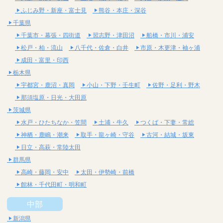
ふじみ野・新座・富士見
熊谷・本庄・深谷
千葉県
千葉市・幕張・四街道
習志野・津田沼
船橋・市川・浦安
松戸・柏・流山
八千代・佐倉・白井
市原・木更津・袖ヶ浦
成田・富里・印西
栃木県
宇都宮・鹿沼・真岡
小山・下野・壬生町
佐野・足利・野木
那須塩原・日光・大田原
茨城県
水戸・ひたちなか・笠間
土浦・牛久
つくば・下妻・常総
神栖・鹿嶋・潮来
取手・龍ヶ崎・守谷
古河・結城・坂東
日立・高萩・常陸太田
群馬県
高崎・藤岡・安中
太田・伊勢崎・前橋
館林・千代田町・明和町
中部
新潟県