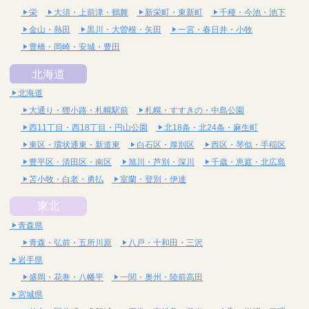
栄
大須・上前津・鶴舞
新栄町・東新町
千種・今池・池下
金山・熱田
黒川・大曽根・矢田
一宮・春日井・小牧
豊橋・岡崎・安城・豊田
北海道
北海道
大通り・狸小路・札幌駅前
札幌・すすきの・中島公園
西11丁目・西18丁目・円山公園
北18条・北24条・麻生町
東区・環状通東・新道東
白石区・厚別区
西区・琴似・手稲区
豊平区・清田区・南区
旭川・芦別・深川
千歳・恵庭・北広島
苫小牧・白老・勇払
室蘭・登別・伊達
東北
青森県
青森・弘前・五所川原
八戸・十和田・三沢
岩手県
盛岡・花巻・八幡平
一関・奥州・陸前高田
宮城県