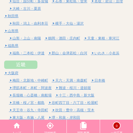
仙台・国分町・多賀城
石巻・東松島・登米
名取・岩沼・亘理
大崎・古川・栗原
秋田県
秋田・潟上・由利本荘
横手・大仙・湯沢
山形県
山形・上山・南陽
鶴岡・酒田・庄内町
天童・東根・寒河江
福島県
福島・二本松・伊達
郡山・会津若松・白河
いわき・小名浜
近畿
大阪府
梅田・北新地・中崎町
天六・天満・南森町
日本橋
堺筋本町・本町・阿波座
難波・桜川・道頓堀
長堀橋・心斎橋・南船場
十三・西中島・新大阪
京橋・桜ノ宮・都島
谷町四丁目・六丁目・松屋町
天王寺・谷九・寺田町
吹田・豊中・高槻・茨木
東大阪・布施・八尾
堺・和泉・岸和田
京都府
0
四条烏丸・河原町・祇園四条
烏丸御池・三条・京都市役所前
トップ
詳細検索
閲覧履歴
一括応募