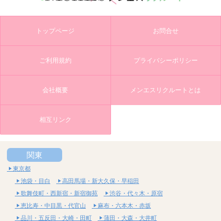
トップページ
お問合せ
ご利用規約
プライバシーポリシー
会社概要
メンエスリクルートとは
相互リンク
関東
東京都
池袋・目白
高田馬場・新大久保・早稲田
歌舞伎町・西新宿・新宿御苑
渋谷・代々木・原宿
恵比寿・中目黒・代官山
麻布・六本木・赤坂
品川・五反田・大崎・田町
蒲田・大森・大井町