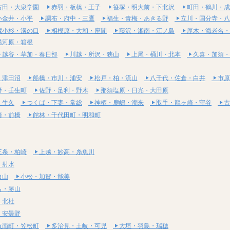
古田・大泉学園
赤羽・板橋・王子
笹塚・明大前・下北沢
町田・鶴川・成
小金井・小平
調布・府中・三鷹
福生・青梅・あきる野
立川・国分寺・八
蔵小杉・溝の口
相模原・大和・座間
藤沢・湘南・江ノ島
厚木・海老名・
湯河原・箱根
越谷・草加・春日部
川越・所沢・狭山
上尾・桶川・北本
久喜・加須・
・津田沼
船橋・市川・浦安
松戸・柏・流山
八千代・佐倉・白井
市原
野・壬生町
佐野・足利・野木
那須塩原・日光・大田原
・牛久
つくば・下妻・常総
神栖・鹿嶋・潮来
取手・龍ヶ崎・守谷
古
崎・前橋
館林・千代田町・明和町
三条・柏崎
上越・妙高・糸魚川
・射水
白山
小松・加賀・能美
ら・勝山
・北杜
・安曇野
岐南町・笠松町
多治見・土岐・可児
大垣・羽島・瑞穂