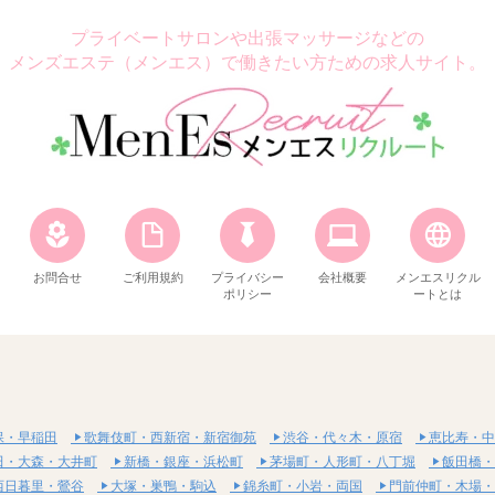
プライベートサロンや出張マッサージなどの
メンズエステ（メンエス）で働きたい方ための求人サイト。
お問合せ
ご利用規約
プライバシー
会社概要
メンエスリクル
ポリシー
ートとは
保・早稲田
歌舞伎町・西新宿・新宿御苑
渋谷・代々木・原宿
恵比寿・中
田・大森・大井町
新橋・銀座・浜松町
茅場町・人形町・八丁堀
飯田橋・
西日暮里・鶯谷
大塚・巣鴨・駒込
錦糸町・小岩・両国
門前仲町・木場・