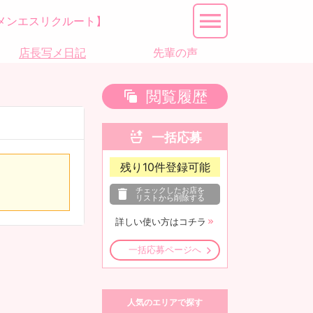
メンエスリクルート】
店長写メ日記
先輩の声
閲覧履歴
一括応募
残り
10
件登録可能
チェックしたお店を
リストから削除する
詳しい使い方はコチラ
一括応募ページへ
人気のエリアで探す