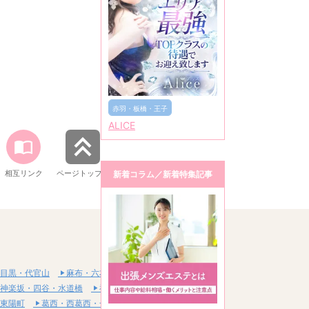
赤羽・板橋・王子
ALICE
相互リンク
ページトップへ
新着コラム／新着特集記事
目黒・代官山
麻布・六本木・赤坂
神楽坂・四谷・水道橋
神田・秋葉原・浅草橋
東陽町
葛西・西葛西・一之江