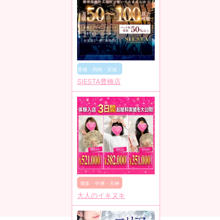
豊橋・岡崎・安城・
SIESTA豊橋店
豊田
博多・中洲・天神
大人のイキヌキ