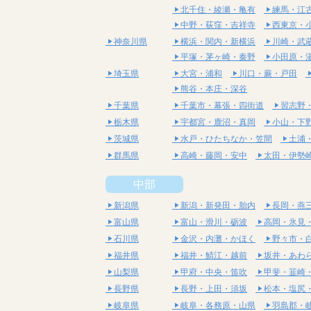
北千住・綾瀬・亀有
練馬・江
中野・荻窪・吉祥寺
西東京・
神奈川県
横浜・関内・新横浜
川崎・武
平塚・茅ヶ崎・秦野
小田原・
埼玉県
大宮・浦和
川口・蕨・戸田
熊谷・本庄・深谷
千葉県
千葉市・幕張・四街道
習志野
栃木県
宇都宮・鹿沼・真岡
小山・下
茨城県
水戸・ひたちなか・笠間
土浦
群馬県
高崎・藤岡・安中
太田・伊勢
中部
新潟県
新潟・新発田・胎内
長岡・燕
富山県
富山・滑川・砺波
高岡・氷見
石川県
金沢・内灘・かほく
野々市・
福井県
福井・鯖江・越前
坂井・あわ
山梨県
甲府・中央・笛吹
甲斐・韮崎
長野県
長野・上田・須坂
松本・塩尻
岐阜県
岐阜・各務原・山県
羽島郡・