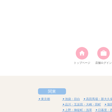
トップページ
店舗ログイン
関東
東京都
池袋・目白
高田馬場・新大久
品川・五反田・大崎・田町
蒲
上野・御徒町・浅草
日暮里・