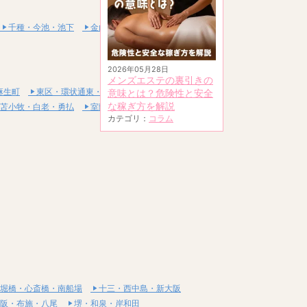
千種・今池・池下
金山・熱田
2026年05月28日
メンズエステの裏引きの
麻生町
東区・環状通東・新道東
意味とは？危険性と安全
な稼ぎ方を解説
苫小牧・白老・勇払
室蘭・登別・伊達
カテゴリ：
コラム
堀橋・心斎橋・南船場
十三・西中島・新大阪
阪・布施・八尾
堺・和泉・岸和田