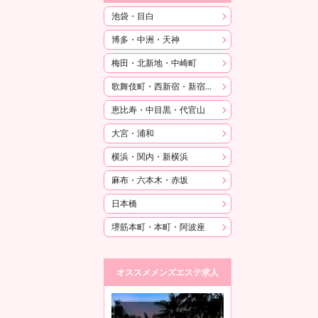
池袋・目白
博多・中洲・天神
梅田・北新地・中崎町
歌舞伎町・西新宿・新宿御苑
恵比寿・中目黒・代官山
大宮・浦和
横浜・関内・新横浜
麻布・六本木・赤坂
日本橋
堺筋本町・本町・阿波座
オススメメンズエステ求人