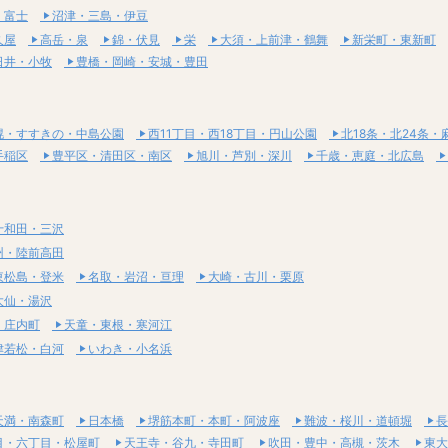
・富士
沼津・三島・伊豆
久屋
高岳・泉
錦・伏見
栄
大須・上前津・鶴舞
新栄町・東新町
日井・小牧
豊橋・岡崎・安城・豊田
幌・すすきの・中島公園
西11丁目・西18丁目・円山公園
北18条・北24条・
手稲区
豊平区・清田区・南区
旭川・芦別・深川
千歳・恵庭・北広島
十和田・三沢
州・陸前高田
東松島・登米
名取・岩沼・亘理
大崎・古川・栗原
大仙・湯沢
・庄内町
天童・東根・寒河江
津若松・白河
いわき・小名浜
天満・南森町
日本橋
堺筋本町・本町・阿波座
難波・桜川・道頓堀
長
目・六丁目・松屋町
天王寺・谷九・寺田町
吹田・豊中・高槻・茨木
東大