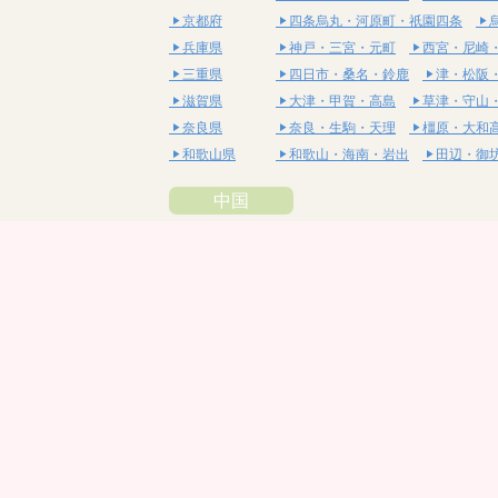
京都府
四条烏丸・河原町・祇園四条
兵庫県
神戸・三宮・元町
西宮・尼崎
三重県
四日市・桑名・鈴鹿
津・松阪
滋賀県
大津・甲賀・高島
草津・守山
奈良県
奈良・生駒・天理
橿原・大和
和歌山県
和歌山・海南・岩出
田辺・御
中国
鳥取県
米子・皆生・境港
鳥取・倉吉
島根県
松江・安来
出雲・雲南・大田
岡山県
岡山・備前・瀬戸内
倉敷・総
広島県
広島市・流川・薬研堀
福山・
山口県
山口・宇部・防府
周南・下松
四国
徳島県
阿南・那賀・美波
徳島・鳴門
香川県
高松・坂出・さぬき
丸亀・善
愛媛県
松山市・大街道・道後
新居浜