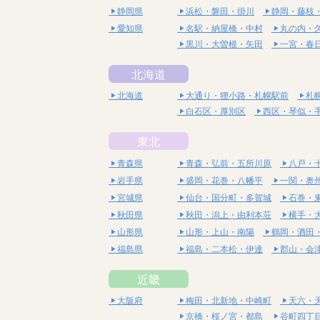
静岡県
浜松・磐田・掛川
静岡・藤枝
愛知県
名駅・納屋橋・中村
丸の内・
黒川・大曽根・矢田
一宮・春
北海道
北海道
大通り・狸小路・札幌駅前
札
白石区・厚別区
西区・琴似・
東北
青森県
青森・弘前・五所川原
八戸・
岩手県
盛岡・花巻・八幡平
一関・奥
宮城県
仙台・国分町・多賀城
石巻・
秋田県
秋田・潟上・由利本荘
横手・
山形県
山形・上山・南陽
鶴岡・酒田
福島県
福島・二本松・伊達
郡山・会
近畿
大阪府
梅田・北新地・中崎町
天六・
京橋・桜ノ宮・都島
谷町四丁