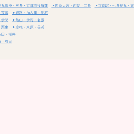
烏丸御池・三条・京都市役所前
四条大宮・西院・二条
京都駅・七条烏丸・東
・宝塚
姫路・加古川・明石
・伊勢
亀山・伊賀・名張
・栗東
彦根・米原・長浜
高田・桜井
坊・有田
・湯梨浜
社・浅口
尾道・三原
呉・東広島・竹原
・岩国
下関・長門・美祢
・小松島
通寺・観音寺
・西条・四国中央
今治・東温・伊予