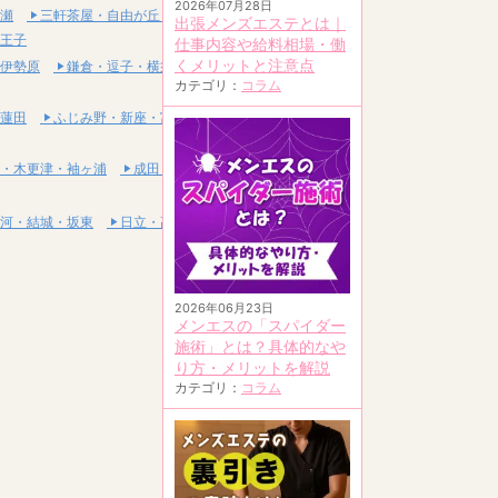
2026年07月28日
瀬
三軒茶屋・自由が丘・二子玉川
出張メンズエステとは｜
王子
仕事内容や給料相場・働
くメリットと注意点
伊勢原
鎌倉・逗子・横須賀
カテゴリ：
コラム
蓮田
ふじみ野・新座・富士見
・木更津・袖ヶ浦
成田・富里・印西
河・結城・坂東
日立・高萩・常陸太田
2026年06月23日
メンエスの「スパイダー
施術」とは？具体的なや
り方・メリットを解説
カテゴリ：
コラム