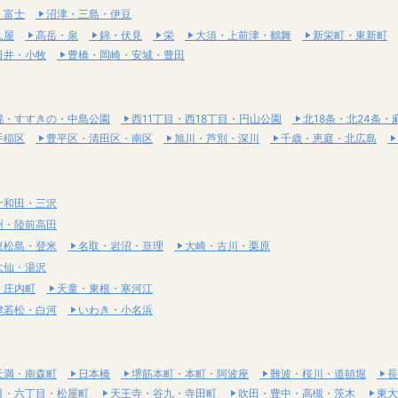
・富士
沼津・三島・伊豆
久屋
高岳・泉
錦・伏見
栄
大須・上前津・鶴舞
新栄町・東新町
日井・小牧
豊橋・岡崎・安城・豊田
幌・すすきの・中島公園
西11丁目・西18丁目・円山公園
北18条・北24条・
手稲区
豊平区・清田区・南区
旭川・芦別・深川
千歳・恵庭・北広島
十和田・三沢
州・陸前高田
東松島・登米
名取・岩沼・亘理
大崎・古川・栗原
大仙・湯沢
・庄内町
天童・東根・寒河江
津若松・白河
いわき・小名浜
天満・南森町
日本橋
堺筋本町・本町・阿波座
難波・桜川・道頓堀
長
目・六丁目・松屋町
天王寺・谷九・寺田町
吹田・豊中・高槻・茨木
東大