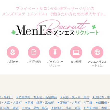
プライベートサロンや出張マッサージなどの
メンズエステ（メンエス）で働きたい方ための求人サイト。
お問合せ
ご利用規約
プライバシー
会社概要
メンエスリクル
ポリシー
ートとは
保・早稲田
歌舞伎町・西新宿・新宿御苑
渋谷・代々木・原宿
恵比寿・中
田・大森・大井町
新橋・銀座・浜松町
茅場町・人形町・八丁堀
飯田橋・
西日暮里・鶯谷
大塚・巣鴨・駒込
錦糸町・小岩・両国
門前仲町・木場・