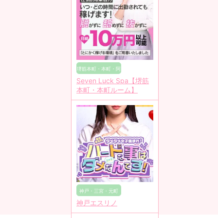
堺筋本町・本町・阿
Seven Luck Spa【堺筋
波座
本町・本町ルーム】
神戸・三宮・元町
神戸エスリノ