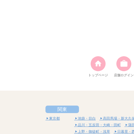
トップページ
店舗ログイン
関東
東京都
池袋・目白
高田馬場・新大久
品川・五反田・大崎・田町
蒲
上野・御徒町・浅草
日暮里・