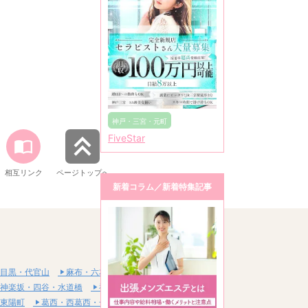
神戸・三宮・元町
FiveStar
相互リンク
ページトップへ
新着コラム／新着特集記事
目黒・代官山
麻布・六本木・赤坂
神楽坂・四谷・水道橋
神田・秋葉原・浅草橋
東陽町
葛西・西葛西・一之江