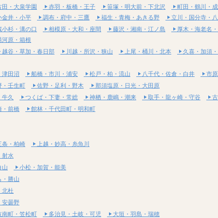
古田・大泉学園
赤羽・板橋・王子
笹塚・明大前・下北沢
町田・鶴川・成
小金井・小平
調布・府中・三鷹
福生・青梅・あきる野
立川・国分寺・八
蔵小杉・溝の口
相模原・大和・座間
藤沢・湘南・江ノ島
厚木・海老名・
湯河原・箱根
越谷・草加・春日部
川越・所沢・狭山
上尾・桶川・北本
久喜・加須・
・津田沼
船橋・市川・浦安
松戸・柏・流山
八千代・佐倉・白井
市原
野・壬生町
佐野・足利・野木
那須塩原・日光・大田原
・牛久
つくば・下妻・常総
神栖・鹿嶋・潮来
取手・龍ヶ崎・守谷
古
崎・前橋
館林・千代田町・明和町
三条・柏崎
上越・妙高・糸魚川
・射水
白山
小松・加賀・能美
ら・勝山
・北杜
・安曇野
岐南町・笠松町
多治見・土岐・可児
大垣・羽島・瑞穂