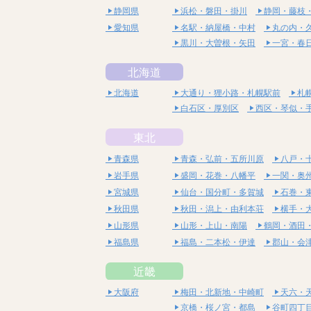
静岡県
浜松・磐田・掛川
静岡・藤枝
愛知県
名駅・納屋橋・中村
丸の内・
黒川・大曽根・矢田
一宮・春
北海道
北海道
大通り・狸小路・札幌駅前
札
白石区・厚別区
西区・琴似・
東北
青森県
青森・弘前・五所川原
八戸・
岩手県
盛岡・花巻・八幡平
一関・奥
宮城県
仙台・国分町・多賀城
石巻・
秋田県
秋田・潟上・由利本荘
横手・
山形県
山形・上山・南陽
鶴岡・酒田
福島県
福島・二本松・伊達
郡山・会
近畿
大阪府
梅田・北新地・中崎町
天六・
京橋・桜ノ宮・都島
谷町四丁