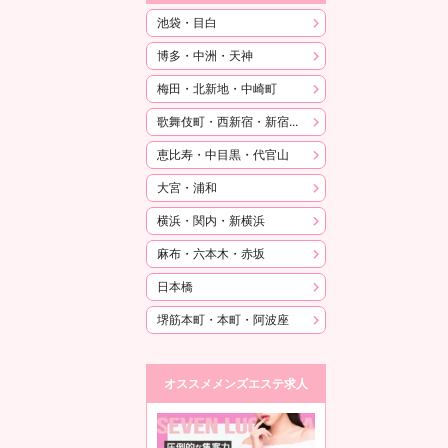
池袋・目白
博多・中洲・天神
梅田・北新地・中崎町
歌舞伎町・西新宿・新宿御苑
恵比寿・中目黒・代官山
大宮・浦和
横浜・関内・新横浜
麻布・六本木・赤坂
日本橋
堺筋本町・本町・阿波座
オススメメンズエステ求人