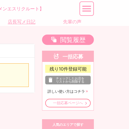
メンエスリクルート】
店長写メ日記
先輩の声
閲覧履歴
一括応募
残り
10
件登録可能
チェックしたお店を
リストから削除する
詳しい使い方はコチラ
一括応募ページへ
人気のエリアで探す