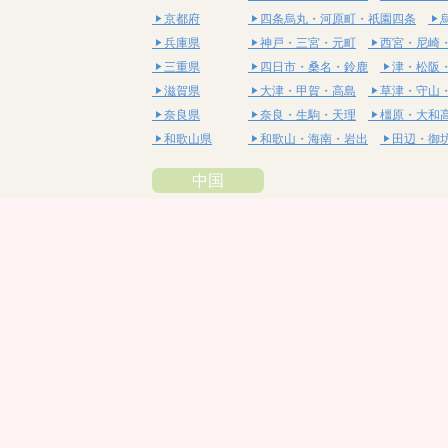
京都府
四条烏丸・河原町・祇園四条
兵庫県
神戸・三宮・元町
西宮・尼崎
三重県
四日市・桑名・鈴鹿
津・松阪
滋賀県
大津・甲賀・高島
草津・守山
奈良県
奈良・生駒・天理
橿原・大和
和歌山県
和歌山・海南・岩出
田辺・御
中国
鳥取県
米子・皆生・境港
鳥取・倉吉
島根県
松江・安来
出雲・雲南・大田
岡山県
岡山・備前・瀬戸内
倉敷・総
広島県
広島市・流川・薬研堀
福山・
山口県
山口・宇部・防府
周南・下松
四国
徳島県
阿南・那賀・美波
徳島・鳴門
香川県
高松・坂出・さぬき
丸亀・善
愛媛県
松山市・大街道・道後
新居浜