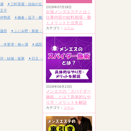
瀬
三軒茶屋・自由が丘・二子玉川
2026年07月28日
王子
出張メンズエステとは｜
仕事内容や給料相場・働
伊勢原
鎌倉・逗子・横須賀
くメリットと注意点
カテゴリ：
コラム
蓮田
ふじみ野・新座・富士見
・木更津・袖ヶ浦
成田・富里・印西
河・結城・坂東
日立・高萩・常陸太田
2026年06月23日
メンエスの「スパイダー
施術」とは？具体的なや
り方・メリットを解説
カテゴリ：
コラム