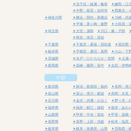
北千住・綾瀬・亀有
練馬・江
中野・荻窪・吉祥寺
西東京・
神奈川県
横浜・関内・新横浜
川崎・武
平塚・茅ヶ崎・秦野
小田原・
埼玉県
大宮・浦和
川口・蕨・戸田
熊谷・本庄・深谷
千葉県
千葉市・幕張・四街道
習志野
栃木県
宇都宮・鹿沼・真岡
小山・下
茨城県
水戸・ひたちなか・笠間
土浦
群馬県
高崎・藤岡・安中
太田・伊勢
中部
新潟県
新潟・新発田・胎内
長岡・燕
富山県
富山・滑川・砺波
高岡・氷見
石川県
金沢・内灘・かほく
野々市・
福井県
福井・鯖江・越前
坂井・あわ
山梨県
甲府・中央・笛吹
甲斐・韮崎
長野県
長野・上田・須坂
松本・塩尻
岐阜県
岐阜・各務原・山県
羽島郡・