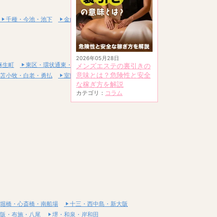
千種・今池・池下
金山・熱田
2026年05月28日
麻生町
東区・環状通東・新道東
メンズエステの裏引きの
意味とは？危険性と安全
苫小牧・白老・勇払
室蘭・登別・伊達
な稼ぎ方を解説
カテゴリ：
コラム
堀橋・心斎橋・南船場
十三・西中島・新大阪
阪・布施・八尾
堺・和泉・岸和田