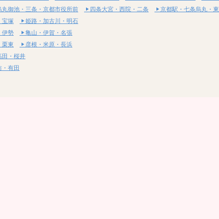
烏丸御池・三条・京都市役所前
四条大宮・西院・二条
京都駅・七条烏丸・東
・宝塚
姫路・加古川・明石
・伊勢
亀山・伊賀・名張
・栗東
彦根・米原・長浜
高田・桜井
坊・有田
・湯梨浜
社・浅口
尾道・三原
呉・東広島・竹原
・岩国
下関・長門・美祢
・小松島
通寺・観音寺
・西条・四国中央
今治・東温・伊予