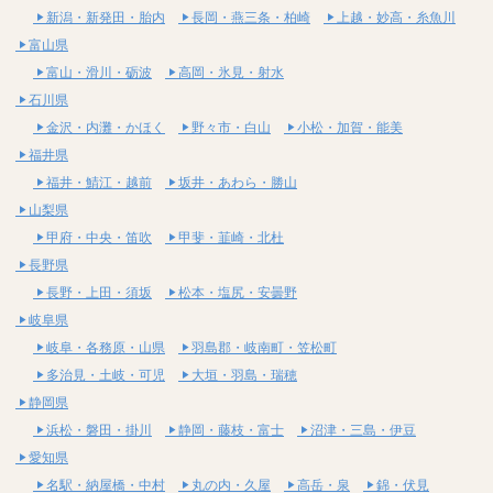
新潟・新発田・胎内
長岡・燕三条・柏崎
上越・妙高・糸魚川
富山県
富山・滑川・砺波
高岡・氷見・射水
石川県
金沢・内灘・かほく
野々市・白山
小松・加賀・能美
福井県
福井・鯖江・越前
坂井・あわら・勝山
山梨県
甲府・中央・笛吹
甲斐・韮崎・北杜
長野県
長野・上田・須坂
松本・塩尻・安曇野
岐阜県
岐阜・各務原・山県
羽島郡・岐南町・笠松町
多治見・土岐・可児
大垣・羽島・瑞穂
静岡県
浜松・磐田・掛川
静岡・藤枝・富士
沼津・三島・伊豆
愛知県
名駅・納屋橋・中村
丸の内・久屋
高岳・泉
錦・伏見