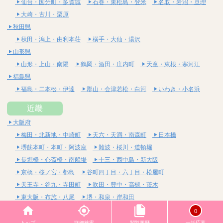
仙台・国分町・多賀城
石巻・東松島・登米
名取・岩沼・亘理
大崎・古川・栗原
秋田県
秋田・潟上・由利本荘
横手・大仙・湯沢
山形県
山形・上山・南陽
鶴岡・酒田・庄内町
天童・東根・寒河江
福島県
福島・二本松・伊達
郡山・会津若松・白河
いわき・小名浜
近畿
大阪府
梅田・北新地・中崎町
天六・天満・南森町
日本橋
堺筋本町・本町・阿波座
難波・桜川・道頓堀
長堀橋・心斎橋・南船場
十三・西中島・新大阪
京橋・桜ノ宮・都島
谷町四丁目・六丁目・松屋町
天王寺・谷九・寺田町
吹田・豊中・高槻・茨木
東大阪・布施・八尾
堺・和泉・岸和田
京都府
0
四条烏丸・河原町・祇園四条
烏丸御池・三条・京都市役所前
トップ
詳細検索
閲覧履歴
一括応募