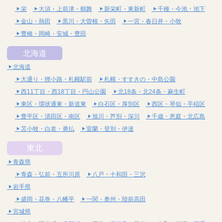
栄
大須・上前津・鶴舞
新栄町・東新町
千種・今池・池下
金山・熱田
黒川・大曽根・矢田
一宮・春日井・小牧
豊橋・岡崎・安城・豊田
北海道
北海道
大通り・狸小路・札幌駅前
札幌・すすきの・中島公園
西11丁目・西18丁目・円山公園
北18条・北24条・麻生町
東区・環状通東・新道東
白石区・厚別区
西区・琴似・手稲区
豊平区・清田区・南区
旭川・芦別・深川
千歳・恵庭・北広島
苫小牧・白老・勇払
室蘭・登別・伊達
東北
青森県
青森・弘前・五所川原
八戸・十和田・三沢
岩手県
盛岡・花巻・八幡平
一関・奥州・陸前高田
宮城県