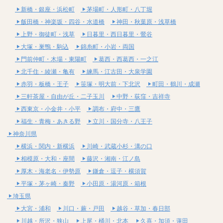
新橋・銀座・浜松町
茅場町・人形町・八丁堀
飯田橋・神楽坂・四谷・水道橋
神田・秋葉原・浅草橋
上野・御徒町・浅草
日暮里・西日暮里・鶯谷
大塚・巣鴨・駒込
錦糸町・小岩・両国
門前仲町・木場・東陽町
葛西・西葛西・一之江
北千住・綾瀬・亀有
練馬・江古田・大泉学園
赤羽・板橋・王子
笹塚・明大前・下北沢
町田・鶴川・成瀬
三軒茶屋・自由が丘・二子玉川
中野・荻窪・吉祥寺
西東京・小金井・小平
調布・府中・三鷹
福生・青梅・あきる野
立川・国分寺・八王子
神奈川県
横浜・関内・新横浜
川崎・武蔵小杉・溝の口
相模原・大和・座間
藤沢・湘南・江ノ島
厚木・海老名・伊勢原
鎌倉・逗子・横須賀
平塚・茅ヶ崎・秦野
小田原・湯河原・箱根
埼玉県
大宮・浦和
川口・蕨・戸田
越谷・草加・春日部
川越・所沢・狭山
上尾・桶川・北本
久喜・加須・蓮田