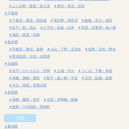
ふじみ野・新座・富士見
熊谷・本庄・深谷
千葉県
千葉市・幕張・四街道
習志野・津田沼
船橋・市川・浦安
松戸・柏・流山
八千代・佐倉・白井
市原・木更津・袖ヶ浦
成田・富里・印西
栃木県
宇都宮・鹿沼・真岡
小山・下野・壬生町
佐野・足利・野木
那須塩原・日光・大田原
茨城県
水戸・ひたちなか・笠間
土浦・牛久
つくば・下妻・常総
神栖・鹿嶋・潮来
取手・龍ヶ崎・守谷
古河・結城・坂東
日立・高萩・常陸太田
群馬県
高崎・藤岡・安中
太田・伊勢崎・前橋
館林・千代田町・明和町
中部
新潟県