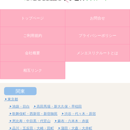
トップページ
お問合せ
ご利用規約
プライバシーポリシー
会社概要
メンエスリクルートとは
相互リンク
関東
東京都
池袋・目白
高田馬場・新大久保・早稲田
歌舞伎町・西新宿・新宿御苑
渋谷・代々木・原宿
恵比寿・中目黒・代官山
麻布・六本木・赤坂
品川・五反田・大崎・田町
蒲田・大森・大井町