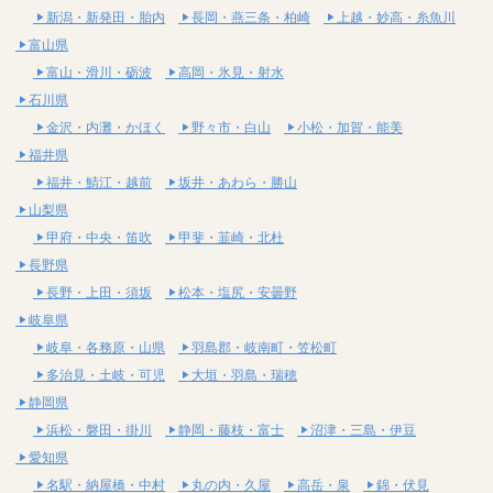
新潟・新発田・胎内
長岡・燕三条・柏崎
上越・妙高・糸魚川
富山県
富山・滑川・砺波
高岡・氷見・射水
石川県
金沢・内灘・かほく
野々市・白山
小松・加賀・能美
福井県
福井・鯖江・越前
坂井・あわら・勝山
山梨県
甲府・中央・笛吹
甲斐・韮崎・北杜
長野県
長野・上田・須坂
松本・塩尻・安曇野
岐阜県
岐阜・各務原・山県
羽島郡・岐南町・笠松町
多治見・土岐・可児
大垣・羽島・瑞穂
静岡県
浜松・磐田・掛川
静岡・藤枝・富士
沼津・三島・伊豆
愛知県
名駅・納屋橋・中村
丸の内・久屋
高岳・泉
錦・伏見