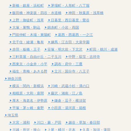
新橋・銀座・浜松町
茅場町・人形町・八丁堀
飯田橋・神楽坂・四谷・水道橋
神田・秋葉原・浅草橋
上野・御徒町・浅草
日暮里・西日暮里・鶯谷
大塚・巣鴨・駒込
錦糸町・小岩・両国
門前仲町・木場・東陽町
葛西・西葛西・一之江
北千住・綾瀬・亀有
練馬・江古田・大泉学園
赤羽・板橋・王子
笹塚・明大前・下北沢
町田・鶴川・成瀬
三軒茶屋・自由が丘・二子玉川
中野・荻窪・吉祥寺
西東京・小金井・小平
調布・府中・三鷹
福生・青梅・あきる野
立川・国分寺・八王子
神奈川県
横浜・関内・新横浜
川崎・武蔵小杉・溝の口
相模原・大和・座間
藤沢・湘南・江ノ島
厚木・海老名・伊勢原
鎌倉・逗子・横須賀
平塚・茅ヶ崎・秦野
小田原・湯河原・箱根
埼玉県
大宮・浦和
川口・蕨・戸田
越谷・草加・春日部
川越・所沢・狭山
上尾・桶川・北本
久喜・加須・蓮田