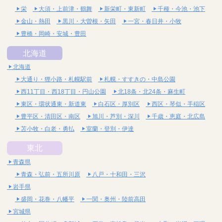
栄
大須・上前津・鶴舞
新栄町・東新町
千種・今池・池下
金山・熱田
黒川・大曽根・矢田
一宮・春日井・小牧
豊橋・岡崎・安城・豊田
北海道
北海道
大通り・狸小路・札幌駅前
札幌・すすきの・中島公園
西11丁目・西18丁目・円山公園
北18条・北24条・麻生町
東区・環状通東・新道東
白石区・厚別区
西区・琴似・手稲区
豊平区・清田区・南区
旭川・芦別・深川
千歳・恵庭・北広島
苫小牧・白老・勇払
室蘭・登別・伊達
東北
青森県
青森・弘前・五所川原
八戸・十和田・三沢
岩手県
盛岡・花巻・八幡平
一関・奥州・陸前高田
宮城県