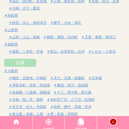
仙台・国分町・多賀城
石巻・東松島・登米
名取・岩沼・亘理
大崎・古川・栗原
秋田県
秋田・潟上・由利本荘
横手・大仙・湯沢
山形県
山形・上山・南陽
鶴岡・酒田・庄内町
天童・東根・寒河江
福島県
福島・二本松・伊達
郡山・会津若松・白河
いわき・小名浜
近畿
大阪府
梅田・北新地・中崎町
天六・天満・南森町
日本橋
堺筋本町・本町・阿波座
難波・桜川・道頓堀
長堀橋・心斎橋・南船場
十三・西中島・新大阪
京橋・桜ノ宮・都島
谷町四丁目・六丁目・松屋町
天王寺・谷九・寺田町
吹田・豊中・高槻・茨木
東大阪・布施・八尾
堺・和泉・岸和田
京都府
0
四条烏丸・河原町・祇園四条
烏丸御池・三条・京都市役所前
トップ
詳細検索
閲覧履歴
一括応募