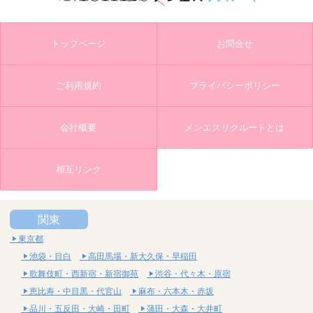
トップページ
お問合せ
ご利用規約
プライバシーポリシー
会社概要
メンエスリクルートとは
相互リンク
関東
東京都
池袋・目白
高田馬場・新大久保・早稲田
歌舞伎町・西新宿・新宿御苑
渋谷・代々木・原宿
恵比寿・中目黒・代官山
麻布・六本木・赤坂
品川・五反田・大崎・田町
蒲田・大森・大井町