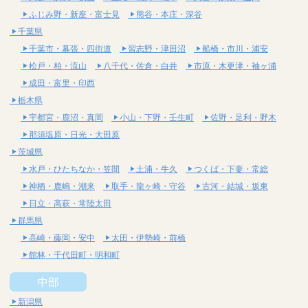
ふじみ野・新座・富士見
熊谷・本庄・深谷
千葉県
千葉市・幕張・四街道
習志野・津田沼
船橋・市川・浦安
松戸・柏・流山
八千代・佐倉・白井
市原・木更津・袖ヶ浦
成田・富里・印西
栃木県
宇都宮・鹿沼・真岡
小山・下野・壬生町
佐野・足利・野木
那須塩原・日光・大田原
茨城県
水戸・ひたちなか・笠間
土浦・牛久
つくば・下妻・常総
神栖・鹿嶋・潮来
取手・龍ヶ崎・守谷
古河・結城・坂東
日立・高萩・常陸太田
群馬県
高崎・藤岡・安中
太田・伊勢崎・前橋
館林・千代田町・明和町
中部
新潟県