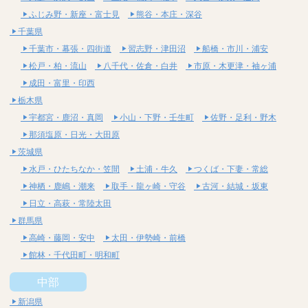
ふじみ野・新座・富士見
熊谷・本庄・深谷
千葉県
千葉市・幕張・四街道
習志野・津田沼
船橋・市川・浦安
松戸・柏・流山
八千代・佐倉・白井
市原・木更津・袖ヶ浦
成田・富里・印西
栃木県
宇都宮・鹿沼・真岡
小山・下野・壬生町
佐野・足利・野木
那須塩原・日光・大田原
茨城県
水戸・ひたちなか・笠間
土浦・牛久
つくば・下妻・常総
神栖・鹿嶋・潮来
取手・龍ヶ崎・守谷
古河・結城・坂東
日立・高萩・常陸太田
群馬県
高崎・藤岡・安中
太田・伊勢崎・前橋
館林・千代田町・明和町
中部
新潟県