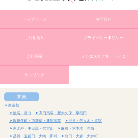
トップページ
お問合せ
ご利用規約
プライバシーポリシー
会社概要
メンエスリクルートとは
相互リンク
関東
東京都
池袋・目白
高田馬場・新大久保・早稲田
歌舞伎町・西新宿・新宿御苑
渋谷・代々木・原宿
恵比寿・中目黒・代官山
麻布・六本木・赤坂
品川・五反田・大崎・田町
蒲田・大森・大井町