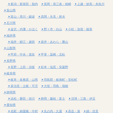
新潟・新発田・胎内
長岡・燕三条・柏崎
上越・妙高・糸魚川
富山県
富山・滑川・砺波
高岡・氷見・射水
石川県
金沢・内灘・かほく
野々市・白山
小松・加賀・能美
福井県
福井・鯖江・越前
坂井・あわら・勝山
山梨県
甲府・中央・笛吹
甲斐・韮崎・北杜
長野県
長野・上田・須坂
松本・塩尻・安曇野
岐阜県
岐阜・各務原・山県
羽島郡・岐南町・笠松町
多治見・土岐・可児
大垣・羽島・瑞穂
静岡県
浜松・磐田・掛川
静岡・藤枝・富士
沼津・三島・伊豆
愛知県
名駅・納屋橋・中村
丸の内・久屋
高岳・泉
錦・伏見