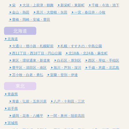
栄
大須・上前津・鶴舞
新栄町・東新町
千種・今池・池下
金山・熱田
黒川・大曽根・矢田
一宮・春日井・小牧
豊橋・岡崎・安城・豊田
北海道
北海道
大通り・狸小路・札幌駅前
札幌・すすきの・中島公園
西11丁目・西18丁目・円山公園
北18条・北24条・麻生町
東区・環状通東・新道東
白石区・厚別区
西区・琴似・手稲区
豊平区・清田区・南区
旭川・芦別・深川
千歳・恵庭・北広島
苫小牧・白老・勇払
室蘭・登別・伊達
東北
青森県
青森・弘前・五所川原
八戸・十和田・三沢
岩手県
盛岡・花巻・八幡平
一関・奥州・陸前高田
宮城県