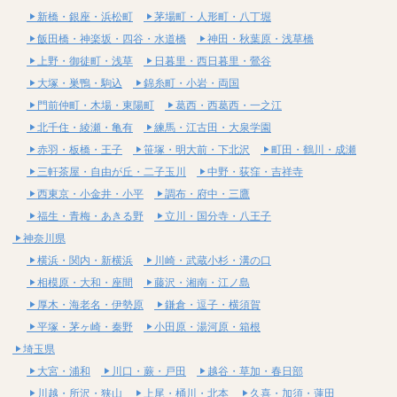
新橋・銀座・浜松町
茅場町・人形町・八丁堀
飯田橋・神楽坂・四谷・水道橋
神田・秋葉原・浅草橋
上野・御徒町・浅草
日暮里・西日暮里・鶯谷
大塚・巣鴨・駒込
錦糸町・小岩・両国
門前仲町・木場・東陽町
葛西・西葛西・一之江
北千住・綾瀬・亀有
練馬・江古田・大泉学園
赤羽・板橋・王子
笹塚・明大前・下北沢
町田・鶴川・成瀬
三軒茶屋・自由が丘・二子玉川
中野・荻窪・吉祥寺
西東京・小金井・小平
調布・府中・三鷹
福生・青梅・あきる野
立川・国分寺・八王子
神奈川県
横浜・関内・新横浜
川崎・武蔵小杉・溝の口
相模原・大和・座間
藤沢・湘南・江ノ島
厚木・海老名・伊勢原
鎌倉・逗子・横須賀
平塚・茅ヶ崎・秦野
小田原・湯河原・箱根
埼玉県
大宮・浦和
川口・蕨・戸田
越谷・草加・春日部
川越・所沢・狭山
上尾・桶川・北本
久喜・加須・蓮田