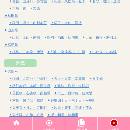
仙台・国分町・多賀城
石巻・東松島・登米
名取・岩沼・亘理
大崎・古川・栗原
秋田県
秋田・潟上・由利本荘
横手・大仙・湯沢
山形県
山形・上山・南陽
鶴岡・酒田・庄内町
天童・東根・寒河江
福島県
福島・二本松・伊達
郡山・会津若松・白河
いわき・小名浜
近畿
大阪府
梅田・北新地・中崎町
天六・天満・南森町
日本橋
堺筋本町・本町・阿波座
難波・桜川・道頓堀
長堀橋・心斎橋・南船場
十三・西中島・新大阪
京橋・桜ノ宮・都島
谷町四丁目・六丁目・松屋町
天王寺・谷九・寺田町
吹田・豊中・高槻・茨木
東大阪・布施・八尾
堺・和泉・岸和田
京都府
0
四条烏丸・河原町・祇園四条
烏丸御池・三条・京都市役所前
トップ
詳細検索
閲覧履歴
一括応募