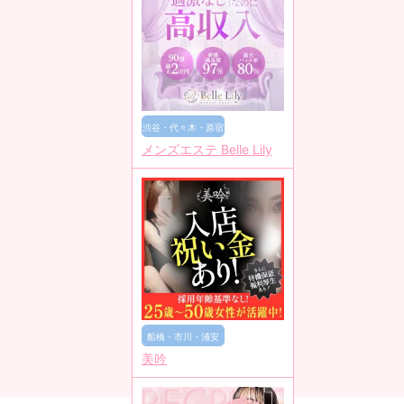
渋谷・代々木・原宿
メンズエステ Belle Lily
船橋・市川・浦安
美吟