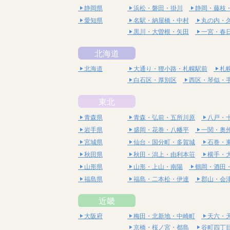
静岡県
浜松・磐田・掛川
静岡・藤枝
愛知県
名駅・納屋橋・中村
丸の内・
黒川・大曽根・矢田
一宮・春
北海道
北海道
大通り・狸小路・札幌駅前
札
白石区・厚別区
西区・琴似・
東北
青森県
青森・弘前・五所川原
八戸・
岩手県
盛岡・花巻・八幡平
一関・奥
宮城県
仙台・国分町・多賀城
石巻・
秋田県
秋田・潟上・由利本荘
横手・
山形県
山形・上山・南陽
鶴岡・酒田
福島県
福島・二本松・伊達
郡山・会
近畿
大阪府
梅田・北新地・中崎町
天六・
京橋・桜ノ宮・都島
谷町四丁