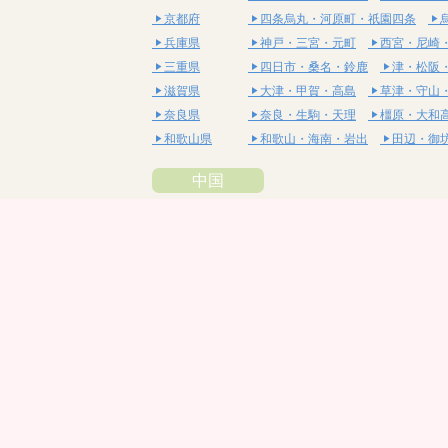
京都府
四条烏丸・河原町・祇園四条
兵庫県
神戸・三宮・元町
西宮・尼崎
三重県
四日市・桑名・鈴鹿
津・松阪
滋賀県
大津・甲賀・高島
草津・守山
奈良県
奈良・生駒・天理
橿原・大和
和歌山県
和歌山・海南・岩出
田辺・御
中国
鳥取県
米子・皆生・境港
鳥取・倉吉
島根県
松江・安来
出雲・雲南・大田
岡山県
岡山・備前・瀬戸内
倉敷・総
広島県
広島市・流川・薬研堀
福山・
山口県
山口・宇部・防府
周南・下松
四国
徳島県
阿南・那賀・美波
徳島・鳴門
香川県
高松・坂出・さぬき
丸亀・善
愛媛県
松山市・大街道・道後
新居浜