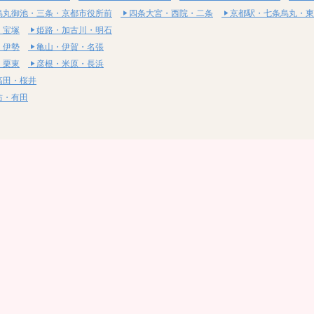
烏丸御池・三条・京都市役所前
四条大宮・西院・二条
京都駅・七条烏丸・東
・宝塚
姫路・加古川・明石
・伊勢
亀山・伊賀・名張
・栗東
彦根・米原・長浜
高田・桜井
坊・有田
・湯梨浜
社・浅口
尾道・三原
呉・東広島・竹原
・岩国
下関・長門・美祢
・小松島
通寺・観音寺
・西条・四国中央
今治・東温・伊予