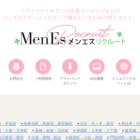
プライベートサロンや出張マッサージなどの
メンズエステ（メンエス）で働きたい方ための求人サイト。
お問合せ
ご利用規約
プライバシー
会社概要
メンエスリクル
ポリシー
ートとは
保・早稲田
歌舞伎町・西新宿・新宿御苑
渋谷・代々木・原宿
恵比寿・中
田・大森・大井町
新橋・銀座・浜松町
茅場町・人形町・八丁堀
飯田橋・
西日暮里・鶯谷
大塚・巣鴨・駒込
錦糸町・小岩・両国
門前仲町・木場・