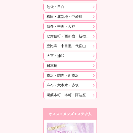
池袋・目白
梅田・北新地・中崎町
博多・中洲・天神
歌舞伎町・西新宿・新宿御苑
恵比寿・中目黒・代官山
大宮・浦和
日本橋
横浜・関内・新横浜
麻布・六本木・赤坂
堺筋本町・本町・阿波座
オススメメンズエステ求人