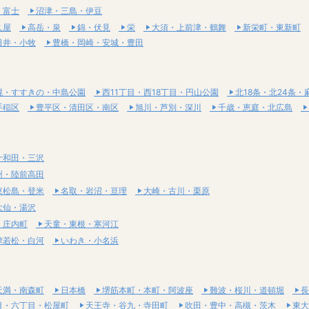
・富士
沼津・三島・伊豆
久屋
高岳・泉
錦・伏見
栄
大須・上前津・鶴舞
新栄町・東新町
日井・小牧
豊橋・岡崎・安城・豊田
幌・すすきの・中島公園
西11丁目・西18丁目・円山公園
北18条・北24条・
手稲区
豊平区・清田区・南区
旭川・芦別・深川
千歳・恵庭・北広島
十和田・三沢
州・陸前高田
東松島・登米
名取・岩沼・亘理
大崎・古川・栗原
大仙・湯沢
・庄内町
天童・東根・寒河江
津若松・白河
いわき・小名浜
天満・南森町
日本橋
堺筋本町・本町・阿波座
難波・桜川・道頓堀
長
目・六丁目・松屋町
天王寺・谷九・寺田町
吹田・豊中・高槻・茨木
東大