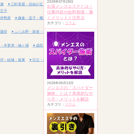
2026年07月28日
瀬
三軒茶屋・自由が丘・二子玉川
出張メンズエステとは｜
王子
仕事内容や給料相場・働
くメリットと注意点
伊勢原
鎌倉・逗子・横須賀
カテゴリ：
コラム
蓮田
ふじみ野・新座・富士見
・木更津・袖ヶ浦
成田・富里・印西
河・結城・坂東
日立・高萩・常陸太田
2026年06月23日
メンエスの「スパイダー
施術」とは？具体的なや
り方・メリットを解説
カテゴリ：
コラム