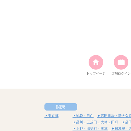
トップページ
店舗ログイン
関東
東京都
池袋・目白
高田馬場・新大久
品川・五反田・大崎・田町
蒲
上野・御徒町・浅草
日暮里・