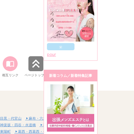
栄
pour
相互リンク
ページトップへ
新着コラム／新着特集記事
目黒・代官山
麻布・六本木・赤坂
神楽坂・四谷・水道橋
神田・秋葉原・浅草橋
東陽町
葛西・西葛西・一之江