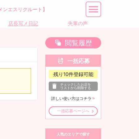
メンエスリクルート】
店長写メ日記
先輩の声
閲覧履歴
一括応募
残り
10
件登録可能
チェックしたお店を
リストから削除する
詳しい使い方はコチラ
一括応募ページへ
人気のエリアで探す