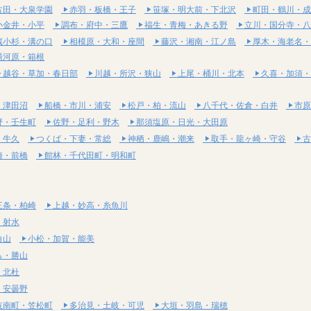
古田・大泉学園
赤羽・板橋・王子
笹塚・明大前・下北沢
町田・鶴川・成
小金井・小平
調布・府中・三鷹
福生・青梅・あきる野
立川・国分寺・八
蔵小杉・溝の口
相模原・大和・座間
藤沢・湘南・江ノ島
厚木・海老名・
湯河原・箱根
越谷・草加・春日部
川越・所沢・狭山
上尾・桶川・北本
久喜・加須・
・津田沼
船橋・市川・浦安
松戸・柏・流山
八千代・佐倉・白井
市原
野・壬生町
佐野・足利・野木
那須塩原・日光・大田原
・牛久
つくば・下妻・常総
神栖・鹿嶋・潮来
取手・龍ヶ崎・守谷
古
崎・前橋
館林・千代田町・明和町
三条・柏崎
上越・妙高・糸魚川
・射水
白山
小松・加賀・能美
ら・勝山
・北杜
・安曇野
岐南町・笠松町
多治見・土岐・可児
大垣・羽島・瑞穂