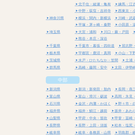
北千住・綾瀬・亀有
練馬・江
中野・荻窪・吉祥寺
西東京・
神奈川県
横浜・関内・新横浜
川崎・武
平塚・茅ヶ崎・秦野
小田原・
埼玉県
大宮・浦和
川口・蕨・戸田
熊谷・本庄・深谷
千葉県
千葉市・幕張・四街道
習志野
栃木県
宇都宮・鹿沼・真岡
小山・下
茨城県
水戸・ひたちなか・笠間
土浦
群馬県
高崎・藤岡・安中
太田・伊勢
中部
新潟県
新潟・新発田・胎内
長岡・燕
富山県
富山・滑川・砺波
高岡・氷見
石川県
金沢・内灘・かほく
野々市・
福井県
福井・鯖江・越前
坂井・あわ
山梨県
甲府・中央・笛吹
甲斐・韮崎
長野県
長野・上田・須坂
松本・塩尻
岐阜県
岐阜・各務原・山県
羽島郡・