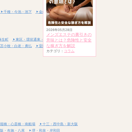
千種・今池・池下
金山・熱田
2026年05月28日
メンズエステの裏引きの
麻生町
東区・環状通東・新道東
意味とは？危険性と安全
な稼ぎ方を解説
苫小牧・白老・勇払
室蘭・登別・伊達
カテゴリ：
コラム
堀橋・心斎橋・南船場
十三・西中島・新大阪
阪・布施・八尾
堺・和泉・岸和田