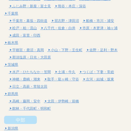
ふじみ野・新座・富士見
熊谷・本庄・深谷
千葉県
千葉市・幕張・四街道
習志野・津田沼
船橋・市川・浦安
松戸・柏・流山
八千代・佐倉・白井
市原・木更津・袖ヶ浦
成田・富里・印西
栃木県
宇都宮・鹿沼・真岡
小山・下野・壬生町
佐野・足利・野木
那須塩原・日光・大田原
茨城県
水戸・ひたちなか・笠間
土浦・牛久
つくば・下妻・常総
神栖・鹿嶋・潮来
取手・龍ヶ崎・守谷
古河・結城・坂東
日立・高萩・常陸太田
群馬県
高崎・藤岡・安中
太田・伊勢崎・前橋
館林・千代田町・明和町
中部
新潟県