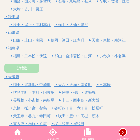
仙台・国分町・多賀城
石巻・東松島・登米
名取・岩沼・亘理
大崎・古川・栗原
秋田県
秋田・潟上・由利本荘
横手・大仙・湯沢
山形県
山形・上山・南陽
鶴岡・酒田・庄内町
天童・東根・寒河江
福島県
福島・二本松・伊達
郡山・会津若松・白河
いわき・小名浜
近畿
大阪府
梅田・北新地・中崎町
天六・天満・南森町
日本橋
堺筋本町・本町・阿波座
難波・桜川・道頓堀
長堀橋・心斎橋・南船場
十三・西中島・新大阪
京橋・桜ノ宮・都島
谷町四丁目・六丁目・松屋町
天王寺・谷九・寺田町
吹田・豊中・高槻・茨木
東大阪・布施・八尾
堺・和泉・岸和田
京都府
0
四条烏丸・河原町・祇園四条
烏丸御池・三条・京都市役所前
トップ
詳細検索
閲覧履歴
一括応募