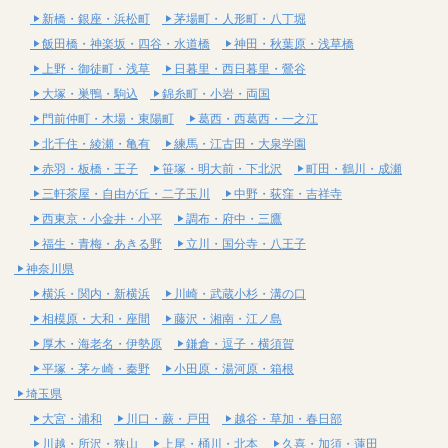
新橋・銀座・浜松町
茅場町・人形町・八丁堀
飯田橋・神楽坂・四谷・水道橋
神田・秋葉原・浅草橋
上野・御徒町・浅草
日暮里・西日暮里・鶯谷
大塚・巣鴨・駒込
錦糸町・小岩・両国
門前仲町・木場・東陽町
葛西・西葛西・一之江
北千住・綾瀬・亀有
練馬・江古田・大泉学園
赤羽・板橋・王子
笹塚・明大前・下北沢
町田・鶴川・成瀬
三軒茶屋・自由が丘・二子玉川
中野・荻窪・吉祥寺
西東京・小金井・小平
調布・府中・三鷹
福生・青梅・あきる野
立川・国分寺・八王子
神奈川県
横浜・関内・新横浜
川崎・武蔵小杉・溝の口
相模原・大和・座間
藤沢・湘南・江ノ島
厚木・海老名・伊勢原
鎌倉・逗子・横須賀
平塚・茅ヶ崎・秦野
小田原・湯河原・箱根
埼玉県
大宮・浦和
川口・蕨・戸田
越谷・草加・春日部
川越・所沢・狭山
上尾・桶川・北本
久喜・加須・蓮田