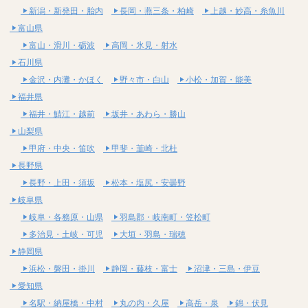
新潟・新発田・胎内
長岡・燕三条・柏崎
上越・妙高・糸魚川
富山県
富山・滑川・砺波
高岡・氷見・射水
石川県
金沢・内灘・かほく
野々市・白山
小松・加賀・能美
福井県
福井・鯖江・越前
坂井・あわら・勝山
山梨県
甲府・中央・笛吹
甲斐・韮崎・北杜
長野県
長野・上田・須坂
松本・塩尻・安曇野
岐阜県
岐阜・各務原・山県
羽島郡・岐南町・笠松町
多治見・土岐・可児
大垣・羽島・瑞穂
静岡県
浜松・磐田・掛川
静岡・藤枝・富士
沼津・三島・伊豆
愛知県
名駅・納屋橋・中村
丸の内・久屋
高岳・泉
錦・伏見