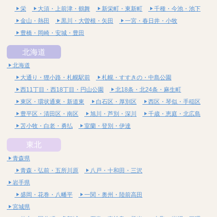
栄
大須・上前津・鶴舞
新栄町・東新町
千種・今池・池下
金山・熱田
黒川・大曽根・矢田
一宮・春日井・小牧
豊橋・岡崎・安城・豊田
北海道
北海道
大通り・狸小路・札幌駅前
札幌・すすきの・中島公園
西11丁目・西18丁目・円山公園
北18条・北24条・麻生町
東区・環状通東・新道東
白石区・厚別区
西区・琴似・手稲区
豊平区・清田区・南区
旭川・芦別・深川
千歳・恵庭・北広島
苫小牧・白老・勇払
室蘭・登別・伊達
東北
青森県
青森・弘前・五所川原
八戸・十和田・三沢
岩手県
盛岡・花巻・八幡平
一関・奥州・陸前高田
宮城県