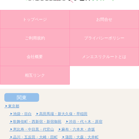
トップページ
お問合せ
ご利用規約
プライバシーポリシー
会社概要
メンエスリクルートとは
相互リンク
関東
東京都
池袋・目白
高田馬場・新大久保・早稲田
歌舞伎町・西新宿・新宿御苑
渋谷・代々木・原宿
恵比寿・中目黒・代官山
麻布・六本木・赤坂
品川・五反田・大崎・田町
蒲田・大森・大井町