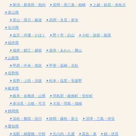
新潟・新発田・胎内
長岡・燕三条・柏崎
上越・妙高・糸魚川
富山県
富山・滑川・砺波
高岡・氷見・射水
石川県
金沢・内灘・かほく
野々市・白山
小松・加賀・能美
福井県
福井・鯖江・越前
坂井・あわら・勝山
山梨県
甲府・中央・笛吹
甲斐・韮崎・北杜
長野県
長野・上田・須坂
松本・塩尻・安曇野
岐阜県
岐阜・各務原・山県
羽島郡・岐南町・笠松町
多治見・土岐・可児
大垣・羽島・瑞穂
静岡県
浜松・磐田・掛川
静岡・藤枝・富士
沼津・三島・伊豆
愛知県
名駅・納屋橋・中村
丸の内・久屋
高岳・泉
錦・伏見