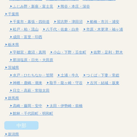
ふじみ野・新座・富士見
熊谷・本庄・深谷
千葉県
千葉市・幕張・四街道
習志野・津田沼
船橋・市川・浦安
松戸・柏・流山
八千代・佐倉・白井
市原・木更津・袖ヶ浦
成田・富里・印西
栃木県
宇都宮・鹿沼・真岡
小山・下野・壬生町
佐野・足利・野木
那須塩原・日光・大田原
茨城県
水戸・ひたちなか・笠間
土浦・牛久
つくば・下妻・常総
神栖・鹿嶋・潮来
取手・龍ヶ崎・守谷
古河・結城・坂東
日立・高萩・常陸太田
群馬県
高崎・藤岡・安中
太田・伊勢崎・前橋
館林・千代田町・明和町
中部
新潟県