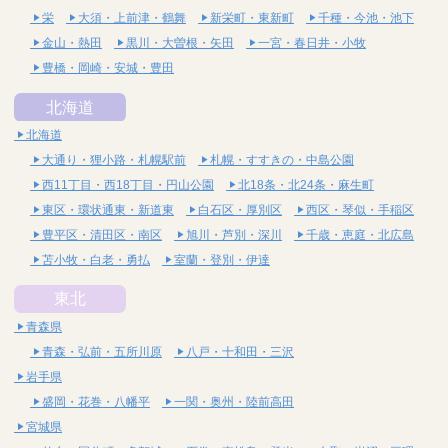
栄
大須・上前津・鶴舞
新栄町・東新町
千種・今池・池下
金山・熱田
黒川・大曽根・矢田
一宮・春日井・小牧
豊橋・岡崎・安城・豊田
北海道
北海道
大通り・狸小路・札幌駅前
札幌・すすきの・中島公園
西11丁目・西18丁目・円山公園
北18条・北24条・麻生町
東区・環状通東・新道東
白石区・厚別区
西区・琴似・手稲区
豊平区・清田区・南区
旭川・芦別・深川
千歳・恵庭・北広島
苫小牧・白老・勇払
室蘭・登別・伊達
東北
青森県
青森・弘前・五所川原
八戸・十和田・三沢
岩手県
盛岡・花巻・八幡平
一関・奥州・陸前高田
宮城県