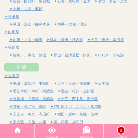
仙台・国分町・多賀城
石巻・東松島・登米
名取・岩沼・亘理
大崎・古川・栗原
秋田県
秋田・潟上・由利本荘
横手・大仙・湯沢
山形県
山形・上山・南陽
鶴岡・酒田・庄内町
天童・東根・寒河江
福島県
福島・二本松・伊達
郡山・会津若松・白河
いわき・小名浜
近畿
大阪府
梅田・北新地・中崎町
天六・天満・南森町
日本橋
堺筋本町・本町・阿波座
難波・桜川・道頓堀
長堀橋・心斎橋・南船場
十三・西中島・新大阪
京橋・桜ノ宮・都島
谷町四丁目・六丁目・松屋町
天王寺・谷九・寺田町
吹田・豊中・高槻・茨木
東大阪・布施・八尾
堺・和泉・岸和田
京都府
0
四条烏丸・河原町・祇園四条
烏丸御池・三条・京都市役所前
トップ
詳細検索
閲覧履歴
一括応募