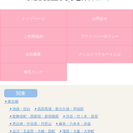
トップページ
お問合せ
ご利用規約
プライバシーポリシー
会社概要
メンエスリクルートとは
相互リンク
関東
東京都
池袋・目白
高田馬場・新大久保・早稲田
歌舞伎町・西新宿・新宿御苑
渋谷・代々木・原宿
恵比寿・中目黒・代官山
麻布・六本木・赤坂
品川・五反田・大崎・田町
蒲田・大森・大井町