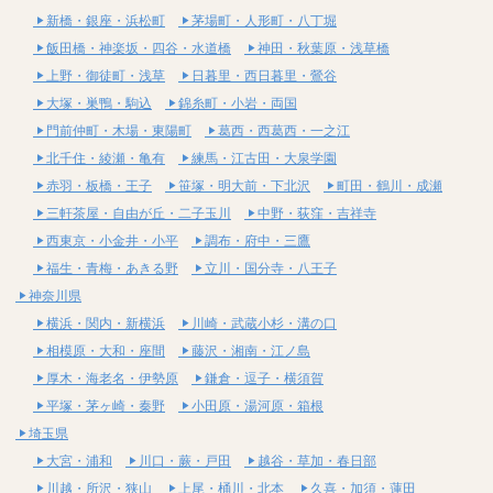
新橋・銀座・浜松町
茅場町・人形町・八丁堀
飯田橋・神楽坂・四谷・水道橋
神田・秋葉原・浅草橋
上野・御徒町・浅草
日暮里・西日暮里・鶯谷
大塚・巣鴨・駒込
錦糸町・小岩・両国
門前仲町・木場・東陽町
葛西・西葛西・一之江
北千住・綾瀬・亀有
練馬・江古田・大泉学園
赤羽・板橋・王子
笹塚・明大前・下北沢
町田・鶴川・成瀬
三軒茶屋・自由が丘・二子玉川
中野・荻窪・吉祥寺
西東京・小金井・小平
調布・府中・三鷹
福生・青梅・あきる野
立川・国分寺・八王子
神奈川県
横浜・関内・新横浜
川崎・武蔵小杉・溝の口
相模原・大和・座間
藤沢・湘南・江ノ島
厚木・海老名・伊勢原
鎌倉・逗子・横須賀
平塚・茅ヶ崎・秦野
小田原・湯河原・箱根
埼玉県
大宮・浦和
川口・蕨・戸田
越谷・草加・春日部
川越・所沢・狭山
上尾・桶川・北本
久喜・加須・蓮田