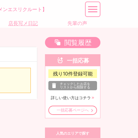
メンエスリクルート】
店長写メ日記
先輩の声
閲覧履歴
一括応募
残り
10
件登録可能
チェックしたお店を
リストから削除する
詳しい使い方はコチラ
一括応募ページへ
人気のエリアで探す