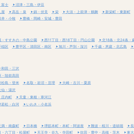
・富士
沼津・三島・伊豆
久屋
高岳・泉
錦・伏見
栄
大須・上前津・鶴舞
新栄町・東新町
日井・小牧
豊橋・岡崎・安城・豊田
幌・すすきの・中島公園
西11丁目・西18丁目・円山公園
北18条・北24条・
手稲区
豊平区・清田区・南区
旭川・芦別・深川
千歳・恵庭・北広島
十和田・三沢
州・陸前高田
東松島・登米
名取・岩沼・亘理
大崎・古川・栗原
大仙・湯沢
・庄内町
天童・東根・寒河江
津若松・白河
いわき・小名浜
天満・南森町
日本橋
堺筋本町・本町・阿波座
難波・桜川・道頓堀
長
目・六丁目・松屋町
天王寺・谷九・寺田町
吹田・豊中・高槻・茨木
東大