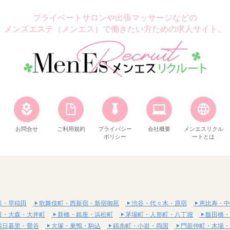
プライベートサロンや出張マッサージなどの
メンズエステ（メンエス）で働きたい方ための求人サイト。
お問合せ
ご利用規約
プライバシー
会社概要
メンエスリクル
ポリシー
ートとは
保・早稲田
歌舞伎町・西新宿・新宿御苑
渋谷・代々木・原宿
恵比寿・中
田・大森・大井町
新橋・銀座・浜松町
茅場町・人形町・八丁堀
飯田橋・
西日暮里・鶯谷
大塚・巣鴨・駒込
錦糸町・小岩・両国
門前仲町・木場・