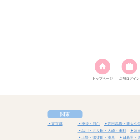
トップページ
店舗ログイン
関東
東京都
池袋・目白
高田馬場・新大久
品川・五反田・大崎・田町
蒲
上野・御徒町・浅草
日暮里・