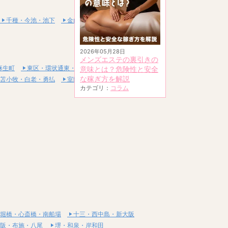
千種・今池・池下
金山・熱田
2026年05月28日
メンズエステの裏引きの
麻生町
東区・環状通東・新道東
意味とは？危険性と安全
な稼ぎ方を解説
苫小牧・白老・勇払
室蘭・登別・伊達
カテゴリ：
コラム
堀橋・心斎橋・南船場
十三・西中島・新大阪
阪・布施・八尾
堺・和泉・岸和田