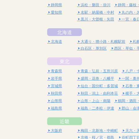
静岡県
浜松・磐田・掛川
静岡・藤枝
愛知県
名駅・納屋橋・中村
丸の内・
黒川・大曽根・矢田
一宮・春
北海道
北海道
大通り・狸小路・札幌駅前
札
白石区・厚別区
西区・琴似・
東北
青森県
青森・弘前・五所川原
八戸・
岩手県
盛岡・花巻・八幡平
一関・奥
宮城県
仙台・国分町・多賀城
石巻・
秋田県
秋田・潟上・由利本荘
横手・
山形県
山形・上山・南陽
鶴岡・酒田
福島県
福島・二本松・伊達
郡山・会
近畿
大阪府
梅田・北新地・中崎町
天六・
京橋・桜ノ宮・都島
谷町四丁