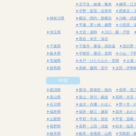
北千住・綾瀬・亀有
練馬・江
中野・荻窪・吉祥寺
西東京・
神奈川県
横浜・関内・新横浜
川崎・武
平塚・茅ヶ崎・秦野
小田原・
埼玉県
大宮・浦和
川口・蕨・戸田
熊谷・本庄・深谷
千葉県
千葉市・幕張・四街道
習志野
栃木県
宇都宮・鹿沼・真岡
小山・下
茨城県
水戸・ひたちなか・笠間
土浦
群馬県
高崎・藤岡・安中
太田・伊勢
中部
新潟県
新潟・新発田・胎内
長岡・燕
富山県
富山・滑川・砺波
高岡・氷見
石川県
金沢・内灘・かほく
野々市・
福井県
福井・鯖江・越前
坂井・あわ
山梨県
甲府・中央・笛吹
甲斐・韮崎
長野県
長野・上田・須坂
松本・塩尻
岐阜県
岐阜・各務原・山県
羽島郡・