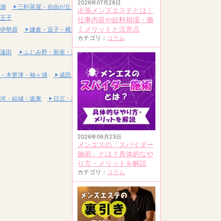
2026年07月28日
瀬
三軒茶屋・自由が丘・二子玉川
出張メンズエステとは｜
王子
仕事内容や給料相場・働
くメリットと注意点
伊勢原
鎌倉・逗子・横須賀
カテゴリ：
コラム
蓮田
ふじみ野・新座・富士見
・木更津・袖ヶ浦
成田・富里・印西
河・結城・坂東
日立・高萩・常陸太田
2026年06月23日
メンエスの「スパイダー
施術」とは？具体的なや
り方・メリットを解説
カテゴリ：
コラム