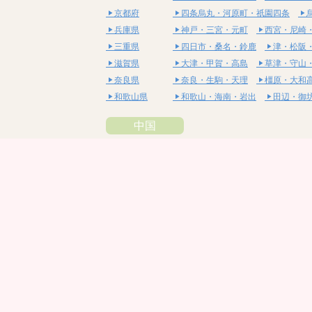
京都府
四条烏丸・河原町・祇園四条
兵庫県
神戸・三宮・元町
西宮・尼崎
三重県
四日市・桑名・鈴鹿
津・松阪
滋賀県
大津・甲賀・高島
草津・守山
奈良県
奈良・生駒・天理
橿原・大和
和歌山県
和歌山・海南・岩出
田辺・御
中国
鳥取県
米子・皆生・境港
鳥取・倉吉
島根県
松江・安来
出雲・雲南・大田
岡山県
岡山・備前・瀬戸内
倉敷・総
広島県
広島市・流川・薬研堀
福山・
山口県
山口・宇部・防府
周南・下松
四国
徳島県
阿南・那賀・美波
徳島・鳴門
香川県
高松・坂出・さぬき
丸亀・善
愛媛県
松山市・大街道・道後
新居浜