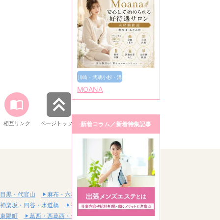
川崎・武蔵小杉・溝
MOANA
の口
相互リンク
ページトップへ
新着コラム／新着特集記事
目黒・代官山
麻布・六本木・赤坂
神楽坂・四谷・水道橋
神田・秋葉原・浅草橋
東陽町
葛西・西葛西・一之江