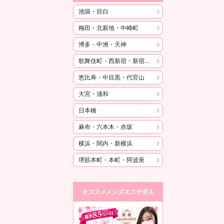
池袋・目白
梅田・北新地・中崎町
博多・中洲・天神
歌舞伎町・西新宿・新宿御苑
恵比寿・中目黒・代官山
大宮・浦和
日本橋
麻布・六本木・赤坂
横浜・関内・新横浜
堺筋本町・本町・阿波座
オススメメンズエステ求人