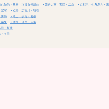
烏丸御池・三条・京都市役所前
四条大宮・西院・二条
京都駅・七条烏丸・東
・宝塚
姫路・加古川・明石
・伊勢
亀山・伊賀・名張
・栗東
彦根・米原・長浜
高田・桜井
坊・有田
・湯梨浜
社・浅口
尾道・三原
呉・東広島・竹原
・岩国
下関・長門・美祢
・小松島
通寺・観音寺
・西条・四国中央
今治・東温・伊予