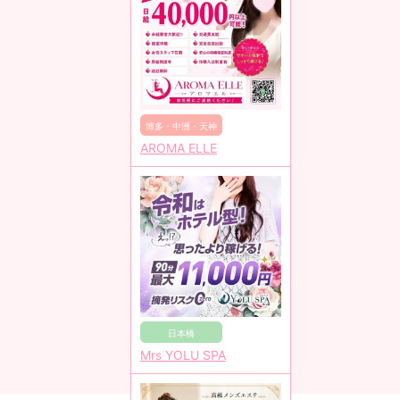
博多・中洲・天神
AROMA ELLE
日本橋
Mrs YOLU SPA