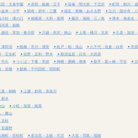
古田・大泉学園
赤羽・板橋・王子
笹塚・明大前・下北沢
町田・鶴川・成
小金井・小平
調布・府中・三鷹
福生・青梅・あきる野
立川・国分寺・八
蔵小杉・溝の口
相模原・大和・座間
藤沢・湘南・江ノ島
厚木・海老名・
湯河原・箱根
越谷・草加・春日部
川越・所沢・狭山
上尾・桶川・北本
久喜・加須・
・津田沼
船橋・市川・浦安
松戸・柏・流山
八千代・佐倉・白井
市原
野・壬生町
佐野・足利・野木
那須塩原・日光・大田原
・牛久
つくば・下妻・常総
神栖・鹿嶋・潮来
取手・龍ヶ崎・守谷
古
崎・前橋
館林・千代田町・明和町
三条・柏崎
上越・妙高・糸魚川
・射水
白山
小松・加賀・能美
ら・勝山
・北杜
・安曇野
岐南町・笠松町
多治見・土岐・可児
大垣・羽島・瑞穂