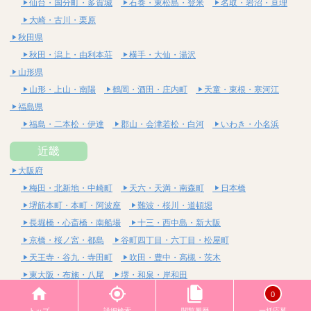
仙台・国分町・多賀城
石巻・東松島・登米
名取・岩沼・亘理
大崎・古川・栗原
秋田県
秋田・潟上・由利本荘
横手・大仙・湯沢
山形県
山形・上山・南陽
鶴岡・酒田・庄内町
天童・東根・寒河江
福島県
福島・二本松・伊達
郡山・会津若松・白河
いわき・小名浜
近畿
大阪府
梅田・北新地・中崎町
天六・天満・南森町
日本橋
堺筋本町・本町・阿波座
難波・桜川・道頓堀
長堀橋・心斎橋・南船場
十三・西中島・新大阪
京橋・桜ノ宮・都島
谷町四丁目・六丁目・松屋町
天王寺・谷九・寺田町
吹田・豊中・高槻・茨木
東大阪・布施・八尾
堺・和泉・岸和田
京都府
0
四条烏丸・河原町・祇園四条
烏丸御池・三条・京都市役所前
トップ
詳細検索
閲覧履歴
一括応募