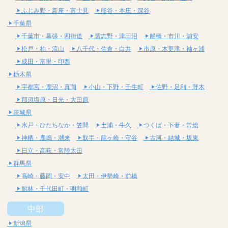
ふじみ野・新座・富士見
熊谷・本庄・深谷
千葉県
千葉市・幕張・四街道
習志野・津田沼
船橋・市川・浦安
松戸・柏・流山
八千代・佐倉・白井
市原・木更津・袖ヶ浦
成田・富里・印西
栃木県
宇都宮・鹿沼・真岡
小山・下野・壬生町
佐野・足利・野木
那須塩原・日光・大田原
茨城県
水戸・ひたちなか・笠間
土浦・牛久
つくば・下妻・常総
神栖・鹿嶋・潮来
取手・龍ヶ崎・守谷
古河・結城・坂東
日立・高萩・常陸太田
群馬県
高崎・藤岡・安中
太田・伊勢崎・前橋
館林・千代田町・明和町
中部
新潟県