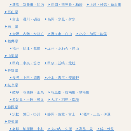
新潟・新発田・胎内
長岡・燕三条・柏崎
上越・妙高・糸魚川
富山県
富山・滑川・砺波
高岡・氷見・射水
石川県
金沢・内灘・かほく
野々市・白山
小松・加賀・能美
福井県
福井・鯖江・越前
坂井・あわら・勝山
山梨県
甲府・中央・笛吹
甲斐・韮崎・北杜
長野県
長野・上田・須坂
松本・塩尻・安曇野
岐阜県
岐阜・各務原・山県
羽島郡・岐南町・笠松町
多治見・土岐・可児
大垣・羽島・瑞穂
静岡県
浜松・磐田・掛川
静岡・藤枝・富士
沼津・三島・伊豆
愛知県
名駅・納屋橋・中村
丸の内・久屋
高岳・泉
錦・伏見