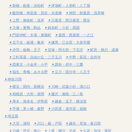
新橋・銀座・浜松町
茅場町・人形町・八丁堀
飯田橋・神楽坂・四谷・水道橋
神田・秋葉原・浅草橋
上野・御徒町・浅草
日暮里・西日暮里・鶯谷
大塚・巣鴨・駒込
錦糸町・小岩・両国
門前仲町・木場・東陽町
葛西・西葛西・一之江
北千住・綾瀬・亀有
練馬・江古田・大泉学園
赤羽・板橋・王子
笹塚・明大前・下北沢
町田・鶴川・成瀬
三軒茶屋・自由が丘・二子玉川
中野・荻窪・吉祥寺
西東京・小金井・小平
調布・府中・三鷹
福生・青梅・あきる野
立川・国分寺・八王子
神奈川県
横浜・関内・新横浜
川崎・武蔵小杉・溝の口
相模原・大和・座間
藤沢・湘南・江ノ島
厚木・海老名・伊勢原
鎌倉・逗子・横須賀
平塚・茅ヶ崎・秦野
小田原・湯河原・箱根
埼玉県
大宮・浦和
川口・蕨・戸田
越谷・草加・春日部
川越・所沢・狭山
上尾・桶川・北本
久喜・加須・蓮田