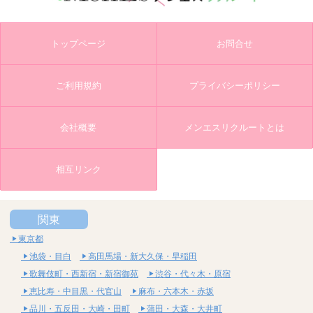
トップページ
お問合せ
ご利用規約
プライバシーポリシー
会社概要
メンエスリクルートとは
相互リンク
関東
東京都
池袋・目白
高田馬場・新大久保・早稲田
歌舞伎町・西新宿・新宿御苑
渋谷・代々木・原宿
恵比寿・中目黒・代官山
麻布・六本木・赤坂
品川・五反田・大崎・田町
蒲田・大森・大井町