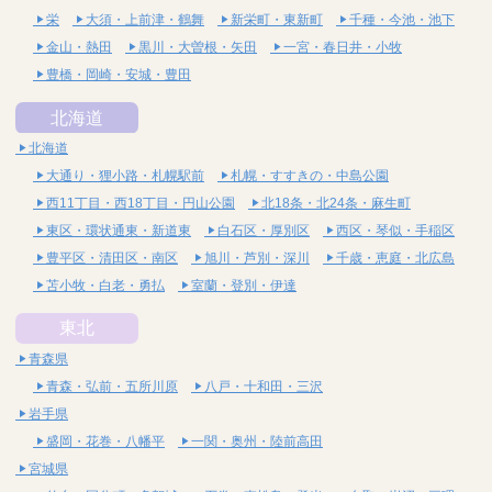
栄
大須・上前津・鶴舞
新栄町・東新町
千種・今池・池下
金山・熱田
黒川・大曽根・矢田
一宮・春日井・小牧
豊橋・岡崎・安城・豊田
北海道
北海道
大通り・狸小路・札幌駅前
札幌・すすきの・中島公園
西11丁目・西18丁目・円山公園
北18条・北24条・麻生町
東区・環状通東・新道東
白石区・厚別区
西区・琴似・手稲区
豊平区・清田区・南区
旭川・芦別・深川
千歳・恵庭・北広島
苫小牧・白老・勇払
室蘭・登別・伊達
東北
青森県
青森・弘前・五所川原
八戸・十和田・三沢
岩手県
盛岡・花巻・八幡平
一関・奥州・陸前高田
宮城県