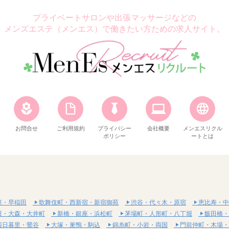
プライベートサロンや出張マッサージなどの
メンズエステ（メンエス）で働きたい方ための求人サイト。
お問合せ
ご利用規約
プライバシー
会社概要
メンエスリクル
ポリシー
ートとは
保・早稲田
歌舞伎町・西新宿・新宿御苑
渋谷・代々木・原宿
恵比寿・中
田・大森・大井町
新橋・銀座・浜松町
茅場町・人形町・八丁堀
飯田橋・
西日暮里・鶯谷
大塚・巣鴨・駒込
錦糸町・小岩・両国
門前仲町・木場・