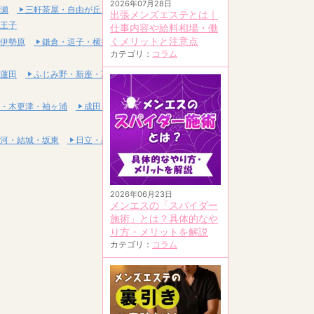
2026年07月28日
瀬
三軒茶屋・自由が丘・二子玉川
出張メンズエステとは｜
王子
仕事内容や給料相場・働
くメリットと注意点
伊勢原
鎌倉・逗子・横須賀
カテゴリ：
コラム
蓮田
ふじみ野・新座・富士見
・木更津・袖ヶ浦
成田・富里・印西
河・結城・坂東
日立・高萩・常陸太田
2026年06月23日
メンエスの「スパイダー
施術」とは？具体的なや
り方・メリットを解説
カテゴリ：
コラム