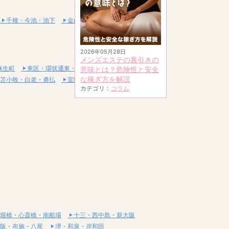
千種・今池・池下
金山・熱田
2026年05月28日
メンズエステの裏引きの
麻生町
東区・環状通東・新道東
意味とは？危険性と安全
な稼ぎ方を解説
苫小牧・白老・勇払
室蘭・登別・伊達
カテゴリ：
コラム
堀橋・心斎橋・南船場
十三・西中島・新大阪
阪・布施・八尾
堺・和泉・岸和田