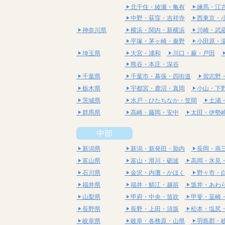
北千住・綾瀬・亀有
練馬・江
中野・荻窪・吉祥寺
西東京・
神奈川県
横浜・関内・新横浜
川崎・武
平塚・茅ヶ崎・秦野
小田原・
埼玉県
大宮・浦和
川口・蕨・戸田
熊谷・本庄・深谷
千葉県
千葉市・幕張・四街道
習志野
栃木県
宇都宮・鹿沼・真岡
小山・下
茨城県
水戸・ひたちなか・笠間
土浦
群馬県
高崎・藤岡・安中
太田・伊勢
中部
新潟県
新潟・新発田・胎内
長岡・燕
富山県
富山・滑川・砺波
高岡・氷見
石川県
金沢・内灘・かほく
野々市・
福井県
福井・鯖江・越前
坂井・あわ
山梨県
甲府・中央・笛吹
甲斐・韮崎
長野県
長野・上田・須坂
松本・塩尻
岐阜県
岐阜・各務原・山県
羽島郡・