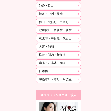
池袋・目白
博多・中洲・天神
梅田・北新地・中崎町
歌舞伎町・西新宿・新宿御苑
恵比寿・中目黒・代官山
大宮・浦和
横浜・関内・新横浜
麻布・六本木・赤坂
日本橋
堺筋本町・本町・阿波座
オススメメンズエステ求人