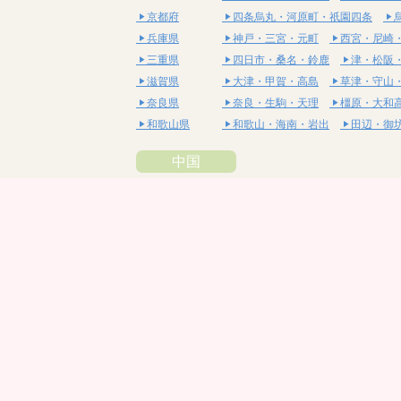
京都府
四条烏丸・河原町・祇園四条
兵庫県
神戸・三宮・元町
西宮・尼崎
三重県
四日市・桑名・鈴鹿
津・松阪
滋賀県
大津・甲賀・高島
草津・守山
奈良県
奈良・生駒・天理
橿原・大和
和歌山県
和歌山・海南・岩出
田辺・御
中国
鳥取県
米子・皆生・境港
鳥取・倉吉
島根県
松江・安来
出雲・雲南・大田
岡山県
岡山・備前・瀬戸内
倉敷・総
広島県
広島市・流川・薬研堀
福山・
山口県
山口・宇部・防府
周南・下松
四国
徳島県
阿南・那賀・美波
徳島・鳴門
香川県
高松・坂出・さぬき
丸亀・善
愛媛県
松山市・大街道・道後
新居浜