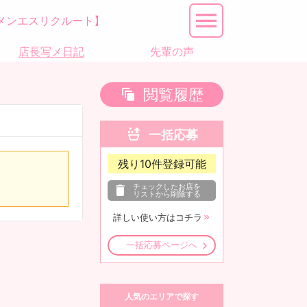
メンエスリクルート】
店長写メ日記
先輩の声
閲覧履歴
一括応募
残り
10
件登録可能
チェックしたお店を
リストから削除する
詳しい使い方はコチラ
一括応募ページへ
人気のエリアで探す