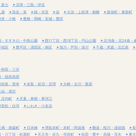
・富士
沼津・三島・伊豆
久屋
高岳・泉
錦・伏見
栄
大須・上前津・鶴舞
新栄町・東新町
日井・小牧
豊橋・岡崎・安城・豊田
幌・すすきの・中島公園
西11丁目・西18丁目・円山公園
北18条・北24条・
手稲区
豊平区・清田区・南区
旭川・芦別・深川
千歳・恵庭・北広島
十和田・三沢
州・陸前高田
東松島・登米
名取・岩沼・亘理
大崎・古川・栗原
大仙・湯沢
・庄内町
天童・東根・寒河江
津若松・白河
いわき・小名浜
天満・南森町
日本橋
堺筋本町・本町・阿波座
難波・桜川・道頓堀
長
目・六丁目・松屋町
天王寺・谷九・寺田町
吹田・豊中・高槻・茨木
東大