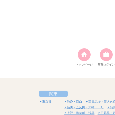
トップページ
店舗ログイン
関東
東京都
池袋・目白
高田馬場・新大久
品川・五反田・大崎・田町
蒲
上野・御徒町・浅草
日暮里・