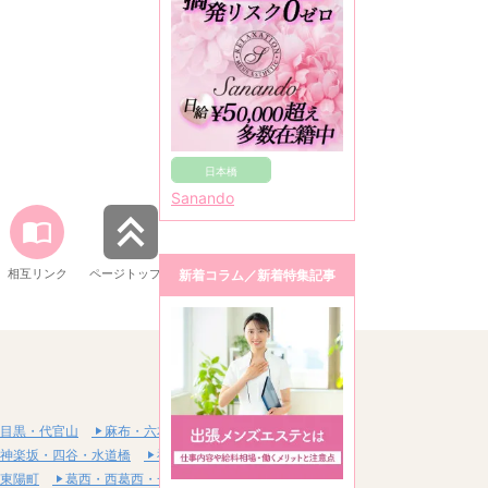
日本橋
Sanando
相互リンク
ページトップへ
新着コラム／新着特集記事
目黒・代官山
麻布・六本木・赤坂
神楽坂・四谷・水道橋
神田・秋葉原・浅草橋
東陽町
葛西・西葛西・一之江