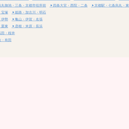
烏丸御池・三条・京都市役所前
四条大宮・西院・二条
京都駅・七条烏丸・東
・宝塚
姫路・加古川・明石
・伊勢
亀山・伊賀・名張
・栗東
彦根・米原・長浜
高田・桜井
坊・有田
・湯梨浜
社・浅口
尾道・三原
呉・東広島・竹原
・岩国
下関・長門・美祢
・小松島
通寺・観音寺
・西条・四国中央
今治・東温・伊予