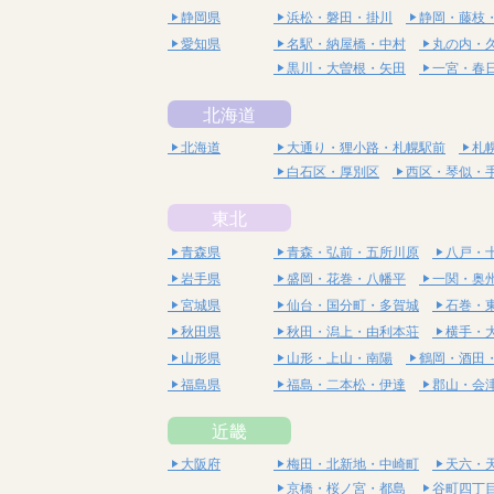
静岡県
浜松・磐田・掛川
静岡・藤枝
愛知県
名駅・納屋橋・中村
丸の内・
黒川・大曽根・矢田
一宮・春
北海道
北海道
大通り・狸小路・札幌駅前
札
白石区・厚別区
西区・琴似・
東北
青森県
青森・弘前・五所川原
八戸・
岩手県
盛岡・花巻・八幡平
一関・奥
宮城県
仙台・国分町・多賀城
石巻・
秋田県
秋田・潟上・由利本荘
横手・
山形県
山形・上山・南陽
鶴岡・酒田
福島県
福島・二本松・伊達
郡山・会
近畿
大阪府
梅田・北新地・中崎町
天六・
京橋・桜ノ宮・都島
谷町四丁