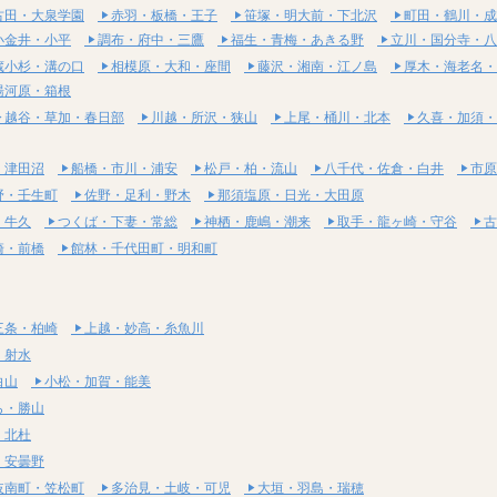
古田・大泉学園
赤羽・板橋・王子
笹塚・明大前・下北沢
町田・鶴川・成
小金井・小平
調布・府中・三鷹
福生・青梅・あきる野
立川・国分寺・八
蔵小杉・溝の口
相模原・大和・座間
藤沢・湘南・江ノ島
厚木・海老名・
湯河原・箱根
越谷・草加・春日部
川越・所沢・狭山
上尾・桶川・北本
久喜・加須・
・津田沼
船橋・市川・浦安
松戸・柏・流山
八千代・佐倉・白井
市原
野・壬生町
佐野・足利・野木
那須塩原・日光・大田原
・牛久
つくば・下妻・常総
神栖・鹿嶋・潮来
取手・龍ヶ崎・守谷
古
崎・前橋
館林・千代田町・明和町
三条・柏崎
上越・妙高・糸魚川
・射水
白山
小松・加賀・能美
ら・勝山
・北杜
・安曇野
岐南町・笠松町
多治見・土岐・可児
大垣・羽島・瑞穂