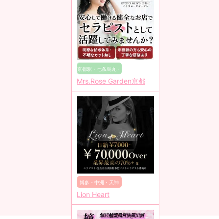
京都駅・七条烏丸・
Mrs.Rose Garden京都
東山
博多・中洲・天神
Lion Heart