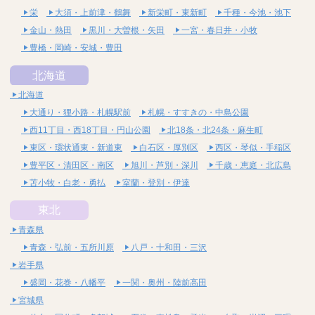
栄
大須・上前津・鶴舞
新栄町・東新町
千種・今池・池下
金山・熱田
黒川・大曽根・矢田
一宮・春日井・小牧
豊橋・岡崎・安城・豊田
北海道
北海道
大通り・狸小路・札幌駅前
札幌・すすきの・中島公園
西11丁目・西18丁目・円山公園
北18条・北24条・麻生町
東区・環状通東・新道東
白石区・厚別区
西区・琴似・手稲区
豊平区・清田区・南区
旭川・芦別・深川
千歳・恵庭・北広島
苫小牧・白老・勇払
室蘭・登別・伊達
東北
青森県
青森・弘前・五所川原
八戸・十和田・三沢
岩手県
盛岡・花巻・八幡平
一関・奥州・陸前高田
宮城県