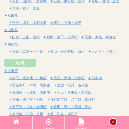
仙台・国分町・多賀城
石巻・東松島・登米
名取・岩沼・亘理
大崎・古川・栗原
秋田県
秋田・潟上・由利本荘
横手・大仙・湯沢
山形県
山形・上山・南陽
鶴岡・酒田・庄内町
天童・東根・寒河江
福島県
福島・二本松・伊達
郡山・会津若松・白河
いわき・小名浜
近畿
大阪府
梅田・北新地・中崎町
天六・天満・南森町
日本橋
堺筋本町・本町・阿波座
難波・桜川・道頓堀
長堀橋・心斎橋・南船場
十三・西中島・新大阪
京橋・桜ノ宮・都島
谷町四丁目・六丁目・松屋町
天王寺・谷九・寺田町
吹田・豊中・高槻・茨木
東大阪・布施・八尾
堺・和泉・岸和田
京都府
0
四条烏丸・河原町・祇園四条
烏丸御池・三条・京都市役所前
トップ
詳細検索
閲覧履歴
一括応募