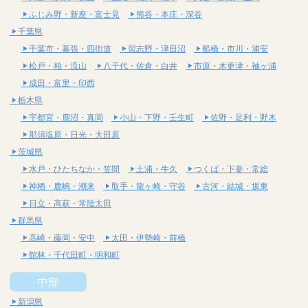
ふじみ野・新座・富士見
熊谷・本庄・深谷
千葉県
千葉市・幕張・四街道
習志野・津田沼
船橋・市川・浦安
松戸・柏・流山
八千代・佐倉・白井
市原・木更津・袖ヶ浦
成田・富里・印西
栃木県
宇都宮・鹿沼・真岡
小山・下野・壬生町
佐野・足利・野木
那須塩原・日光・大田原
茨城県
水戸・ひたちなか・笠間
土浦・牛久
つくば・下妻・常総
神栖・鹿嶋・潮来
取手・龍ヶ崎・守谷
古河・結城・坂東
日立・高萩・常陸太田
群馬県
高崎・藤岡・安中
太田・伊勢崎・前橋
館林・千代田町・明和町
中部
新潟県