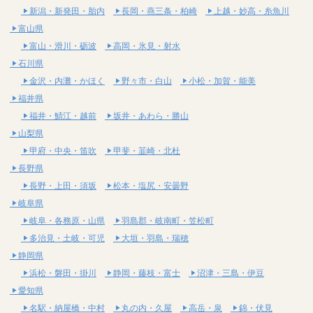
新潟・新発田・胎内
長岡・燕三条・柏崎
上越・妙高・糸魚川
富山県
富山・滑川・砺波
高岡・氷見・射水
石川県
金沢・内灘・かほく
野々市・白山
小松・加賀・能美
福井県
福井・鯖江・越前
坂井・あわら・勝山
山梨県
甲府・中央・笛吹
甲斐・韮崎・北杜
長野県
長野・上田・須坂
松本・塩尻・安曇野
岐阜県
岐阜・各務原・山県
羽島郡・岐南町・笠松町
多治見・土岐・可児
大垣・羽島・瑞穂
静岡県
浜松・磐田・掛川
静岡・藤枝・富士
沼津・三島・伊豆
愛知県
名駅・納屋橋・中村
丸の内・久屋
高岳・泉
錦・伏見