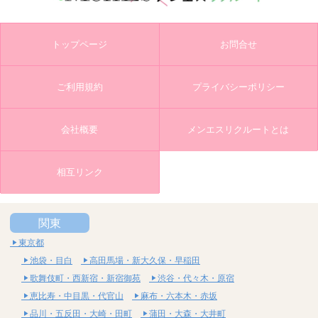
トップページ
お問合せ
ご利用規約
プライバシーポリシー
会社概要
メンエスリクルートとは
相互リンク
関東
東京都
池袋・目白
高田馬場・新大久保・早稲田
歌舞伎町・西新宿・新宿御苑
渋谷・代々木・原宿
恵比寿・中目黒・代官山
麻布・六本木・赤坂
品川・五反田・大崎・田町
蒲田・大森・大井町