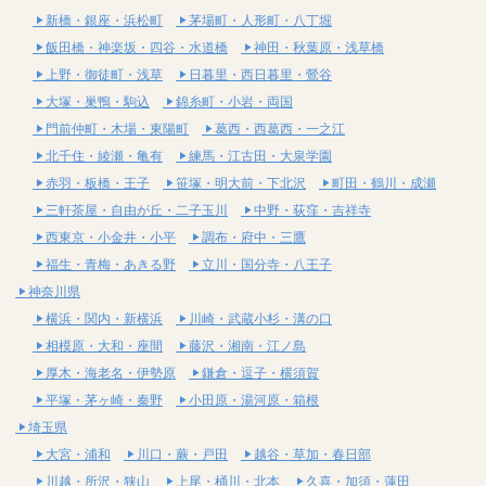
新橋・銀座・浜松町
茅場町・人形町・八丁堀
飯田橋・神楽坂・四谷・水道橋
神田・秋葉原・浅草橋
上野・御徒町・浅草
日暮里・西日暮里・鶯谷
大塚・巣鴨・駒込
錦糸町・小岩・両国
門前仲町・木場・東陽町
葛西・西葛西・一之江
北千住・綾瀬・亀有
練馬・江古田・大泉学園
赤羽・板橋・王子
笹塚・明大前・下北沢
町田・鶴川・成瀬
三軒茶屋・自由が丘・二子玉川
中野・荻窪・吉祥寺
西東京・小金井・小平
調布・府中・三鷹
福生・青梅・あきる野
立川・国分寺・八王子
神奈川県
横浜・関内・新横浜
川崎・武蔵小杉・溝の口
相模原・大和・座間
藤沢・湘南・江ノ島
厚木・海老名・伊勢原
鎌倉・逗子・横須賀
平塚・茅ヶ崎・秦野
小田原・湯河原・箱根
埼玉県
大宮・浦和
川口・蕨・戸田
越谷・草加・春日部
川越・所沢・狭山
上尾・桶川・北本
久喜・加須・蓮田