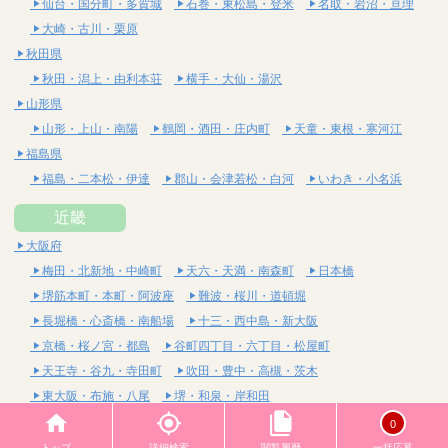
仙台・国分町・多賀城
石巻・東松島・登米
名取・岩沼・亘理
大崎・古川・栗原
秋田県
秋田・潟上・由利本荘
横手・大仙・湯沢
山形県
山形・上山・南陽
鶴岡・酒田・庄内町
天童・東根・寒河江
福島県
福島・二本松・伊達
郡山・会津若松・白河
いわき・小名浜
近畿
大阪府
梅田・北新地・中崎町
天六・天満・南森町
日本橋
堺筋本町・本町・阿波座
難波・桜川・道頓堀
長堀橋・心斎橋・南船場
十三・西中島・新大阪
京橋・桜ノ宮・都島
谷町四丁目・六丁目・松屋町
天王寺・谷九・寺田町
吹田・豊中・高槻・茨木
東大阪・布施・八尾
堺・和泉・岸和田
京都府
0
四条烏丸・河原町・祇園四条
烏丸御池・三条・京都市役所前
トップ
詳細検索
閲覧履歴
一括応募