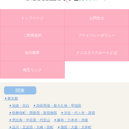
トップページ
お問合せ
ご利用規約
プライバシーポリシー
会社概要
メンエスリクルートとは
相互リンク
関東
東京都
池袋・目白
高田馬場・新大久保・早稲田
歌舞伎町・西新宿・新宿御苑
渋谷・代々木・原宿
恵比寿・中目黒・代官山
麻布・六本木・赤坂
品川・五反田・大崎・田町
蒲田・大森・大井町