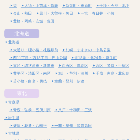
栄
大須・上前津・鶴舞
新栄町・東新町
千種・今池・池下
金山・熱田
黒川・大曽根・矢田
一宮・春日井・小牧
豊橋・岡崎・安城・豊田
北海道
北海道
大通り・狸小路・札幌駅前
札幌・すすきの・中島公園
西11丁目・西18丁目・円山公園
北18条・北24条・麻生町
東区・環状通東・新道東
白石区・厚別区
西区・琴似・手稲区
豊平区・清田区・南区
旭川・芦別・深川
千歳・恵庭・北広島
苫小牧・白老・勇払
室蘭・登別・伊達
東北
青森県
青森・弘前・五所川原
八戸・十和田・三沢
岩手県
盛岡・花巻・八幡平
一関・奥州・陸前高田
宮城県