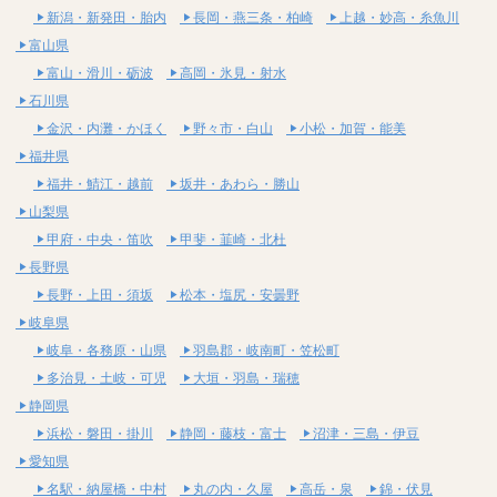
新潟・新発田・胎内
長岡・燕三条・柏崎
上越・妙高・糸魚川
富山県
富山・滑川・砺波
高岡・氷見・射水
石川県
金沢・内灘・かほく
野々市・白山
小松・加賀・能美
福井県
福井・鯖江・越前
坂井・あわら・勝山
山梨県
甲府・中央・笛吹
甲斐・韮崎・北杜
長野県
長野・上田・須坂
松本・塩尻・安曇野
岐阜県
岐阜・各務原・山県
羽島郡・岐南町・笠松町
多治見・土岐・可児
大垣・羽島・瑞穂
静岡県
浜松・磐田・掛川
静岡・藤枝・富士
沼津・三島・伊豆
愛知県
名駅・納屋橋・中村
丸の内・久屋
高岳・泉
錦・伏見