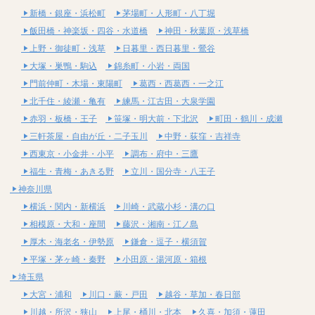
新橋・銀座・浜松町
茅場町・人形町・八丁堀
飯田橋・神楽坂・四谷・水道橋
神田・秋葉原・浅草橋
上野・御徒町・浅草
日暮里・西日暮里・鶯谷
大塚・巣鴨・駒込
錦糸町・小岩・両国
門前仲町・木場・東陽町
葛西・西葛西・一之江
北千住・綾瀬・亀有
練馬・江古田・大泉学園
赤羽・板橋・王子
笹塚・明大前・下北沢
町田・鶴川・成瀬
三軒茶屋・自由が丘・二子玉川
中野・荻窪・吉祥寺
西東京・小金井・小平
調布・府中・三鷹
福生・青梅・あきる野
立川・国分寺・八王子
神奈川県
横浜・関内・新横浜
川崎・武蔵小杉・溝の口
相模原・大和・座間
藤沢・湘南・江ノ島
厚木・海老名・伊勢原
鎌倉・逗子・横須賀
平塚・茅ヶ崎・秦野
小田原・湯河原・箱根
埼玉県
大宮・浦和
川口・蕨・戸田
越谷・草加・春日部
川越・所沢・狭山
上尾・桶川・北本
久喜・加須・蓮田