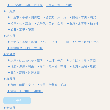
ふじみ野・新座・富士見
熊谷・本庄・深谷
千葉県
千葉市・幕張・四街道
習志野・津田沼
船橋・市川・浦安
松戸・柏・流山
八千代・佐倉・白井
市原・木更津・袖ヶ浦
成田・富里・印西
栃木県
宇都宮・鹿沼・真岡
小山・下野・壬生町
佐野・足利・野木
那須塩原・日光・大田原
茨城県
水戸・ひたちなか・笠間
土浦・牛久
つくば・下妻・常総
神栖・鹿嶋・潮来
取手・龍ヶ崎・守谷
古河・結城・坂東
日立・高萩・常陸太田
群馬県
高崎・藤岡・安中
太田・伊勢崎・前橋
館林・千代田町・明和町
中部
新潟県