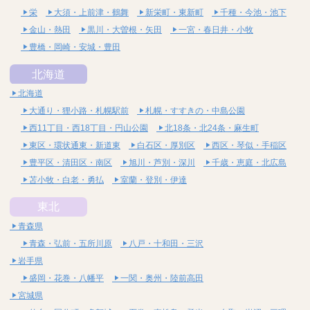
栄
大須・上前津・鶴舞
新栄町・東新町
千種・今池・池下
金山・熱田
黒川・大曽根・矢田
一宮・春日井・小牧
豊橋・岡崎・安城・豊田
北海道
北海道
大通り・狸小路・札幌駅前
札幌・すすきの・中島公園
西11丁目・西18丁目・円山公園
北18条・北24条・麻生町
東区・環状通東・新道東
白石区・厚別区
西区・琴似・手稲区
豊平区・清田区・南区
旭川・芦別・深川
千歳・恵庭・北広島
苫小牧・白老・勇払
室蘭・登別・伊達
東北
青森県
青森・弘前・五所川原
八戸・十和田・三沢
岩手県
盛岡・花巻・八幡平
一関・奥州・陸前高田
宮城県