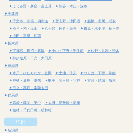
ふじみ野・新座・富士見
熊谷・本庄・深谷
千葉県
千葉市・幕張・四街道
習志野・津田沼
船橋・市川・浦安
松戸・柏・流山
八千代・佐倉・白井
市原・木更津・袖ヶ浦
成田・富里・印西
栃木県
宇都宮・鹿沼・真岡
小山・下野・壬生町
佐野・足利・野木
那須塩原・日光・大田原
茨城県
水戸・ひたちなか・笠間
土浦・牛久
つくば・下妻・常総
神栖・鹿嶋・潮来
取手・龍ヶ崎・守谷
古河・結城・坂東
日立・高萩・常陸太田
群馬県
高崎・藤岡・安中
太田・伊勢崎・前橋
館林・千代田町・明和町
中部
新潟県