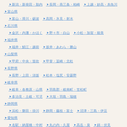
新潟・新発田・胎内
長岡・燕三条・柏崎
上越・妙高・糸魚川
富山県
富山・滑川・砺波
高岡・氷見・射水
石川県
金沢・内灘・かほく
野々市・白山
小松・加賀・能美
福井県
福井・鯖江・越前
坂井・あわら・勝山
山梨県
甲府・中央・笛吹
甲斐・韮崎・北杜
長野県
長野・上田・須坂
松本・塩尻・安曇野
岐阜県
岐阜・各務原・山県
羽島郡・岐南町・笠松町
多治見・土岐・可児
大垣・羽島・瑞穂
静岡県
浜松・磐田・掛川
静岡・藤枝・富士
沼津・三島・伊豆
愛知県
名駅・納屋橋・中村
丸の内・久屋
高岳・泉
錦・伏見