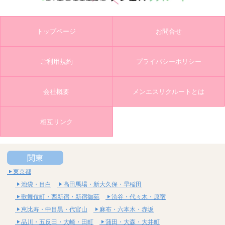
トップページ
お問合せ
ご利用規約
プライバシーポリシー
会社概要
メンエスリクルートとは
相互リンク
関東
東京都
池袋・目白
高田馬場・新大久保・早稲田
歌舞伎町・西新宿・新宿御苑
渋谷・代々木・原宿
恵比寿・中目黒・代官山
麻布・六本木・赤坂
品川・五反田・大崎・田町
蒲田・大森・大井町