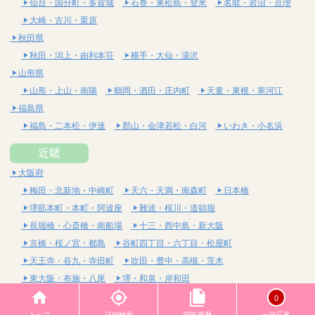
仙台・国分町・多賀城
石巻・東松島・登米
名取・岩沼・亘理
大崎・古川・栗原
秋田県
秋田・潟上・由利本荘
横手・大仙・湯沢
山形県
山形・上山・南陽
鶴岡・酒田・庄内町
天童・東根・寒河江
福島県
福島・二本松・伊達
郡山・会津若松・白河
いわき・小名浜
近畿
大阪府
梅田・北新地・中崎町
天六・天満・南森町
日本橋
堺筋本町・本町・阿波座
難波・桜川・道頓堀
長堀橋・心斎橋・南船場
十三・西中島・新大阪
京橋・桜ノ宮・都島
谷町四丁目・六丁目・松屋町
天王寺・谷九・寺田町
吹田・豊中・高槻・茨木
東大阪・布施・八尾
堺・和泉・岸和田
京都府
0
四条烏丸・河原町・祇園四条
烏丸御池・三条・京都市役所前
トップ
詳細検索
閲覧履歴
一括応募