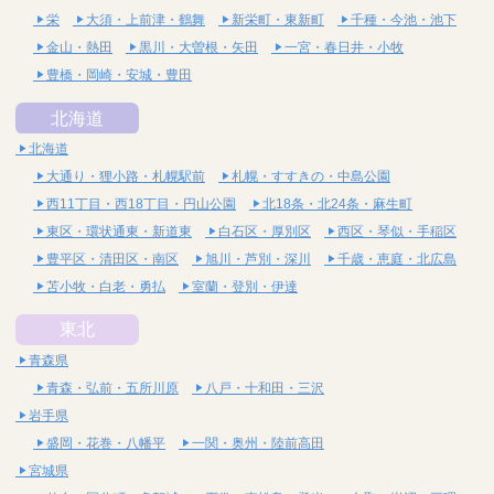
栄
大須・上前津・鶴舞
新栄町・東新町
千種・今池・池下
金山・熱田
黒川・大曽根・矢田
一宮・春日井・小牧
豊橋・岡崎・安城・豊田
北海道
北海道
大通り・狸小路・札幌駅前
札幌・すすきの・中島公園
西11丁目・西18丁目・円山公園
北18条・北24条・麻生町
東区・環状通東・新道東
白石区・厚別区
西区・琴似・手稲区
豊平区・清田区・南区
旭川・芦別・深川
千歳・恵庭・北広島
苫小牧・白老・勇払
室蘭・登別・伊達
東北
青森県
青森・弘前・五所川原
八戸・十和田・三沢
岩手県
盛岡・花巻・八幡平
一関・奥州・陸前高田
宮城県