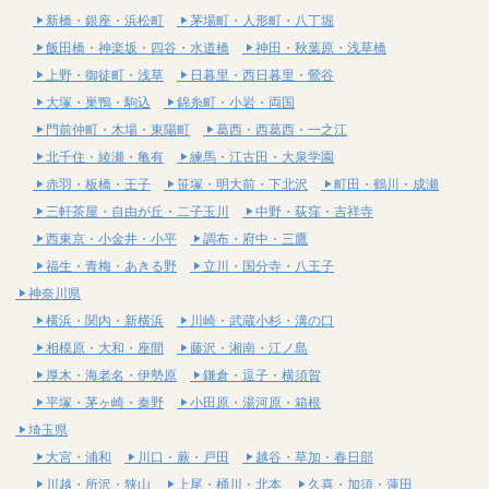
新橋・銀座・浜松町
茅場町・人形町・八丁堀
飯田橋・神楽坂・四谷・水道橋
神田・秋葉原・浅草橋
上野・御徒町・浅草
日暮里・西日暮里・鶯谷
大塚・巣鴨・駒込
錦糸町・小岩・両国
門前仲町・木場・東陽町
葛西・西葛西・一之江
北千住・綾瀬・亀有
練馬・江古田・大泉学園
赤羽・板橋・王子
笹塚・明大前・下北沢
町田・鶴川・成瀬
三軒茶屋・自由が丘・二子玉川
中野・荻窪・吉祥寺
西東京・小金井・小平
調布・府中・三鷹
福生・青梅・あきる野
立川・国分寺・八王子
神奈川県
横浜・関内・新横浜
川崎・武蔵小杉・溝の口
相模原・大和・座間
藤沢・湘南・江ノ島
厚木・海老名・伊勢原
鎌倉・逗子・横須賀
平塚・茅ヶ崎・秦野
小田原・湯河原・箱根
埼玉県
大宮・浦和
川口・蕨・戸田
越谷・草加・春日部
川越・所沢・狭山
上尾・桶川・北本
久喜・加須・蓮田