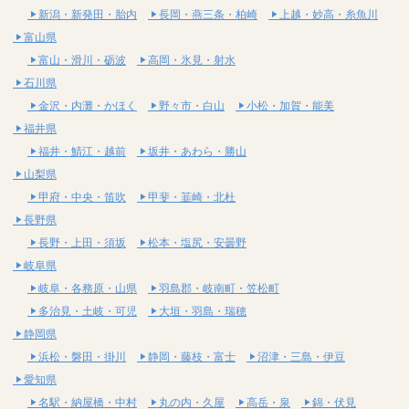
新潟・新発田・胎内
長岡・燕三条・柏崎
上越・妙高・糸魚川
富山県
富山・滑川・砺波
高岡・氷見・射水
石川県
金沢・内灘・かほく
野々市・白山
小松・加賀・能美
福井県
福井・鯖江・越前
坂井・あわら・勝山
山梨県
甲府・中央・笛吹
甲斐・韮崎・北杜
長野県
長野・上田・須坂
松本・塩尻・安曇野
岐阜県
岐阜・各務原・山県
羽島郡・岐南町・笠松町
多治見・土岐・可児
大垣・羽島・瑞穂
静岡県
浜松・磐田・掛川
静岡・藤枝・富士
沼津・三島・伊豆
愛知県
名駅・納屋橋・中村
丸の内・久屋
高岳・泉
錦・伏見