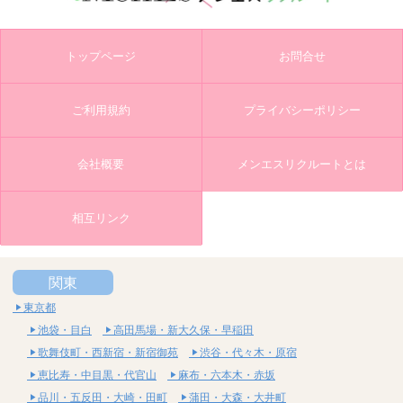
トップページ
お問合せ
ご利用規約
プライバシーポリシー
会社概要
メンエスリクルートとは
相互リンク
関東
東京都
池袋・目白
高田馬場・新大久保・早稲田
歌舞伎町・西新宿・新宿御苑
渋谷・代々木・原宿
恵比寿・中目黒・代官山
麻布・六本木・赤坂
品川・五反田・大崎・田町
蒲田・大森・大井町