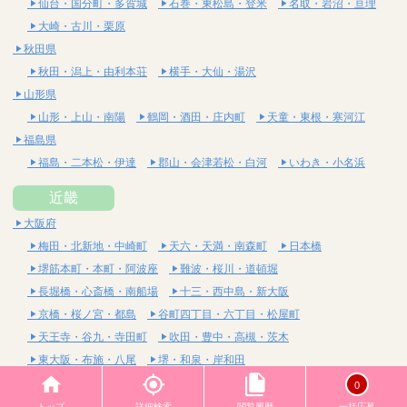
仙台・国分町・多賀城
石巻・東松島・登米
名取・岩沼・亘理
大崎・古川・栗原
秋田県
秋田・潟上・由利本荘
横手・大仙・湯沢
山形県
山形・上山・南陽
鶴岡・酒田・庄内町
天童・東根・寒河江
福島県
福島・二本松・伊達
郡山・会津若松・白河
いわき・小名浜
近畿
大阪府
梅田・北新地・中崎町
天六・天満・南森町
日本橋
堺筋本町・本町・阿波座
難波・桜川・道頓堀
長堀橋・心斎橋・南船場
十三・西中島・新大阪
京橋・桜ノ宮・都島
谷町四丁目・六丁目・松屋町
天王寺・谷九・寺田町
吹田・豊中・高槻・茨木
東大阪・布施・八尾
堺・和泉・岸和田
京都府
0
四条烏丸・河原町・祇園四条
烏丸御池・三条・京都市役所前
トップ
詳細検索
閲覧履歴
一括応募