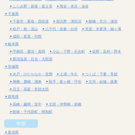
ふじみ野・新座・富士見
熊谷・本庄・深谷
千葉県
千葉市・幕張・四街道
習志野・津田沼
船橋・市川・浦安
松戸・柏・流山
八千代・佐倉・白井
市原・木更津・袖ヶ浦
成田・富里・印西
栃木県
宇都宮・鹿沼・真岡
小山・下野・壬生町
佐野・足利・野木
那須塩原・日光・大田原
茨城県
水戸・ひたちなか・笠間
土浦・牛久
つくば・下妻・常総
神栖・鹿嶋・潮来
取手・龍ヶ崎・守谷
古河・結城・坂東
日立・高萩・常陸太田
群馬県
高崎・藤岡・安中
太田・伊勢崎・前橋
館林・千代田町・明和町
中部
新潟県