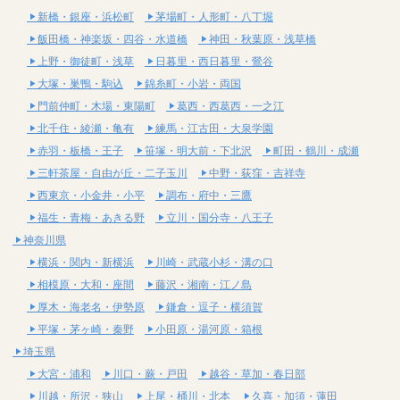
新橋・銀座・浜松町
茅場町・人形町・八丁堀
飯田橋・神楽坂・四谷・水道橋
神田・秋葉原・浅草橋
上野・御徒町・浅草
日暮里・西日暮里・鶯谷
大塚・巣鴨・駒込
錦糸町・小岩・両国
門前仲町・木場・東陽町
葛西・西葛西・一之江
北千住・綾瀬・亀有
練馬・江古田・大泉学園
赤羽・板橋・王子
笹塚・明大前・下北沢
町田・鶴川・成瀬
三軒茶屋・自由が丘・二子玉川
中野・荻窪・吉祥寺
西東京・小金井・小平
調布・府中・三鷹
福生・青梅・あきる野
立川・国分寺・八王子
神奈川県
横浜・関内・新横浜
川崎・武蔵小杉・溝の口
相模原・大和・座間
藤沢・湘南・江ノ島
厚木・海老名・伊勢原
鎌倉・逗子・横須賀
平塚・茅ヶ崎・秦野
小田原・湯河原・箱根
埼玉県
大宮・浦和
川口・蕨・戸田
越谷・草加・春日部
川越・所沢・狭山
上尾・桶川・北本
久喜・加須・蓮田