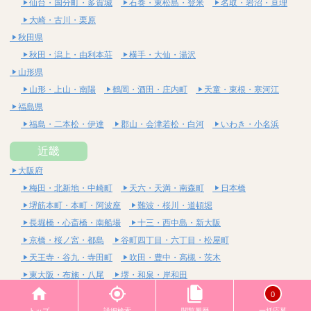
仙台・国分町・多賀城
石巻・東松島・登米
名取・岩沼・亘理
大崎・古川・栗原
秋田県
秋田・潟上・由利本荘
横手・大仙・湯沢
山形県
山形・上山・南陽
鶴岡・酒田・庄内町
天童・東根・寒河江
福島県
福島・二本松・伊達
郡山・会津若松・白河
いわき・小名浜
近畿
大阪府
梅田・北新地・中崎町
天六・天満・南森町
日本橋
堺筋本町・本町・阿波座
難波・桜川・道頓堀
長堀橋・心斎橋・南船場
十三・西中島・新大阪
京橋・桜ノ宮・都島
谷町四丁目・六丁目・松屋町
天王寺・谷九・寺田町
吹田・豊中・高槻・茨木
東大阪・布施・八尾
堺・和泉・岸和田
京都府
0
四条烏丸・河原町・祇園四条
烏丸御池・三条・京都市役所前
トップ
詳細検索
閲覧履歴
一括応募