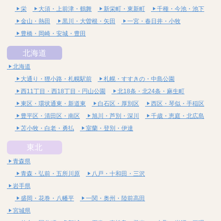
栄
大須・上前津・鶴舞
新栄町・東新町
千種・今池・池下
金山・熱田
黒川・大曽根・矢田
一宮・春日井・小牧
豊橋・岡崎・安城・豊田
北海道
北海道
大通り・狸小路・札幌駅前
札幌・すすきの・中島公園
西11丁目・西18丁目・円山公園
北18条・北24条・麻生町
東区・環状通東・新道東
白石区・厚別区
西区・琴似・手稲区
豊平区・清田区・南区
旭川・芦別・深川
千歳・恵庭・北広島
苫小牧・白老・勇払
室蘭・登別・伊達
東北
青森県
青森・弘前・五所川原
八戸・十和田・三沢
岩手県
盛岡・花巻・八幡平
一関・奥州・陸前高田
宮城県