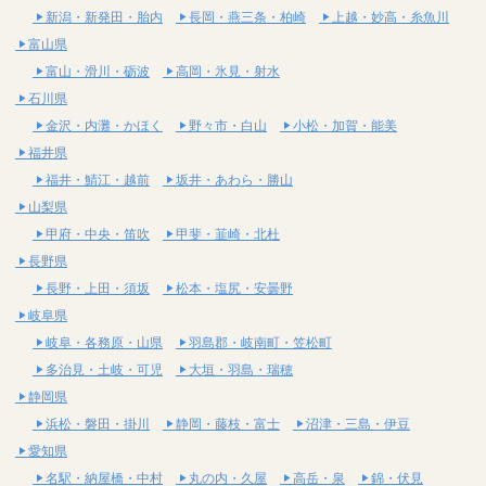
新潟・新発田・胎内
長岡・燕三条・柏崎
上越・妙高・糸魚川
富山県
富山・滑川・砺波
高岡・氷見・射水
石川県
金沢・内灘・かほく
野々市・白山
小松・加賀・能美
福井県
福井・鯖江・越前
坂井・あわら・勝山
山梨県
甲府・中央・笛吹
甲斐・韮崎・北杜
長野県
長野・上田・須坂
松本・塩尻・安曇野
岐阜県
岐阜・各務原・山県
羽島郡・岐南町・笠松町
多治見・土岐・可児
大垣・羽島・瑞穂
静岡県
浜松・磐田・掛川
静岡・藤枝・富士
沼津・三島・伊豆
愛知県
名駅・納屋橋・中村
丸の内・久屋
高岳・泉
錦・伏見