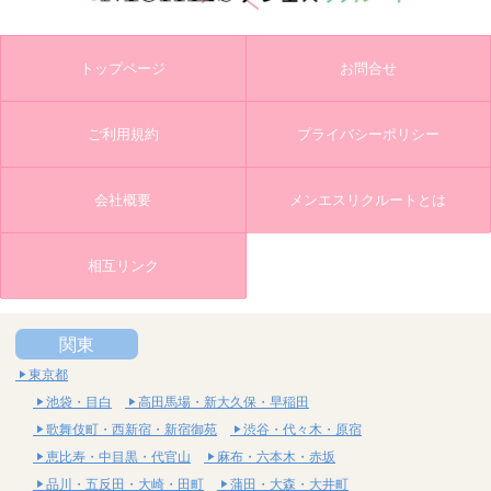
トップページ
お問合せ
ご利用規約
プライバシーポリシー
会社概要
メンエスリクルートとは
相互リンク
関東
東京都
池袋・目白
高田馬場・新大久保・早稲田
歌舞伎町・西新宿・新宿御苑
渋谷・代々木・原宿
恵比寿・中目黒・代官山
麻布・六本木・赤坂
品川・五反田・大崎・田町
蒲田・大森・大井町