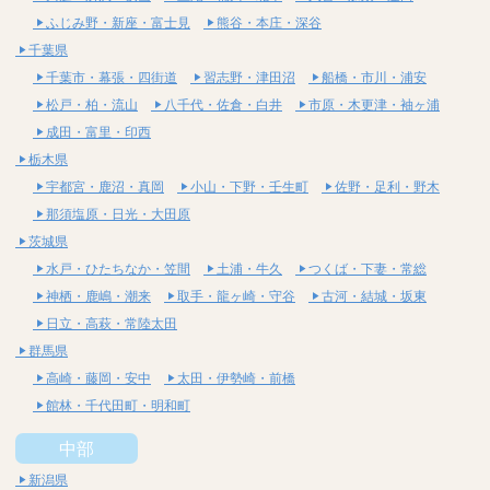
ふじみ野・新座・富士見
熊谷・本庄・深谷
千葉県
千葉市・幕張・四街道
習志野・津田沼
船橋・市川・浦安
松戸・柏・流山
八千代・佐倉・白井
市原・木更津・袖ヶ浦
成田・富里・印西
栃木県
宇都宮・鹿沼・真岡
小山・下野・壬生町
佐野・足利・野木
那須塩原・日光・大田原
茨城県
水戸・ひたちなか・笠間
土浦・牛久
つくば・下妻・常総
神栖・鹿嶋・潮来
取手・龍ヶ崎・守谷
古河・結城・坂東
日立・高萩・常陸太田
群馬県
高崎・藤岡・安中
太田・伊勢崎・前橋
館林・千代田町・明和町
中部
新潟県