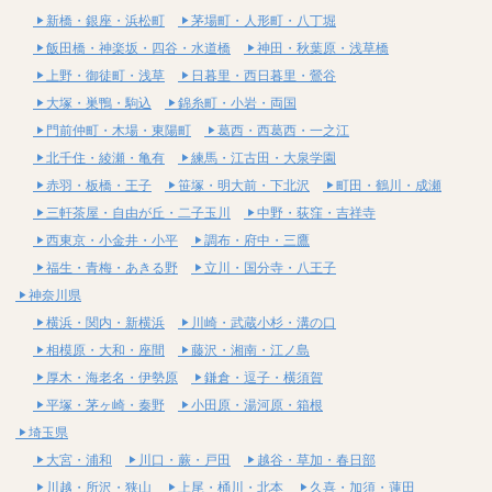
新橋・銀座・浜松町
茅場町・人形町・八丁堀
飯田橋・神楽坂・四谷・水道橋
神田・秋葉原・浅草橋
上野・御徒町・浅草
日暮里・西日暮里・鶯谷
大塚・巣鴨・駒込
錦糸町・小岩・両国
門前仲町・木場・東陽町
葛西・西葛西・一之江
北千住・綾瀬・亀有
練馬・江古田・大泉学園
赤羽・板橋・王子
笹塚・明大前・下北沢
町田・鶴川・成瀬
三軒茶屋・自由が丘・二子玉川
中野・荻窪・吉祥寺
西東京・小金井・小平
調布・府中・三鷹
福生・青梅・あきる野
立川・国分寺・八王子
神奈川県
横浜・関内・新横浜
川崎・武蔵小杉・溝の口
相模原・大和・座間
藤沢・湘南・江ノ島
厚木・海老名・伊勢原
鎌倉・逗子・横須賀
平塚・茅ヶ崎・秦野
小田原・湯河原・箱根
埼玉県
大宮・浦和
川口・蕨・戸田
越谷・草加・春日部
川越・所沢・狭山
上尾・桶川・北本
久喜・加須・蓮田