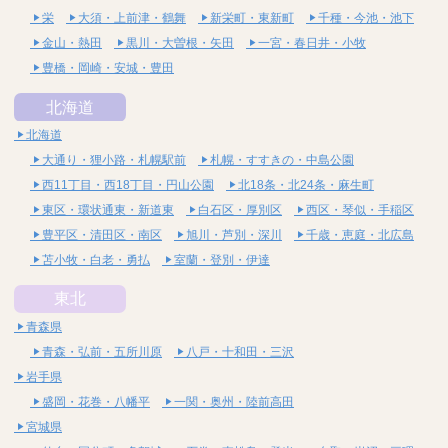
栄
大須・上前津・鶴舞
新栄町・東新町
千種・今池・池下
金山・熱田
黒川・大曽根・矢田
一宮・春日井・小牧
豊橋・岡崎・安城・豊田
北海道
北海道
大通り・狸小路・札幌駅前
札幌・すすきの・中島公園
西11丁目・西18丁目・円山公園
北18条・北24条・麻生町
東区・環状通東・新道東
白石区・厚別区
西区・琴似・手稲区
豊平区・清田区・南区
旭川・芦別・深川
千歳・恵庭・北広島
苫小牧・白老・勇払
室蘭・登別・伊達
東北
青森県
青森・弘前・五所川原
八戸・十和田・三沢
岩手県
盛岡・花巻・八幡平
一関・奥州・陸前高田
宮城県