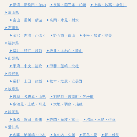
新潟・新発田・胎内
長岡・燕三条・柏崎
上越・妙高・糸魚川
富山県
富山・滑川・砺波
高岡・氷見・射水
石川県
金沢・内灘・かほく
野々市・白山
小松・加賀・能美
福井県
福井・鯖江・越前
坂井・あわら・勝山
山梨県
甲府・中央・笛吹
甲斐・韮崎・北杜
長野県
長野・上田・須坂
松本・塩尻・安曇野
岐阜県
岐阜・各務原・山県
羽島郡・岐南町・笠松町
多治見・土岐・可児
大垣・羽島・瑞穂
静岡県
浜松・磐田・掛川
静岡・藤枝・富士
沼津・三島・伊豆
愛知県
名駅・納屋橋・中村
丸の内・久屋
高岳・泉
錦・伏見