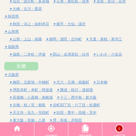
仙台・国分町・多賀城
石巻・東松島・登米
名取・岩沼・亘理
大崎・古川・栗原
秋田県
秋田・潟上・由利本荘
横手・大仙・湯沢
山形県
山形・上山・南陽
鶴岡・酒田・庄内町
天童・東根・寒河江
福島県
福島・二本松・伊達
郡山・会津若松・白河
いわき・小名浜
近畿
大阪府
梅田・北新地・中崎町
天六・天満・南森町
日本橋
堺筋本町・本町・阿波座
難波・桜川・道頓堀
長堀橋・心斎橋・南船場
十三・西中島・新大阪
京橋・桜ノ宮・都島
谷町四丁目・六丁目・松屋町
天王寺・谷九・寺田町
吹田・豊中・高槻・茨木
東大阪・布施・八尾
堺・和泉・岸和田
京都府
0
四条烏丸・河原町・祇園四条
烏丸御池・三条・京都市役所前
トップ
詳細検索
閲覧履歴
一括応募