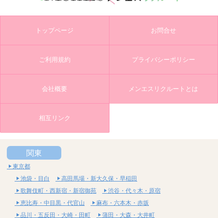
トップページ
お問合せ
ご利用規約
プライバシーポリシー
会社概要
メンエスリクルートとは
相互リンク
関東
東京都
池袋・目白
高田馬場・新大久保・早稲田
歌舞伎町・西新宿・新宿御苑
渋谷・代々木・原宿
恵比寿・中目黒・代官山
麻布・六本木・赤坂
品川・五反田・大崎・田町
蒲田・大森・大井町