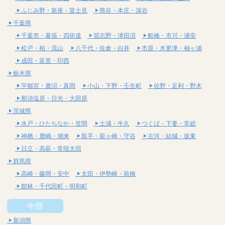
ふじみ野・新座・富士見
熊谷・本庄・深谷
千葉県
千葉市・幕張・四街道
習志野・津田沼
船橋・市川・浦安
松戸・柏・流山
八千代・佐倉・白井
市原・木更津・袖ヶ浦
成田・富里・印西
栃木県
宇都宮・鹿沼・真岡
小山・下野・壬生町
佐野・足利・野木
那須塩原・日光・大田原
茨城県
水戸・ひたちなか・笠間
土浦・牛久
つくば・下妻・常総
神栖・鹿嶋・潮来
取手・龍ヶ崎・守谷
古河・結城・坂東
日立・高萩・常陸太田
群馬県
高崎・藤岡・安中
太田・伊勢崎・前橋
館林・千代田町・明和町
中部
新潟県