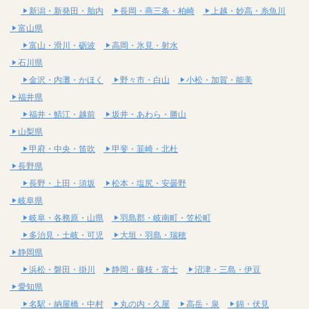
新潟・新発田・胎内
長岡・燕三条・柏崎
上越・妙高・糸魚川
富山県
富山・滑川・砺波
高岡・氷見・射水
石川県
金沢・内灘・かほく
野々市・白山
小松・加賀・能美
福井県
福井・鯖江・越前
坂井・あわら・勝山
山梨県
甲府・中央・笛吹
甲斐・韮崎・北杜
長野県
長野・上田・須坂
松本・塩尻・安曇野
岐阜県
岐阜・各務原・山県
羽島郡・岐南町・笠松町
多治見・土岐・可児
大垣・羽島・瑞穂
静岡県
浜松・磐田・掛川
静岡・藤枝・富士
沼津・三島・伊豆
愛知県
名駅・納屋橋・中村
丸の内・久屋
高岳・泉
錦・伏見