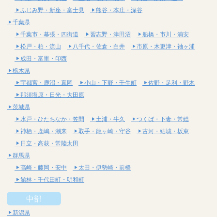
ふじみ野・新座・富士見
熊谷・本庄・深谷
千葉県
千葉市・幕張・四街道
習志野・津田沼
船橋・市川・浦安
松戸・柏・流山
八千代・佐倉・白井
市原・木更津・袖ヶ浦
成田・富里・印西
栃木県
宇都宮・鹿沼・真岡
小山・下野・壬生町
佐野・足利・野木
那須塩原・日光・大田原
茨城県
水戸・ひたちなか・笠間
土浦・牛久
つくば・下妻・常総
神栖・鹿嶋・潮来
取手・龍ヶ崎・守谷
古河・結城・坂東
日立・高萩・常陸太田
群馬県
高崎・藤岡・安中
太田・伊勢崎・前橋
館林・千代田町・明和町
中部
新潟県