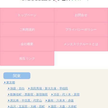
トップページ
お問合せ
ご利用規約
プライバシーポリシー
会社概要
メンエスリクルートとは
相互リンク
関東
東京都
池袋・目白
高田馬場・新大久保・早稲田
歌舞伎町・西新宿・新宿御苑
渋谷・代々木・原宿
恵比寿・中目黒・代官山
麻布・六本木・赤坂
品川・五反田・大崎・田町
蒲田・大森・大井町