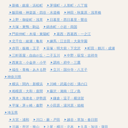
新橋・銀座・浜松町
茅場町・人形町・八丁堀
飯田橋・神楽坂・四谷・水道橋
神田・秋葉原・浅草橋
上野・御徒町・浅草
日暮里・西日暮里・鶯谷
大塚・巣鴨・駒込
錦糸町・小岩・両国
門前仲町・木場・東陽町
葛西・西葛西・一之江
北千住・綾瀬・亀有
練馬・江古田・大泉学園
赤羽・板橋・王子
笹塚・明大前・下北沢
町田・鶴川・成瀬
三軒茶屋・自由が丘・二子玉川
中野・荻窪・吉祥寺
西東京・小金井・小平
調布・府中・三鷹
福生・青梅・あきる野
立川・国分寺・八王子
神奈川県
横浜・関内・新横浜
川崎・武蔵小杉・溝の口
相模原・大和・座間
藤沢・湘南・江ノ島
厚木・海老名・伊勢原
鎌倉・逗子・横須賀
平塚・茅ヶ崎・秦野
小田原・湯河原・箱根
埼玉県
大宮・浦和
川口・蕨・戸田
越谷・草加・春日部
川越・所沢・狭山
上尾・桶川・北本
久喜・加須・蓮田