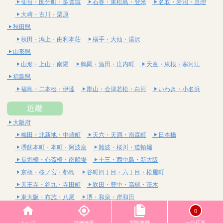
仙台・国分町・多賀城
石巻・東松島・登米
名取・岩沼・亘理
大崎・古川・栗原
秋田県
秋田・潟上・由利本荘
横手・大仙・湯沢
山形県
山形・上山・南陽
鶴岡・酒田・庄内町
天童・東根・寒河江
福島県
福島・二本松・伊達
郡山・会津若松・白河
いわき・小名浜
近畿
大阪府
梅田・北新地・中崎町
天六・天満・南森町
日本橋
堺筋本町・本町・阿波座
難波・桜川・道頓堀
長堀橋・心斎橋・南船場
十三・西中島・新大阪
京橋・桜ノ宮・都島
谷町四丁目・六丁目・松屋町
天王寺・谷九・寺田町
吹田・豊中・高槻・茨木
東大阪・布施・八尾
堺・和泉・岸和田
京都府
0
四条烏丸・河原町・祇園四条
烏丸御池・三条・京都市役所前
トップ
詳細検索
閲覧履歴
一括応募