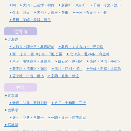
栄
大須・上前津・鶴舞
新栄町・東新町
千種・今池・池下
金山・熱田
黒川・大曽根・矢田
一宮・春日井・小牧
豊橋・岡崎・安城・豊田
北海道
北海道
大通り・狸小路・札幌駅前
札幌・すすきの・中島公園
西11丁目・西18丁目・円山公園
北18条・北24条・麻生町
東区・環状通東・新道東
白石区・厚別区
西区・琴似・手稲区
豊平区・清田区・南区
旭川・芦別・深川
千歳・恵庭・北広島
苫小牧・白老・勇払
室蘭・登別・伊達
東北
青森県
青森・弘前・五所川原
八戸・十和田・三沢
岩手県
盛岡・花巻・八幡平
一関・奥州・陸前高田
宮城県