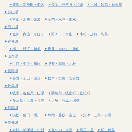
新潟・新発田・胎内
長岡・燕三条・柏崎
上越・妙高・糸魚川
富山県
富山・滑川・砺波
高岡・氷見・射水
石川県
金沢・内灘・かほく
野々市・白山
小松・加賀・能美
福井県
福井・鯖江・越前
坂井・あわら・勝山
山梨県
甲府・中央・笛吹
甲斐・韮崎・北杜
長野県
長野・上田・須坂
松本・塩尻・安曇野
岐阜県
岐阜・各務原・山県
羽島郡・岐南町・笠松町
多治見・土岐・可児
大垣・羽島・瑞穂
静岡県
浜松・磐田・掛川
静岡・藤枝・富士
沼津・三島・伊豆
愛知県
名駅・納屋橋・中村
丸の内・久屋
高岳・泉
錦・伏見