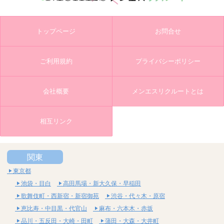
トップページ
お問合せ
ご利用規約
プライバシーポリシー
会社概要
メンエスリクルートとは
相互リンク
関東
東京都
池袋・目白
高田馬場・新大久保・早稲田
歌舞伎町・西新宿・新宿御苑
渋谷・代々木・原宿
恵比寿・中目黒・代官山
麻布・六本木・赤坂
品川・五反田・大崎・田町
蒲田・大森・大井町