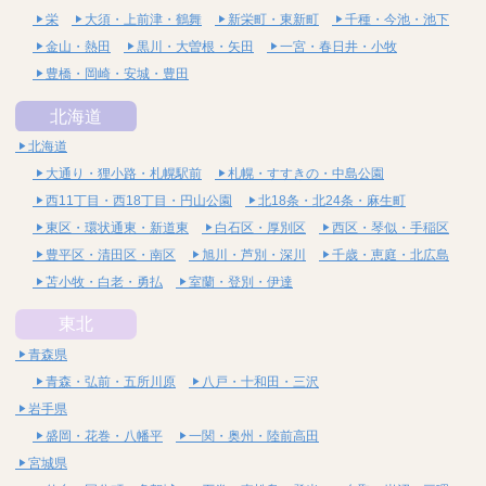
栄
大須・上前津・鶴舞
新栄町・東新町
千種・今池・池下
金山・熱田
黒川・大曽根・矢田
一宮・春日井・小牧
豊橋・岡崎・安城・豊田
北海道
北海道
大通り・狸小路・札幌駅前
札幌・すすきの・中島公園
西11丁目・西18丁目・円山公園
北18条・北24条・麻生町
東区・環状通東・新道東
白石区・厚別区
西区・琴似・手稲区
豊平区・清田区・南区
旭川・芦別・深川
千歳・恵庭・北広島
苫小牧・白老・勇払
室蘭・登別・伊達
東北
青森県
青森・弘前・五所川原
八戸・十和田・三沢
岩手県
盛岡・花巻・八幡平
一関・奥州・陸前高田
宮城県