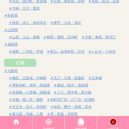
仙台・国分町・多賀城
石巻・東松島・登米
名取・岩沼・亘理
大崎・古川・栗原
秋田県
秋田・潟上・由利本荘
横手・大仙・湯沢
山形県
山形・上山・南陽
鶴岡・酒田・庄内町
天童・東根・寒河江
福島県
福島・二本松・伊達
郡山・会津若松・白河
いわき・小名浜
近畿
大阪府
梅田・北新地・中崎町
天六・天満・南森町
日本橋
堺筋本町・本町・阿波座
難波・桜川・道頓堀
長堀橋・心斎橋・南船場
十三・西中島・新大阪
京橋・桜ノ宮・都島
谷町四丁目・六丁目・松屋町
天王寺・谷九・寺田町
吹田・豊中・高槻・茨木
東大阪・布施・八尾
堺・和泉・岸和田
京都府
0
四条烏丸・河原町・祇園四条
烏丸御池・三条・京都市役所前
トップ
詳細検索
閲覧履歴
一括応募