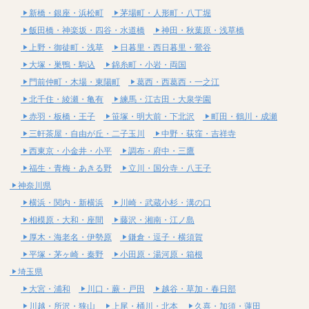
新橋・銀座・浜松町
茅場町・人形町・八丁堀
飯田橋・神楽坂・四谷・水道橋
神田・秋葉原・浅草橋
上野・御徒町・浅草
日暮里・西日暮里・鶯谷
大塚・巣鴨・駒込
錦糸町・小岩・両国
門前仲町・木場・東陽町
葛西・西葛西・一之江
北千住・綾瀬・亀有
練馬・江古田・大泉学園
赤羽・板橋・王子
笹塚・明大前・下北沢
町田・鶴川・成瀬
三軒茶屋・自由が丘・二子玉川
中野・荻窪・吉祥寺
西東京・小金井・小平
調布・府中・三鷹
福生・青梅・あきる野
立川・国分寺・八王子
神奈川県
横浜・関内・新横浜
川崎・武蔵小杉・溝の口
相模原・大和・座間
藤沢・湘南・江ノ島
厚木・海老名・伊勢原
鎌倉・逗子・横須賀
平塚・茅ヶ崎・秦野
小田原・湯河原・箱根
埼玉県
大宮・浦和
川口・蕨・戸田
越谷・草加・春日部
川越・所沢・狭山
上尾・桶川・北本
久喜・加須・蓮田