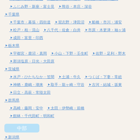
ふじみ野・新座・富士見
熊谷・本庄・深谷
千葉県
千葉市・幕張・四街道
習志野・津田沼
船橋・市川・浦安
松戸・柏・流山
八千代・佐倉・白井
市原・木更津・袖ヶ浦
成田・富里・印西
栃木県
宇都宮・鹿沼・真岡
小山・下野・壬生町
佐野・足利・野木
那須塩原・日光・大田原
茨城県
水戸・ひたちなか・笠間
土浦・牛久
つくば・下妻・常総
神栖・鹿嶋・潮来
取手・龍ヶ崎・守谷
古河・結城・坂東
日立・高萩・常陸太田
群馬県
高崎・藤岡・安中
太田・伊勢崎・前橋
館林・千代田町・明和町
中部
新潟県