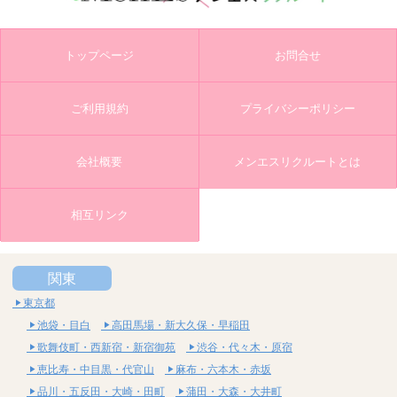
トップページ
お問合せ
ご利用規約
プライバシーポリシー
会社概要
メンエスリクルートとは
相互リンク
関東
東京都
池袋・目白
高田馬場・新大久保・早稲田
歌舞伎町・西新宿・新宿御苑
渋谷・代々木・原宿
恵比寿・中目黒・代官山
麻布・六本木・赤坂
品川・五反田・大崎・田町
蒲田・大森・大井町