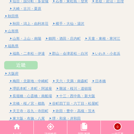
仙台・国分町・多賀城
石巻・東松島・登米
名取・岩沼・亘理
大崎・古川・栗原
秋田県
秋田・潟上・由利本荘
横手・大仙・湯沢
山形県
山形・上山・南陽
鶴岡・酒田・庄内町
天童・東根・寒河江
福島県
福島・二本松・伊達
郡山・会津若松・白河
いわき・小名浜
近畿
大阪府
梅田・北新地・中崎町
天六・天満・南森町
日本橋
堺筋本町・本町・阿波座
難波・桜川・道頓堀
長堀橋・心斎橋・南船場
十三・西中島・新大阪
京橋・桜ノ宮・都島
谷町四丁目・六丁目・松屋町
天王寺・谷九・寺田町
吹田・豊中・高槻・茨木
東大阪・布施・八尾
堺・和泉・岸和田
京都府
0
四条烏丸・河原町・祇園四条
烏丸御池・三条・京都市役所前
トップ
詳細検索
閲覧履歴
一括応募