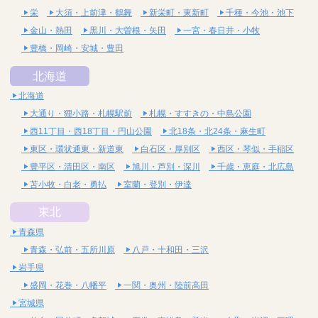
栄
大須・上前津・鶴舞
新栄町・東新町
千種・今池・池下
金山・熱田
黒川・大曽根・矢田
一宮・春日井・小牧
豊橋・岡崎・安城・豊田
北海道
北海道
大通り・狸小路・札幌駅前
札幌・すすきの・中島公園
西11丁目・西18丁目・円山公園
北18条・北24条・麻生町
東区・環状通東・新道東
白石区・厚別区
西区・琴似・手稲区
豊平区・清田区・南区
旭川・芦別・深川
千歳・恵庭・北広島
苫小牧・白老・勇払
室蘭・登別・伊達
東北
青森県
青森・弘前・五所川原
八戸・十和田・三沢
岩手県
盛岡・花巻・八幡平
一関・奥州・陸前高田
宮城県