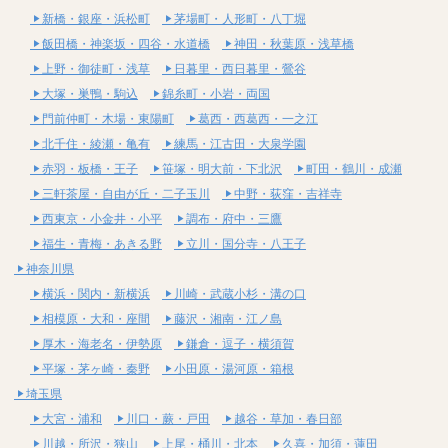
新橋・銀座・浜松町
茅場町・人形町・八丁堀
飯田橋・神楽坂・四谷・水道橋
神田・秋葉原・浅草橋
上野・御徒町・浅草
日暮里・西日暮里・鶯谷
大塚・巣鴨・駒込
錦糸町・小岩・両国
門前仲町・木場・東陽町
葛西・西葛西・一之江
北千住・綾瀬・亀有
練馬・江古田・大泉学園
赤羽・板橋・王子
笹塚・明大前・下北沢
町田・鶴川・成瀬
三軒茶屋・自由が丘・二子玉川
中野・荻窪・吉祥寺
西東京・小金井・小平
調布・府中・三鷹
福生・青梅・あきる野
立川・国分寺・八王子
神奈川県
横浜・関内・新横浜
川崎・武蔵小杉・溝の口
相模原・大和・座間
藤沢・湘南・江ノ島
厚木・海老名・伊勢原
鎌倉・逗子・横須賀
平塚・茅ヶ崎・秦野
小田原・湯河原・箱根
埼玉県
大宮・浦和
川口・蕨・戸田
越谷・草加・春日部
川越・所沢・狭山
上尾・桶川・北本
久喜・加須・蓮田