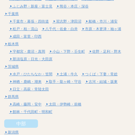
ふじみ野・新座・富士見
熊谷・本庄・深谷
千葉県
千葉市・幕張・四街道
習志野・津田沼
船橋・市川・浦安
松戸・柏・流山
八千代・佐倉・白井
市原・木更津・袖ヶ浦
成田・富里・印西
栃木県
宇都宮・鹿沼・真岡
小山・下野・壬生町
佐野・足利・野木
那須塩原・日光・大田原
茨城県
水戸・ひたちなか・笠間
土浦・牛久
つくば・下妻・常総
神栖・鹿嶋・潮来
取手・龍ヶ崎・守谷
古河・結城・坂東
日立・高萩・常陸太田
群馬県
高崎・藤岡・安中
太田・伊勢崎・前橋
館林・千代田町・明和町
中部
新潟県