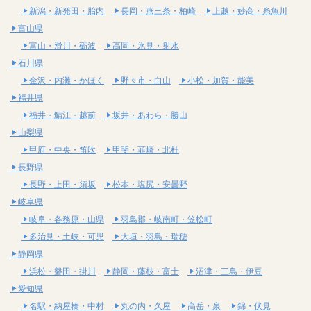
新潟・新発田・胎内
長岡・燕三条・柏崎
上越・妙高・糸魚川
富山県
富山・滑川・砺波
高岡・氷見・射水
石川県
金沢・内灘・かほく
野々市・白山
小松・加賀・能美
福井県
福井・鯖江・越前
坂井・あわら・勝山
山梨県
甲府・中央・笛吹
甲斐・韮崎・北杜
長野県
長野・上田・須坂
松本・塩尻・安曇野
岐阜県
岐阜・各務原・山県
羽島郡・岐南町・笠松町
多治見・土岐・可児
大垣・羽島・瑞穂
静岡県
浜松・磐田・掛川
静岡・藤枝・富士
沼津・三島・伊豆
愛知県
名駅・納屋橋・中村
丸の内・久屋
高岳・泉
錦・伏見