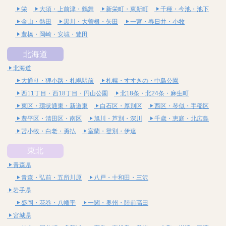
栄
大須・上前津・鶴舞
新栄町・東新町
千種・今池・池下
金山・熱田
黒川・大曽根・矢田
一宮・春日井・小牧
豊橋・岡崎・安城・豊田
北海道
北海道
大通り・狸小路・札幌駅前
札幌・すすきの・中島公園
西11丁目・西18丁目・円山公園
北18条・北24条・麻生町
東区・環状通東・新道東
白石区・厚別区
西区・琴似・手稲区
豊平区・清田区・南区
旭川・芦別・深川
千歳・恵庭・北広島
苫小牧・白老・勇払
室蘭・登別・伊達
東北
青森県
青森・弘前・五所川原
八戸・十和田・三沢
岩手県
盛岡・花巻・八幡平
一関・奥州・陸前高田
宮城県