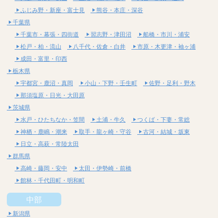
ふじみ野・新座・富士見
熊谷・本庄・深谷
千葉県
千葉市・幕張・四街道
習志野・津田沼
船橋・市川・浦安
松戸・柏・流山
八千代・佐倉・白井
市原・木更津・袖ヶ浦
成田・富里・印西
栃木県
宇都宮・鹿沼・真岡
小山・下野・壬生町
佐野・足利・野木
那須塩原・日光・大田原
茨城県
水戸・ひたちなか・笠間
土浦・牛久
つくば・下妻・常総
神栖・鹿嶋・潮来
取手・龍ヶ崎・守谷
古河・結城・坂東
日立・高萩・常陸太田
群馬県
高崎・藤岡・安中
太田・伊勢崎・前橋
館林・千代田町・明和町
中部
新潟県