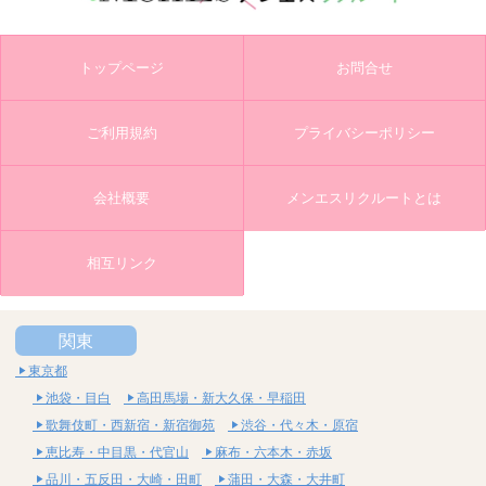
トップページ
お問合せ
ご利用規約
プライバシーポリシー
会社概要
メンエスリクルートとは
相互リンク
関東
東京都
池袋・目白
高田馬場・新大久保・早稲田
歌舞伎町・西新宿・新宿御苑
渋谷・代々木・原宿
恵比寿・中目黒・代官山
麻布・六本木・赤坂
品川・五反田・大崎・田町
蒲田・大森・大井町