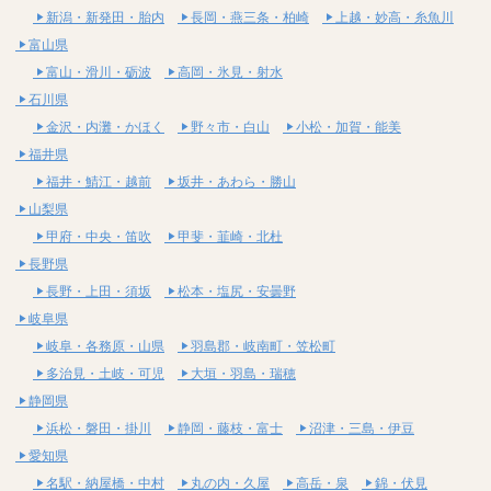
新潟・新発田・胎内
長岡・燕三条・柏崎
上越・妙高・糸魚川
富山県
富山・滑川・砺波
高岡・氷見・射水
石川県
金沢・内灘・かほく
野々市・白山
小松・加賀・能美
福井県
福井・鯖江・越前
坂井・あわら・勝山
山梨県
甲府・中央・笛吹
甲斐・韮崎・北杜
長野県
長野・上田・須坂
松本・塩尻・安曇野
岐阜県
岐阜・各務原・山県
羽島郡・岐南町・笠松町
多治見・土岐・可児
大垣・羽島・瑞穂
静岡県
浜松・磐田・掛川
静岡・藤枝・富士
沼津・三島・伊豆
愛知県
名駅・納屋橋・中村
丸の内・久屋
高岳・泉
錦・伏見