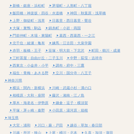
新橋・銀座・浜松町
茅場町・人形町・八丁堀
飯田橋・神楽坂・四谷・水道橋
神田・秋葉原・浅草橋
上野・御徒町・浅草
日暮里・西日暮里・鶯谷
大塚・巣鴨・駒込
錦糸町・小岩・両国
門前仲町・木場・東陽町
葛西・西葛西・一之江
北千住・綾瀬・亀有
練馬・江古田・大泉学園
赤羽・板橋・王子
笹塚・明大前・下北沢
町田・鶴川・成瀬
三軒茶屋・自由が丘・二子玉川
中野・荻窪・吉祥寺
西東京・小金井・小平
調布・府中・三鷹
福生・青梅・あきる野
立川・国分寺・八王子
神奈川県
横浜・関内・新横浜
川崎・武蔵小杉・溝の口
相模原・大和・座間
藤沢・湘南・江ノ島
厚木・海老名・伊勢原
鎌倉・逗子・横須賀
平塚・茅ヶ崎・秦野
小田原・湯河原・箱根
埼玉県
大宮・浦和
川口・蕨・戸田
越谷・草加・春日部
川越・所沢・狭山
上尾・桶川・北本
久喜・加須・蓮田