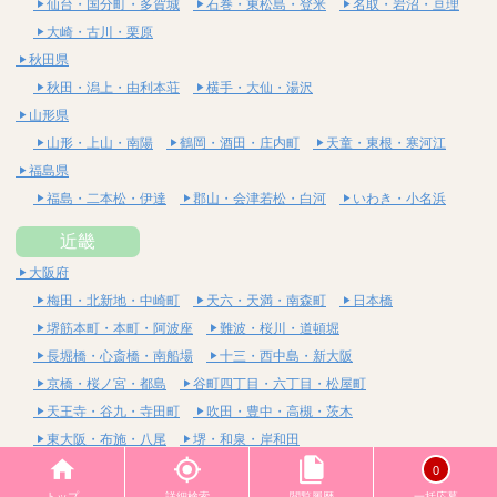
仙台・国分町・多賀城
石巻・東松島・登米
名取・岩沼・亘理
大崎・古川・栗原
秋田県
秋田・潟上・由利本荘
横手・大仙・湯沢
山形県
山形・上山・南陽
鶴岡・酒田・庄内町
天童・東根・寒河江
福島県
福島・二本松・伊達
郡山・会津若松・白河
いわき・小名浜
近畿
大阪府
梅田・北新地・中崎町
天六・天満・南森町
日本橋
堺筋本町・本町・阿波座
難波・桜川・道頓堀
長堀橋・心斎橋・南船場
十三・西中島・新大阪
京橋・桜ノ宮・都島
谷町四丁目・六丁目・松屋町
天王寺・谷九・寺田町
吹田・豊中・高槻・茨木
東大阪・布施・八尾
堺・和泉・岸和田
京都府
0
四条烏丸・河原町・祇園四条
烏丸御池・三条・京都市役所前
トップ
詳細検索
閲覧履歴
一括応募