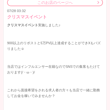
このお店のページへ
07/28 03:32
クリスマスイベント
クリスマスイベント
実施しました♪
900以上のリポストと5万PV以上達成することができXもバズ
りました☺
当店ではインフルエンサー在籍なのでSNSでの集客もたけて
おります(/・ω・)/
これから面接希望をされる求人者の方々も当店で一緒に勤務
してお金を稼いでみませんか？