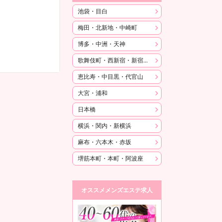
池袋・目白
梅田・北新地・中崎町
博多・中洲・天神
歌舞伎町・西新宿・新宿御苑
恵比寿・中目黒・代官山
大宮・浦和
日本橋
横浜・関内・新横浜
麻布・六本木・赤坂
堺筋本町・本町・阿波座
オススメメンズエステ求人