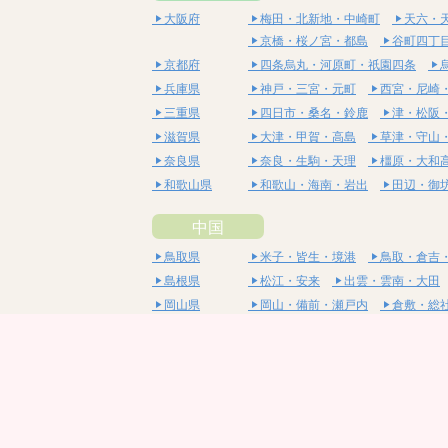
大阪府
梅田・北新地・中崎町
天六・
京橋・桜ノ宮・都島
谷町四丁
京都府
四条烏丸・河原町・祇園四条
兵庫県
神戸・三宮・元町
西宮・尼崎
三重県
四日市・桑名・鈴鹿
津・松阪
滋賀県
大津・甲賀・高島
草津・守山
奈良県
奈良・生駒・天理
橿原・大和
和歌山県
和歌山・海南・岩出
田辺・御
中国
鳥取県
米子・皆生・境港
鳥取・倉吉
島根県
松江・安来
出雲・雲南・大田
岡山県
岡山・備前・瀬戸内
倉敷・総
広島県
広島市・流川・薬研堀
福山・
山口県
山口・宇部・防府
周南・下松
四国
徳島県
阿南・那賀・美波
徳島・鳴門