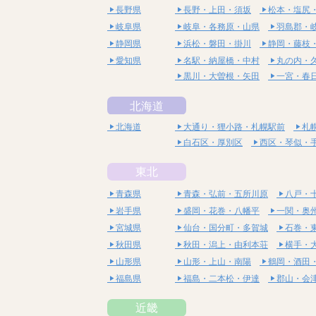
長野県
長野・上田・須坂
松本・塩尻
岐阜県
岐阜・各務原・山県
羽島郡・
静岡県
浜松・磐田・掛川
静岡・藤枝
愛知県
名駅・納屋橋・中村
丸の内・
黒川・大曽根・矢田
一宮・春
北海道
北海道
大通り・狸小路・札幌駅前
札
白石区・厚別区
西区・琴似・
東北
青森県
青森・弘前・五所川原
八戸・
岩手県
盛岡・花巻・八幡平
一関・奥
宮城県
仙台・国分町・多賀城
石巻・
秋田県
秋田・潟上・由利本荘
横手・
山形県
山形・上山・南陽
鶴岡・酒田
福島県
福島・二本松・伊達
郡山・会
近畿