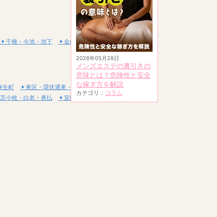
千種・今池・池下
金山・熱田
2026年05月28日
メンズエステの裏引きの
意味とは？危険性と安全
な稼ぎ方を解説
麻生町
東区・環状通東・新道東
カテゴリ：
コラム
苫小牧・白老・勇払
室蘭・登別・伊達