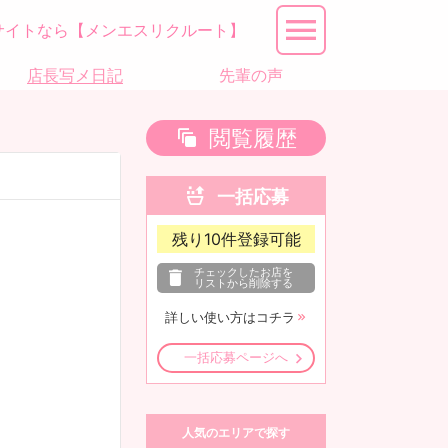
サイトなら【メンエスリクルート】
店長写メ日記
先輩の声
閲覧履歴
一括応募
残り
10
件登録可能
チェックしたお店を
リストから削除する
詳しい使い方はコチラ
一括応募ページへ
人気のエリアで探す