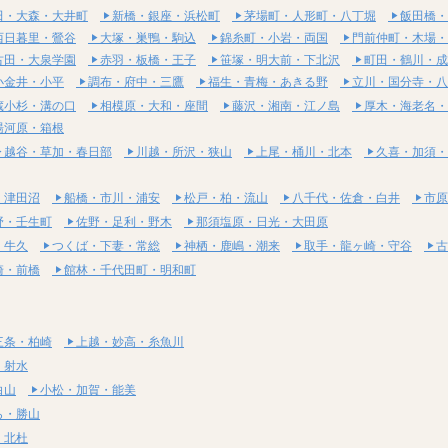
田・大森・大井町
新橋・銀座・浜松町
茅場町・人形町・八丁堀
飯田橋・
西日暮里・鶯谷
大塚・巣鴨・駒込
錦糸町・小岩・両国
門前仲町・木場・
古田・大泉学園
赤羽・板橋・王子
笹塚・明大前・下北沢
町田・鶴川・成
小金井・小平
調布・府中・三鷹
福生・青梅・あきる野
立川・国分寺・八
蔵小杉・溝の口
相模原・大和・座間
藤沢・湘南・江ノ島
厚木・海老名・
湯河原・箱根
越谷・草加・春日部
川越・所沢・狭山
上尾・桶川・北本
久喜・加須・
・津田沼
船橋・市川・浦安
松戸・柏・流山
八千代・佐倉・白井
市原
野・壬生町
佐野・足利・野木
那須塩原・日光・大田原
・牛久
つくば・下妻・常総
神栖・鹿嶋・潮来
取手・龍ヶ崎・守谷
古
崎・前橋
館林・千代田町・明和町
三条・柏崎
上越・妙高・糸魚川
・射水
白山
小松・加賀・能美
ら・勝山
・北杜