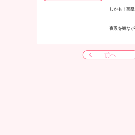
しかも！高級
夜景を観なが
前へ