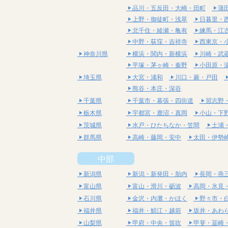
品川・五反田・大崎・田町
蒲
上野・御徒町・浅草
日暮里・
北千住・綾瀬・亀有
練馬・江
中野・荻窪・吉祥寺
西東京・
神奈川県
横浜・関内・新横浜
川崎・武
平塚・茅ヶ崎・秦野
小田原・
埼玉県
大宮・浦和
川口・蕨・戸田
熊谷・本庄・深谷
千葉県
千葉市・幕張・四街道
習志野
栃木県
宇都宮・鹿沼・真岡
小山・下
茨城県
水戸・ひたちなか・笠間
土浦
群馬県
高崎・藤岡・安中
太田・伊勢
中部
新潟県
新潟・新発田・胎内
長岡・燕
富山県
富山・滑川・砺波
高岡・氷見
石川県
金沢・内灘・かほく
野々市・
福井県
福井・鯖江・越前
坂井・あわ
山梨県
甲府・中央・笛吹
甲斐・韮崎