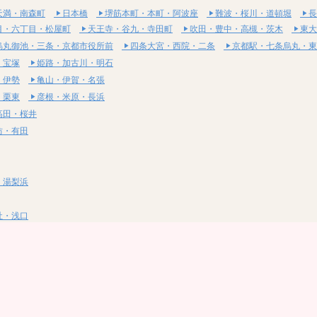
天満・南森町
日本橋
堺筋本町・本町・阿波座
難波・桜川・道頓堀
長
目・六丁目・松屋町
天王寺・谷九・寺田町
吹田・豊中・高槻・茨木
東大
烏丸御池・三条・京都市役所前
四条大宮・西院・二条
京都駅・七条烏丸・東
・宝塚
姫路・加古川・明石
・伊勢
亀山・伊賀・名張
・栗東
彦根・米原・長浜
高田・桜井
坊・有田
・湯梨浜
社・浅口
尾道・三原
呉・東広島・竹原
・岩国
下関・長門・美祢
・小松島