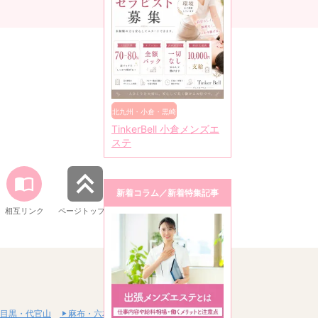
北九州・小倉・黒崎
TinkerBell 小倉メンズエ
ステ
新着コラム／新着特集記事
相互リンク
ページトップへ
目黒・代官山
麻布・六本木・赤坂