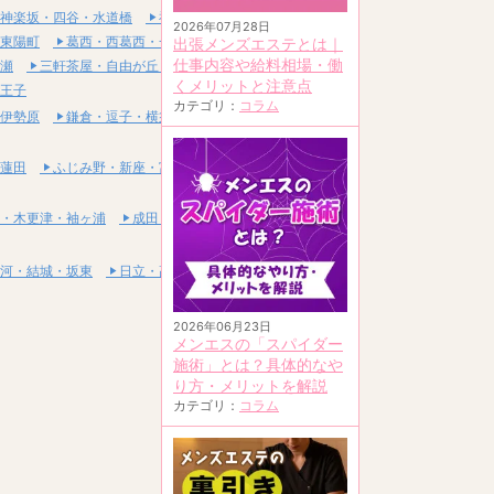
神楽坂・四谷・水道橋
神田・秋葉原・浅草橋
2026年07月28日
東陽町
葛西・西葛西・一之江
出張メンズエステとは｜
仕事内容や給料相場・働
瀬
三軒茶屋・自由が丘・二子玉川
くメリットと注意点
王子
カテゴリ：
コラム
伊勢原
鎌倉・逗子・横須賀
蓮田
ふじみ野・新座・富士見
・木更津・袖ヶ浦
成田・富里・印西
河・結城・坂東
日立・高萩・常陸太田
2026年06月23日
メンエスの「スパイダー
施術」とは？具体的なや
り方・メリットを解説
カテゴリ：
コラム