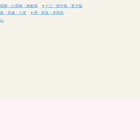
堀橋・心斎橋・南船場
十三・西中島・新大阪
阪・布施・八尾
堺・和泉・岸和田
山