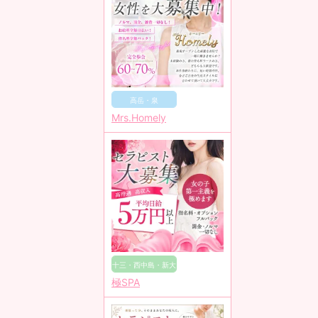
高岳・泉
Mrs.Homely
十三・西中島・新大
極SPA
阪