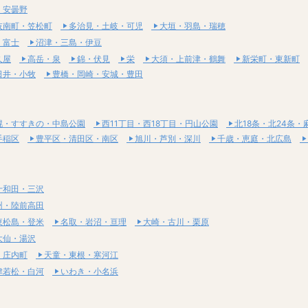
・安曇野
岐南町・笠松町
多治見・土岐・可児
大垣・羽島・瑞穂
・富士
沼津・三島・伊豆
久屋
高岳・泉
錦・伏見
栄
大須・上前津・鶴舞
新栄町・東新町
日井・小牧
豊橋・岡崎・安城・豊田
幌・すすきの・中島公園
西11丁目・西18丁目・円山公園
北18条・北24条・
手稲区
豊平区・清田区・南区
旭川・芦別・深川
千歳・恵庭・北広島
十和田・三沢
州・陸前高田
東松島・登米
名取・岩沼・亘理
大崎・古川・栗原
大仙・湯沢
・庄内町
天童・東根・寒河江
津若松・白河
いわき・小名浜