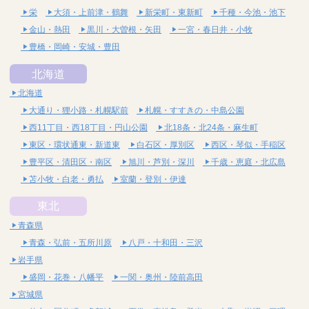
栄
大須・上前津・鶴舞
新栄町・東新町
千種・今池・池下
金山・熱田
黒川・大曽根・矢田
一宮・春日井・小牧
豊橋・岡崎・安城・豊田
北海道
北海道
大通り・狸小路・札幌駅前
札幌・すすきの・中島公園
西11丁目・西18丁目・円山公園
北18条・北24条・麻生町
東区・環状通東・新道東
白石区・厚別区
西区・琴似・手稲区
豊平区・清田区・南区
旭川・芦別・深川
千歳・恵庭・北広島
苫小牧・白老・勇払
室蘭・登別・伊達
東北
青森県
青森・弘前・五所川原
八戸・十和田・三沢
岩手県
盛岡・花巻・八幡平
一関・奥州・陸前高田
宮城県