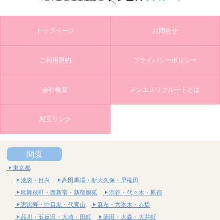
トップページ
お問合せ
ご利用規約
プライバシーポリシー
会社概要
メンエスリクルートとは
相互リンク
関東
東京都
池袋・目白
高田馬場・新大久保・早稲田
歌舞伎町・西新宿・新宿御苑
渋谷・代々木・原宿
恵比寿・中目黒・代官山
麻布・六本木・赤坂
品川・五反田・大崎・田町
蒲田・大森・大井町