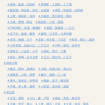
新橋・銀座・浜松町
茅場町・人形町・八丁堀
飯田橋・神楽坂・四谷・水道橋
神田・秋葉原・浅草橋
上野・御徒町・浅草
日暮里・西日暮里・鶯谷
大塚・巣鴨・駒込
錦糸町・小岩・両国
門前仲町・木場・東陽町
葛西・西葛西・一之江
北千住・綾瀬・亀有
練馬・江古田・大泉学園
赤羽・板橋・王子
笹塚・明大前・下北沢
町田・鶴川・成瀬
三軒茶屋・自由が丘・二子玉川
中野・荻窪・吉祥寺
西東京・小金井・小平
調布・府中・三鷹
福生・青梅・あきる野
立川・国分寺・八王子
神奈川県
横浜・関内・新横浜
川崎・武蔵小杉・溝の口
相模原・大和・座間
藤沢・湘南・江ノ島
厚木・海老名・伊勢原
鎌倉・逗子・横須賀
平塚・茅ヶ崎・秦野
小田原・湯河原・箱根
埼玉県
大宮・浦和
川口・蕨・戸田
越谷・草加・春日部
川越・所沢・狭山
上尾・桶川・北本
久喜・加須・蓮田