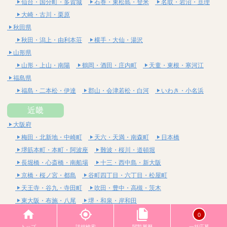
仙台・国分町・多賀城
石巻・東松島・登米
名取・岩沼・亘理
大崎・古川・栗原
秋田県
秋田・潟上・由利本荘
横手・大仙・湯沢
山形県
山形・上山・南陽
鶴岡・酒田・庄内町
天童・東根・寒河江
福島県
福島・二本松・伊達
郡山・会津若松・白河
いわき・小名浜
近畿
大阪府
梅田・北新地・中崎町
天六・天満・南森町
日本橋
堺筋本町・本町・阿波座
難波・桜川・道頓堀
長堀橋・心斎橋・南船場
十三・西中島・新大阪
京橋・桜ノ宮・都島
谷町四丁目・六丁目・松屋町
天王寺・谷九・寺田町
吹田・豊中・高槻・茨木
東大阪・布施・八尾
堺・和泉・岸和田
京都府
0
四条烏丸・河原町・祇園四条
烏丸御池・三条・京都市役所前
トップ
詳細検索
閲覧履歴
一括応募