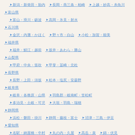
新潟・新発田・胎内
長岡・燕三条・柏崎
上越・妙高・糸魚川
富山県
富山・滑川・砺波
高岡・氷見・射水
石川県
金沢・内灘・かほく
野々市・白山
小松・加賀・能美
福井県
福井・鯖江・越前
坂井・あわら・勝山
山梨県
甲府・中央・笛吹
甲斐・韮崎・北杜
長野県
長野・上田・須坂
松本・塩尻・安曇野
岐阜県
岐阜・各務原・山県
羽島郡・岐南町・笠松町
多治見・土岐・可児
大垣・羽島・瑞穂
静岡県
浜松・磐田・掛川
静岡・藤枝・富士
沼津・三島・伊豆
愛知県
名駅・納屋橋・中村
丸の内・久屋
高岳・泉
錦・伏見