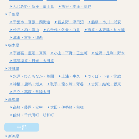
ふじみ野・新座・富士見
熊谷・本庄・深谷
千葉県
千葉市・幕張・四街道
習志野・津田沼
船橋・市川・浦安
松戸・柏・流山
八千代・佐倉・白井
市原・木更津・袖ヶ浦
成田・富里・印西
栃木県
宇都宮・鹿沼・真岡
小山・下野・壬生町
佐野・足利・野木
那須塩原・日光・大田原
茨城県
水戸・ひたちなか・笠間
土浦・牛久
つくば・下妻・常総
神栖・鹿嶋・潮来
取手・龍ヶ崎・守谷
古河・結城・坂東
日立・高萩・常陸太田
群馬県
高崎・藤岡・安中
太田・伊勢崎・前橋
館林・千代田町・明和町
中部
新潟県