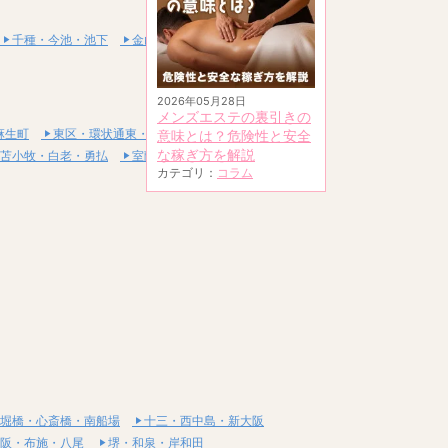
千種・今池・池下
金山・熱田
2026年05月28日
メンズエステの裏引きの
麻生町
東区・環状通東・新道東
意味とは？危険性と安全
な稼ぎ方を解説
苫小牧・白老・勇払
室蘭・登別・伊達
カテゴリ：
コラム
堀橋・心斎橋・南船場
十三・西中島・新大阪
阪・布施・八尾
堺・和泉・岸和田