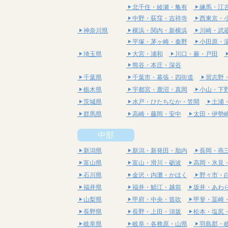
北千住・綾瀬・亀有
練馬・江
中野・荻窪・吉祥寺
西東京・
神奈川県
横浜・関内・新横浜
川崎・武
平塚・茅ヶ崎・秦野
小田原・
埼玉県
大宮・浦和
川口・蕨・戸田
熊谷・本庄・深谷
千葉県
千葉市・幕張・四街道
習志野
栃木県
宇都宮・鹿沼・真岡
小山・下
茨城県
水戸・ひたちなか・笠間
土浦
群馬県
高崎・藤岡・安中
太田・伊勢
中部
新潟県
新潟・新発田・胎内
長岡・燕
富山県
富山・滑川・砺波
高岡・氷見
石川県
金沢・内灘・かほく
野々市・
福井県
福井・鯖江・越前
坂井・あわ
山梨県
甲府・中央・笛吹
甲斐・韮崎
長野県
長野・上田・須坂
松本・塩尻
岐阜県
岐阜・各務原・山県
羽島郡・