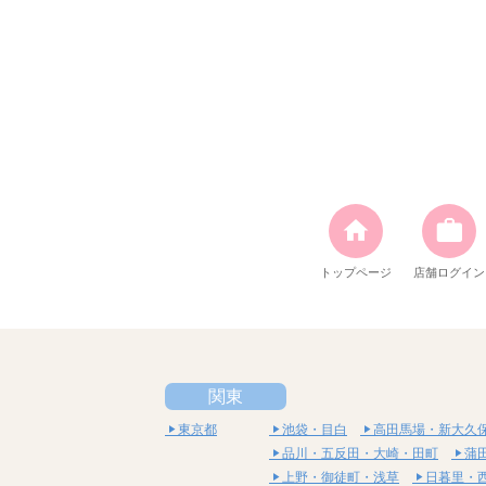
トップページ
店舗ログイン
関東
東京都
池袋・目白
高田馬場・新大久
品川・五反田・大崎・田町
蒲
上野・御徒町・浅草
日暮里・