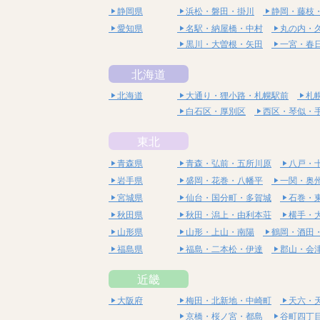
静岡県
浜松・磐田・掛川
静岡・藤枝
愛知県
名駅・納屋橋・中村
丸の内・
黒川・大曽根・矢田
一宮・春
北海道
北海道
大通り・狸小路・札幌駅前
札
白石区・厚別区
西区・琴似・
東北
青森県
青森・弘前・五所川原
八戸・
岩手県
盛岡・花巻・八幡平
一関・奥
宮城県
仙台・国分町・多賀城
石巻・
秋田県
秋田・潟上・由利本荘
横手・
山形県
山形・上山・南陽
鶴岡・酒田
福島県
福島・二本松・伊達
郡山・会
近畿
大阪府
梅田・北新地・中崎町
天六・
京橋・桜ノ宮・都島
谷町四丁