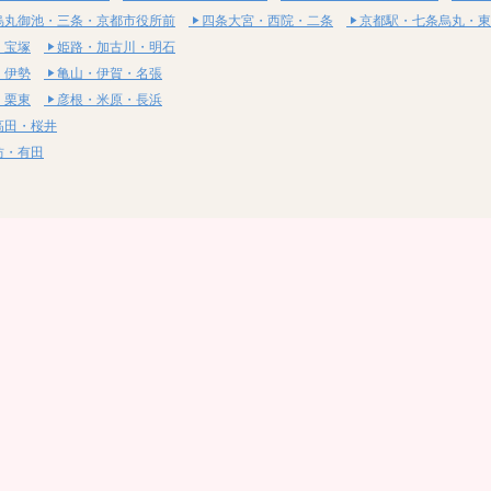
烏丸御池・三条・京都市役所前
四条大宮・西院・二条
京都駅・七条烏丸・東
・宝塚
姫路・加古川・明石
・伊勢
亀山・伊賀・名張
・栗東
彦根・米原・長浜
高田・桜井
坊・有田
・湯梨浜
社・浅口
尾道・三原
呉・東広島・竹原
・岩国
下関・長門・美祢
・小松島
通寺・観音寺
・西条・四国中央
今治・東温・伊予