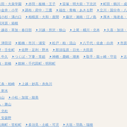
古田・大泉学園
赤羽・板橋・王子
笹塚・明大前・下北沢
町田・鶴川・成
小金井・小平
調布・府中・三鷹
福生・青梅・あきる野
立川・国分寺・八
蔵小杉・溝の口
相模原・大和・座間
藤沢・湘南・江ノ島
厚木・海老名・
湯河原・箱根
越谷・草加・春日部
川越・所沢・狭山
上尾・桶川・北本
久喜・加須・
・津田沼
船橋・市川・浦安
松戸・柏・流山
八千代・佐倉・白井
市原
野・壬生町
佐野・足利・野木
那須塩原・日光・大田原
・牛久
つくば・下妻・常総
神栖・鹿嶋・潮来
取手・龍ヶ崎・守谷
古
崎・前橋
館林・千代田町・明和町
三条・柏崎
上越・妙高・糸魚川
・射水
白山
小松・加賀・能美
ら・勝山
・北杜
・安曇野
岐南町・笠松町
多治見・土岐・可児
大垣・羽島・瑞穂