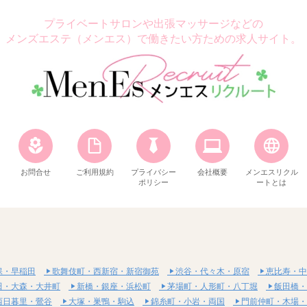
プライベートサロンや出張マッサージなどの
メンズエステ（メンエス）で働きたい方ための求人サイト。
お問合せ
ご利用規約
プライバシー
会社概要
メンエスリクル
ポリシー
ートとは
保・早稲田
歌舞伎町・西新宿・新宿御苑
渋谷・代々木・原宿
恵比寿・中
田・大森・大井町
新橋・銀座・浜松町
茅場町・人形町・八丁堀
飯田橋・
西日暮里・鶯谷
大塚・巣鴨・駒込
錦糸町・小岩・両国
門前仲町・木場・