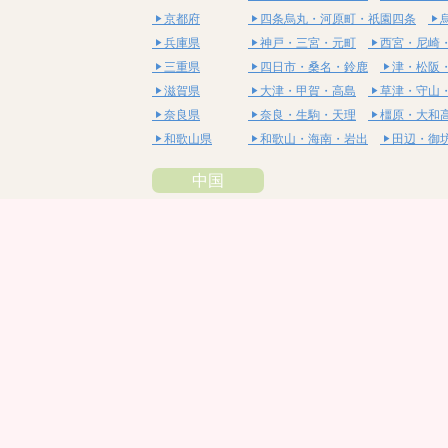
京都府
四条烏丸・河原町・祇園四条
兵庫県
神戸・三宮・元町
西宮・尼崎
三重県
四日市・桑名・鈴鹿
津・松阪
滋賀県
大津・甲賀・高島
草津・守山
奈良県
奈良・生駒・天理
橿原・大和
和歌山県
和歌山・海南・岩出
田辺・御
中国
鳥取県
米子・皆生・境港
鳥取・倉吉
島根県
松江・安来
出雲・雲南・大田
岡山県
岡山・備前・瀬戸内
倉敷・総
広島県
広島市・流川・薬研堀
福山・
山口県
山口・宇部・防府
周南・下松
四国
徳島県
阿南・那賀・美波
徳島・鳴門
香川県
高松・坂出・さぬき
丸亀・善
愛媛県
松山市・大街道・道後
新居浜