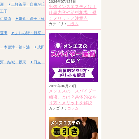
2026年07月28日
瀬
三軒茶屋・自由が丘・二子玉川
出張メンズエステとは｜
王子
仕事内容や給料相場・働
くメリットと注意点
伊勢原
鎌倉・逗子・横須賀
カテゴリ：
コラム
蓮田
ふじみ野・新座・富士見
・木更津・袖ヶ浦
成田・富里・印西
河・結城・坂東
日立・高萩・常陸太田
2026年06月23日
メンエスの「スパイダー
施術」とは？具体的なや
り方・メリットを解説
カテゴリ：
コラム