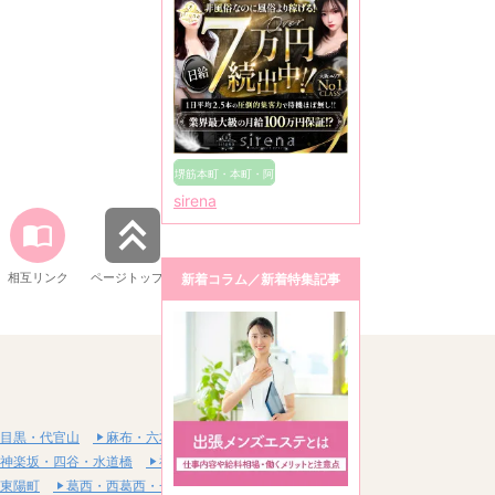
堺筋本町・本町・阿
sirena
波座
相互リンク
ページトップへ
新着コラム／新着特集記事
目黒・代官山
麻布・六本木・赤坂
神楽坂・四谷・水道橋
神田・秋葉原・浅草橋
東陽町
葛西・西葛西・一之江