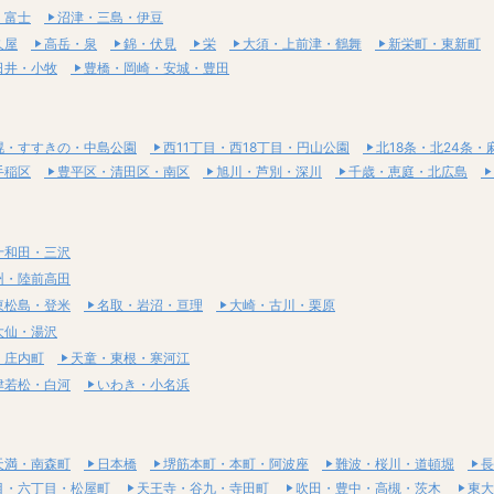
・富士
沼津・三島・伊豆
久屋
高岳・泉
錦・伏見
栄
大須・上前津・鶴舞
新栄町・東新町
日井・小牧
豊橋・岡崎・安城・豊田
幌・すすきの・中島公園
西11丁目・西18丁目・円山公園
北18条・北24条・
手稲区
豊平区・清田区・南区
旭川・芦別・深川
千歳・恵庭・北広島
十和田・三沢
州・陸前高田
東松島・登米
名取・岩沼・亘理
大崎・古川・栗原
大仙・湯沢
・庄内町
天童・東根・寒河江
津若松・白河
いわき・小名浜
天満・南森町
日本橋
堺筋本町・本町・阿波座
難波・桜川・道頓堀
長
目・六丁目・松屋町
天王寺・谷九・寺田町
吹田・豊中・高槻・茨木
東大