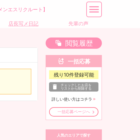
メンエスリクルート】
店長写メ日記
先輩の声
閲覧履歴
一括応募
残り
10
件登録可能
チェックしたお店を
リストから削除する
詳しい使い方はコチラ
一括応募ページへ
人気のエリアで探す