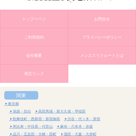
トップページ
お問合せ
ご利用規約
プライバシーポリシー
会社概要
メンエスリクルートとは
相互リンク
関東
東京都
池袋・目白
高田馬場・新大久保・早稲田
歌舞伎町・西新宿・新宿御苑
渋谷・代々木・原宿
恵比寿・中目黒・代官山
麻布・六本木・赤坂
品川・五反田・大崎・田町
蒲田・大森・大井町