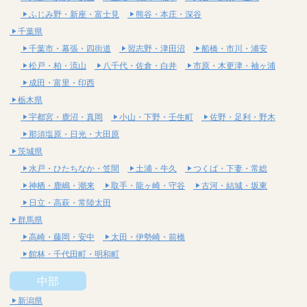
ふじみ野・新座・富士見
熊谷・本庄・深谷
千葉県
千葉市・幕張・四街道
習志野・津田沼
船橋・市川・浦安
松戸・柏・流山
八千代・佐倉・白井
市原・木更津・袖ヶ浦
成田・富里・印西
栃木県
宇都宮・鹿沼・真岡
小山・下野・壬生町
佐野・足利・野木
那須塩原・日光・大田原
茨城県
水戸・ひたちなか・笠間
土浦・牛久
つくば・下妻・常総
神栖・鹿嶋・潮来
取手・龍ヶ崎・守谷
古河・結城・坂東
日立・高萩・常陸太田
群馬県
高崎・藤岡・安中
太田・伊勢崎・前橋
館林・千代田町・明和町
中部
新潟県