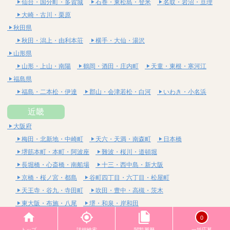
仙台・国分町・多賀城
石巻・東松島・登米
名取・岩沼・亘理
大崎・古川・栗原
秋田県
秋田・潟上・由利本荘
横手・大仙・湯沢
山形県
山形・上山・南陽
鶴岡・酒田・庄内町
天童・東根・寒河江
福島県
福島・二本松・伊達
郡山・会津若松・白河
いわき・小名浜
近畿
大阪府
梅田・北新地・中崎町
天六・天満・南森町
日本橋
堺筋本町・本町・阿波座
難波・桜川・道頓堀
長堀橋・心斎橋・南船場
十三・西中島・新大阪
京橋・桜ノ宮・都島
谷町四丁目・六丁目・松屋町
天王寺・谷九・寺田町
吹田・豊中・高槻・茨木
東大阪・布施・八尾
堺・和泉・岸和田
京都府
0
四条烏丸・河原町・祇園四条
烏丸御池・三条・京都市役所前
トップ
詳細検索
閲覧履歴
一括応募