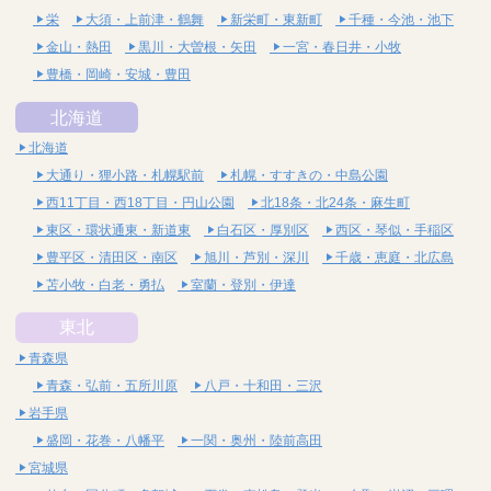
栄
大須・上前津・鶴舞
新栄町・東新町
千種・今池・池下
金山・熱田
黒川・大曽根・矢田
一宮・春日井・小牧
豊橋・岡崎・安城・豊田
北海道
北海道
大通り・狸小路・札幌駅前
札幌・すすきの・中島公園
西11丁目・西18丁目・円山公園
北18条・北24条・麻生町
東区・環状通東・新道東
白石区・厚別区
西区・琴似・手稲区
豊平区・清田区・南区
旭川・芦別・深川
千歳・恵庭・北広島
苫小牧・白老・勇払
室蘭・登別・伊達
東北
青森県
青森・弘前・五所川原
八戸・十和田・三沢
岩手県
盛岡・花巻・八幡平
一関・奥州・陸前高田
宮城県