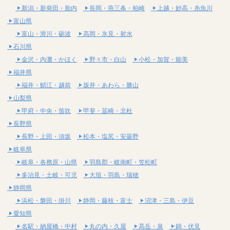
新潟・新発田・胎内
長岡・燕三条・柏崎
上越・妙高・糸魚川
富山県
富山・滑川・砺波
高岡・氷見・射水
石川県
金沢・内灘・かほく
野々市・白山
小松・加賀・能美
福井県
福井・鯖江・越前
坂井・あわら・勝山
山梨県
甲府・中央・笛吹
甲斐・韮崎・北杜
長野県
長野・上田・須坂
松本・塩尻・安曇野
岐阜県
岐阜・各務原・山県
羽島郡・岐南町・笠松町
多治見・土岐・可児
大垣・羽島・瑞穂
静岡県
浜松・磐田・掛川
静岡・藤枝・富士
沼津・三島・伊豆
愛知県
名駅・納屋橋・中村
丸の内・久屋
高岳・泉
錦・伏見