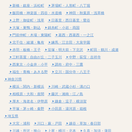
新橋・銀座・浜松町
茅場町・人形町・八丁堀
飯田橋・神楽坂・四谷・水道橋
神田・秋葉原・浅草橋
上野・御徒町・浅草
日暮里・西日暮里・鶯谷
大塚・巣鴨・駒込
錦糸町・小岩・両国
門前仲町・木場・東陽町
葛西・西葛西・一之江
北千住・綾瀬・亀有
練馬・江古田・大泉学園
赤羽・板橋・王子
笹塚・明大前・下北沢
町田・鶴川・成瀬
三軒茶屋・自由が丘・二子玉川
中野・荻窪・吉祥寺
西東京・小金井・小平
調布・府中・三鷹
福生・青梅・あきる野
立川・国分寺・八王子
神奈川県
横浜・関内・新横浜
川崎・武蔵小杉・溝の口
相模原・大和・座間
藤沢・湘南・江ノ島
厚木・海老名・伊勢原
鎌倉・逗子・横須賀
平塚・茅ヶ崎・秦野
小田原・湯河原・箱根
埼玉県
大宮・浦和
川口・蕨・戸田
越谷・草加・春日部
川越・所沢・狭山
上尾・桶川・北本
久喜・加須・蓮田