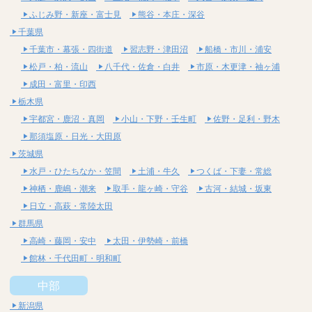
ふじみ野・新座・富士見
熊谷・本庄・深谷
千葉県
千葉市・幕張・四街道
習志野・津田沼
船橋・市川・浦安
松戸・柏・流山
八千代・佐倉・白井
市原・木更津・袖ヶ浦
成田・富里・印西
栃木県
宇都宮・鹿沼・真岡
小山・下野・壬生町
佐野・足利・野木
那須塩原・日光・大田原
茨城県
水戸・ひたちなか・笠間
土浦・牛久
つくば・下妻・常総
神栖・鹿嶋・潮来
取手・龍ヶ崎・守谷
古河・結城・坂東
日立・高萩・常陸太田
群馬県
高崎・藤岡・安中
太田・伊勢崎・前橋
館林・千代田町・明和町
中部
新潟県