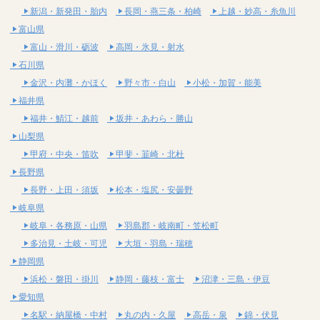
新潟・新発田・胎内
長岡・燕三条・柏崎
上越・妙高・糸魚川
富山県
富山・滑川・砺波
高岡・氷見・射水
石川県
金沢・内灘・かほく
野々市・白山
小松・加賀・能美
福井県
福井・鯖江・越前
坂井・あわら・勝山
山梨県
甲府・中央・笛吹
甲斐・韮崎・北杜
長野県
長野・上田・須坂
松本・塩尻・安曇野
岐阜県
岐阜・各務原・山県
羽島郡・岐南町・笠松町
多治見・土岐・可児
大垣・羽島・瑞穂
静岡県
浜松・磐田・掛川
静岡・藤枝・富士
沼津・三島・伊豆
愛知県
名駅・納屋橋・中村
丸の内・久屋
高岳・泉
錦・伏見