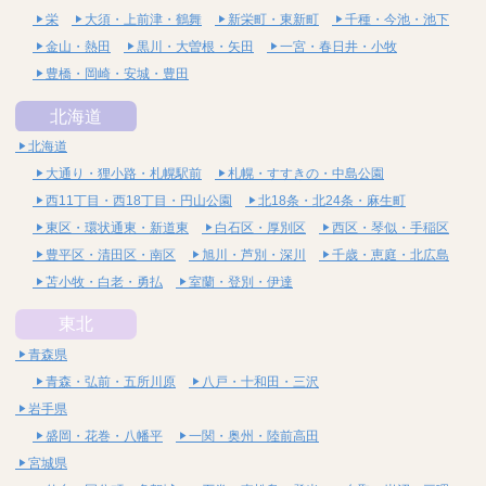
栄
大須・上前津・鶴舞
新栄町・東新町
千種・今池・池下
金山・熱田
黒川・大曽根・矢田
一宮・春日井・小牧
豊橋・岡崎・安城・豊田
北海道
北海道
大通り・狸小路・札幌駅前
札幌・すすきの・中島公園
西11丁目・西18丁目・円山公園
北18条・北24条・麻生町
東区・環状通東・新道東
白石区・厚別区
西区・琴似・手稲区
豊平区・清田区・南区
旭川・芦別・深川
千歳・恵庭・北広島
苫小牧・白老・勇払
室蘭・登別・伊達
東北
青森県
青森・弘前・五所川原
八戸・十和田・三沢
岩手県
盛岡・花巻・八幡平
一関・奥州・陸前高田
宮城県