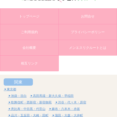
トップページ
お問合せ
ご利用規約
プライバシーポリシー
会社概要
メンエスリクルートとは
相互リンク
関東
東京都
池袋・目白
高田馬場・新大久保・早稲田
歌舞伎町・西新宿・新宿御苑
渋谷・代々木・原宿
恵比寿・中目黒・代官山
麻布・六本木・赤坂
品川・五反田・大崎・田町
蒲田・大森・大井町