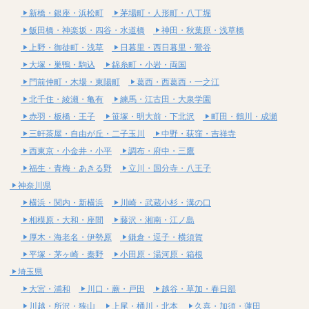
新橋・銀座・浜松町
茅場町・人形町・八丁堀
飯田橋・神楽坂・四谷・水道橋
神田・秋葉原・浅草橋
上野・御徒町・浅草
日暮里・西日暮里・鶯谷
大塚・巣鴨・駒込
錦糸町・小岩・両国
門前仲町・木場・東陽町
葛西・西葛西・一之江
北千住・綾瀬・亀有
練馬・江古田・大泉学園
赤羽・板橋・王子
笹塚・明大前・下北沢
町田・鶴川・成瀬
三軒茶屋・自由が丘・二子玉川
中野・荻窪・吉祥寺
西東京・小金井・小平
調布・府中・三鷹
福生・青梅・あきる野
立川・国分寺・八王子
神奈川県
横浜・関内・新横浜
川崎・武蔵小杉・溝の口
相模原・大和・座間
藤沢・湘南・江ノ島
厚木・海老名・伊勢原
鎌倉・逗子・横須賀
平塚・茅ヶ崎・秦野
小田原・湯河原・箱根
埼玉県
大宮・浦和
川口・蕨・戸田
越谷・草加・春日部
川越・所沢・狭山
上尾・桶川・北本
久喜・加須・蓮田