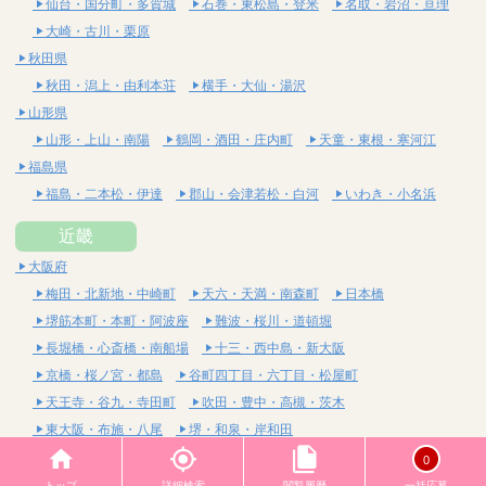
仙台・国分町・多賀城
石巻・東松島・登米
名取・岩沼・亘理
大崎・古川・栗原
秋田県
秋田・潟上・由利本荘
横手・大仙・湯沢
山形県
山形・上山・南陽
鶴岡・酒田・庄内町
天童・東根・寒河江
福島県
福島・二本松・伊達
郡山・会津若松・白河
いわき・小名浜
近畿
大阪府
梅田・北新地・中崎町
天六・天満・南森町
日本橋
堺筋本町・本町・阿波座
難波・桜川・道頓堀
長堀橋・心斎橋・南船場
十三・西中島・新大阪
京橋・桜ノ宮・都島
谷町四丁目・六丁目・松屋町
天王寺・谷九・寺田町
吹田・豊中・高槻・茨木
東大阪・布施・八尾
堺・和泉・岸和田
京都府
0
四条烏丸・河原町・祇園四条
烏丸御池・三条・京都市役所前
トップ
詳細検索
閲覧履歴
一括応募