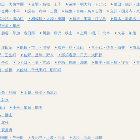
古田・大泉学園
赤羽・板橋・王子
笹塚・明大前・下北沢
町田・鶴川・成
小金井・小平
調布・府中・三鷹
福生・青梅・あきる野
立川・国分寺・八
蔵小杉・溝の口
相模原・大和・座間
藤沢・湘南・江ノ島
厚木・海老名・
湯河原・箱根
越谷・草加・春日部
川越・所沢・狭山
上尾・桶川・北本
久喜・加須・
・津田沼
船橋・市川・浦安
松戸・柏・流山
八千代・佐倉・白井
市原
野・壬生町
佐野・足利・野木
那須塩原・日光・大田原
・牛久
つくば・下妻・常総
神栖・鹿嶋・潮来
取手・龍ヶ崎・守谷
古
崎・前橋
館林・千代田町・明和町
三条・柏崎
上越・妙高・糸魚川
・射水
白山
小松・加賀・能美
ら・勝山
・北杜
・安曇野
岐南町・笠松町
多治見・土岐・可児
大垣・羽島・瑞穂