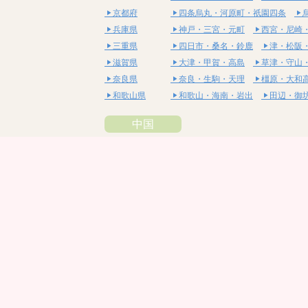
京都府
四条烏丸・河原町・祇園四条
兵庫県
神戸・三宮・元町
西宮・尼崎
三重県
四日市・桑名・鈴鹿
津・松阪
滋賀県
大津・甲賀・高島
草津・守山
奈良県
奈良・生駒・天理
橿原・大和
和歌山県
和歌山・海南・岩出
田辺・御
中国
鳥取県
米子・皆生・境港
鳥取・倉吉
島根県
松江・安来
出雲・雲南・大田
岡山県
岡山・備前・瀬戸内
倉敷・総
広島県
広島市・流川・薬研堀
福山・
山口県
山口・宇部・防府
周南・下松
四国
徳島県
阿南・那賀・美波
徳島・鳴門
香川県
高松・坂出・さぬき
丸亀・善
愛媛県
松山市・大街道・道後
新居浜