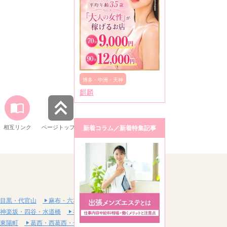
博多・中洲・天神
麒麟
相互リンク
ページトップへ
新着コラム／新着特集記事
目黒・代官山
麻布・六本木・赤坂
神楽坂・四谷・水道橋
神田・秋葉原・浅草橋
東陽町
葛西・西葛西・一之江