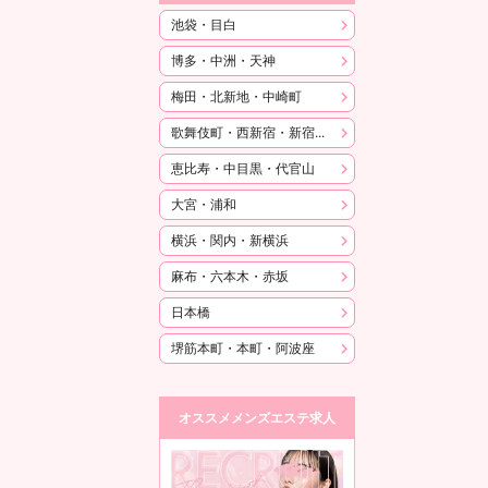
池袋・目白
博多・中洲・天神
梅田・北新地・中崎町
歌舞伎町・西新宿・新宿御苑
恵比寿・中目黒・代官山
大宮・浦和
横浜・関内・新横浜
麻布・六本木・赤坂
日本橋
堺筋本町・本町・阿波座
オススメメンズエステ求人