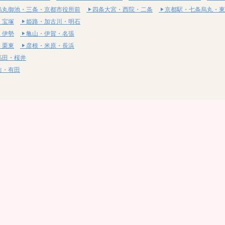
烏丸御池・三条・京都市役所前
四条大宮・西院・二条
京都駅・七条烏丸・東
・宝塚
姫路・加古川・明石
・伊勢
亀山・伊賀・名張
・栗東
彦根・米原・長浜
高田・桜井
坊・有田
・湯梨浜
社・浅口
尾道・三原
呉・東広島・竹原
・岩国
下関・長門・美祢
・小松島
通寺・観音寺
・西条・四国中央
今治・東温・伊予