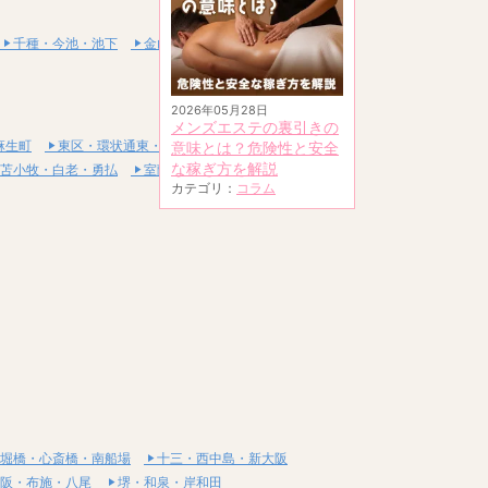
千種・今池・池下
金山・熱田
2026年05月28日
メンズエステの裏引きの
麻生町
東区・環状通東・新道東
意味とは？危険性と安全
な稼ぎ方を解説
苫小牧・白老・勇払
室蘭・登別・伊達
カテゴリ：
コラム
堀橋・心斎橋・南船場
十三・西中島・新大阪
阪・布施・八尾
堺・和泉・岸和田