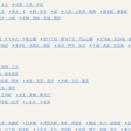
・富士
沼津・三島・伊豆
久屋
高岳・泉
錦・伏見
栄
大須・上前津・鶴舞
新栄町・東新町
日井・小牧
豊橋・岡崎・安城・豊田
幌・すすきの・中島公園
西11丁目・西18丁目・円山公園
北18条・北24条・
手稲区
豊平区・清田区・南区
旭川・芦別・深川
千歳・恵庭・北広島
十和田・三沢
州・陸前高田
東松島・登米
名取・岩沼・亘理
大崎・古川・栗原
大仙・湯沢
・庄内町
天童・東根・寒河江
津若松・白河
いわき・小名浜
天満・南森町
日本橋
堺筋本町・本町・阿波座
難波・桜川・道頓堀
長
目・六丁目・松屋町
天王寺・谷九・寺田町
吹田・豊中・高槻・茨木
東大