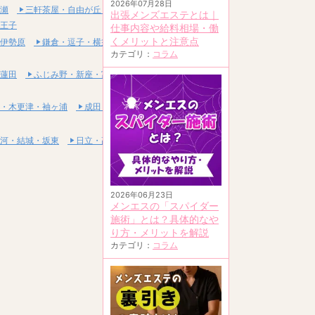
2026年07月28日
瀬
三軒茶屋・自由が丘・二子玉川
出張メンズエステとは｜
王子
仕事内容や給料相場・働
くメリットと注意点
伊勢原
鎌倉・逗子・横須賀
カテゴリ：
コラム
蓮田
ふじみ野・新座・富士見
・木更津・袖ヶ浦
成田・富里・印西
河・結城・坂東
日立・高萩・常陸太田
2026年06月23日
メンエスの「スパイダー
施術」とは？具体的なや
り方・メリットを解説
カテゴリ：
コラム