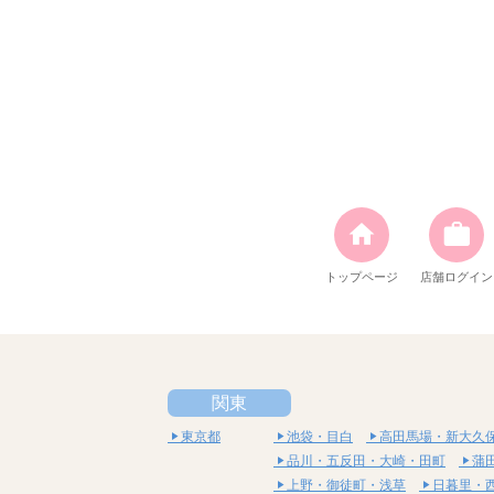
トップページ
店舗ログイン
関東
東京都
池袋・目白
高田馬場・新大久
品川・五反田・大崎・田町
蒲
上野・御徒町・浅草
日暮里・