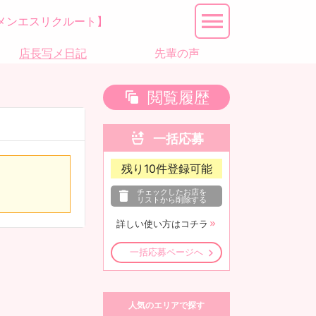
メンエスリクルート】
店長写メ日記
先輩の声
閲覧履歴
一括応募
残り
10
件登録可能
チェックしたお店を
リストから削除する
詳しい使い方はコチラ
一括応募ページへ
人気のエリアで探す