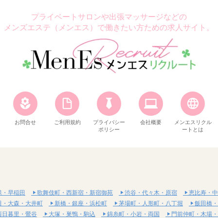
プライベートサロンや出張マッサージなどの
メンズエステ（メンエス）で働きたい方ための求人サイト。
お問合せ
ご利用規約
プライバシー
会社概要
メンエスリクル
ポリシー
ートとは
保・早稲田
歌舞伎町・西新宿・新宿御苑
渋谷・代々木・原宿
恵比寿・中
田・大森・大井町
新橋・銀座・浜松町
茅場町・人形町・八丁堀
飯田橋・
西日暮里・鶯谷
大塚・巣鴨・駒込
錦糸町・小岩・両国
門前仲町・木場・