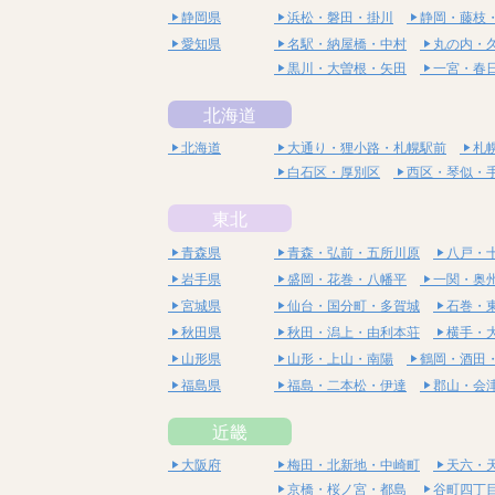
静岡県
浜松・磐田・掛川
静岡・藤枝
愛知県
名駅・納屋橋・中村
丸の内・
黒川・大曽根・矢田
一宮・春
北海道
北海道
大通り・狸小路・札幌駅前
札
白石区・厚別区
西区・琴似・
東北
青森県
青森・弘前・五所川原
八戸・
岩手県
盛岡・花巻・八幡平
一関・奥
宮城県
仙台・国分町・多賀城
石巻・
秋田県
秋田・潟上・由利本荘
横手・
山形県
山形・上山・南陽
鶴岡・酒田
福島県
福島・二本松・伊達
郡山・会
近畿
大阪府
梅田・北新地・中崎町
天六・
京橋・桜ノ宮・都島
谷町四丁