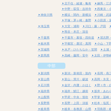
北千住・綾瀬・亀有
練馬・江
中野・荻窪・吉祥寺
西東京・
神奈川県
横浜・関内・新横浜
川崎・武
平塚・茅ヶ崎・秦野
小田原・
埼玉県
大宮・浦和
川口・蕨・戸田
熊谷・本庄・深谷
千葉県
千葉市・幕張・四街道
習志野
栃木県
宇都宮・鹿沼・真岡
小山・下
茨城県
水戸・ひたちなか・笠間
土浦
群馬県
高崎・藤岡・安中
太田・伊勢
中部
新潟県
新潟・新発田・胎内
長岡・燕
富山県
富山・滑川・砺波
高岡・氷見
石川県
金沢・内灘・かほく
野々市・
福井県
福井・鯖江・越前
坂井・あわ
山梨県
甲府・中央・笛吹
甲斐・韮崎
長野県
長野・上田・須坂
松本・塩尻
岐阜県
岐阜・各務原・山県
羽島郡・