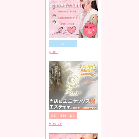
栄
pour
佐賀・小城・多久
Revive