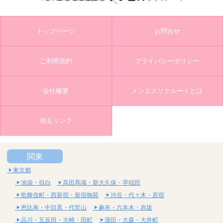
トップページ
お問合せ
ご利用規約
プライバシーポリシー
会社概要
メンエスリクルートとは
相互リンク
関東
東京都
池袋・目白
高田馬場・新大久保・早稲田
歌舞伎町・西新宿・新宿御苑
渋谷・代々木・原宿
恵比寿・中目黒・代官山
麻布・六本木・赤坂
品川・五反田・大崎・田町
蒲田・大森・大井町