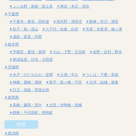
ふじみ野・新座・富士見
熊谷・本庄・深谷
千葉県
千葉市・幕張・四街道
習志野・津田沼
船橋・市川・浦安
松戸・柏・流山
八千代・佐倉・白井
市原・木更津・袖ヶ浦
成田・富里・印西
栃木県
宇都宮・鹿沼・真岡
小山・下野・壬生町
佐野・足利・野木
那須塩原・日光・大田原
茨城県
水戸・ひたちなか・笠間
土浦・牛久
つくば・下妻・常総
神栖・鹿嶋・潮来
取手・龍ヶ崎・守谷
古河・結城・坂東
日立・高萩・常陸太田
群馬県
高崎・藤岡・安中
太田・伊勢崎・前橋
館林・千代田町・明和町
中部
新潟県