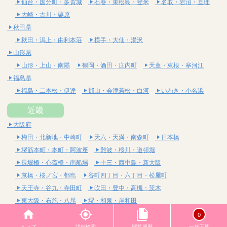
仙台・国分町・多賀城
石巻・東松島・登米
名取・岩沼・亘理
大崎・古川・栗原
秋田県
秋田・潟上・由利本荘
横手・大仙・湯沢
山形県
山形・上山・南陽
鶴岡・酒田・庄内町
天童・東根・寒河江
福島県
福島・二本松・伊達
郡山・会津若松・白河
いわき・小名浜
近畿
大阪府
梅田・北新地・中崎町
天六・天満・南森町
日本橋
堺筋本町・本町・阿波座
難波・桜川・道頓堀
長堀橋・心斎橋・南船場
十三・西中島・新大阪
京橋・桜ノ宮・都島
谷町四丁目・六丁目・松屋町
天王寺・谷九・寺田町
吹田・豊中・高槻・茨木
東大阪・布施・八尾
堺・和泉・岸和田
京都府
0
四条烏丸・河原町・祇園四条
烏丸御池・三条・京都市役所前
トップ
詳細検索
閲覧履歴
一括応募