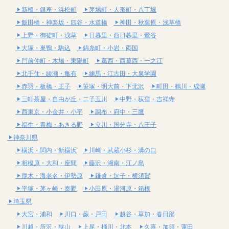
新橋・銀座・浜松町
茅場町・人形町・八丁堀
飯田橋・神楽坂・四谷・水道橋
神田・秋葉原・浅草橋
上野・御徒町・浅草
日暮里・西日暮里・鶯谷
大塚・巣鴨・駒込
錦糸町・小岩・両国
門前仲町・木場・東陽町
葛西・西葛西・一之江
北千住・綾瀬・亀有
練馬・江古田・大泉学園
赤羽・板橋・王子
笹塚・明大前・下北沢
町田・鶴川・成瀬
三軒茶屋・自由が丘・二子玉川
中野・荻窪・吉祥寺
西東京・小金井・小平
調布・府中・三鷹
福生・青梅・あきる野
立川・国分寺・八王子
神奈川県
横浜・関内・新横浜
川崎・武蔵小杉・溝の口
相模原・大和・座間
藤沢・湘南・江ノ島
厚木・海老名・伊勢原
鎌倉・逗子・横須賀
平塚・茅ヶ崎・秦野
小田原・湯河原・箱根
埼玉県
大宮・浦和
川口・蕨・戸田
越谷・草加・春日部
川越・所沢・狭山
上尾・桶川・北本
久喜・加須・蓮田