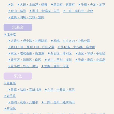
栄
大須・上前津・鶴舞
新栄町・東新町
千種・今池・池下
金山・熱田
黒川・大曽根・矢田
一宮・春日井・小牧
豊橋・岡崎・安城・豊田
北海道
北海道
大通り・狸小路・札幌駅前
札幌・すすきの・中島公園
西11丁目・西18丁目・円山公園
北18条・北24条・麻生町
東区・環状通東・新道東
白石区・厚別区
西区・琴似・手稲区
豊平区・清田区・南区
旭川・芦別・深川
千歳・恵庭・北広島
苫小牧・白老・勇払
室蘭・登別・伊達
東北
青森県
青森・弘前・五所川原
八戸・十和田・三沢
岩手県
盛岡・花巻・八幡平
一関・奥州・陸前高田
宮城県