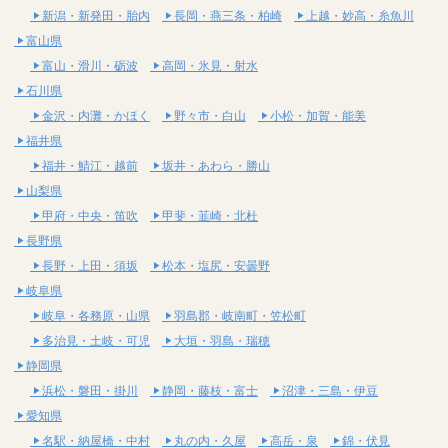
新潟・新発田・胎内
長岡・燕三条・柏崎
上越・妙高・糸魚川
富山県
富山・滑川・砺波
高岡・氷見・射水
石川県
金沢・内灘・かほく
野々市・白山
小松・加賀・能美
福井県
福井・鯖江・越前
坂井・あわら・勝山
山梨県
甲府・中央・笛吹
甲斐・韮崎・北杜
長野県
長野・上田・須坂
松本・塩尻・安曇野
岐阜県
岐阜・各務原・山県
羽島郡・岐南町・笠松町
多治見・土岐・可児
大垣・羽島・瑞穂
静岡県
浜松・磐田・掛川
静岡・藤枝・富士
沼津・三島・伊豆
愛知県
名駅・納屋橋・中村
丸の内・久屋
高岳・泉
錦・伏見