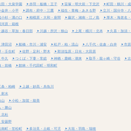
古田・大泉学園
赤羽・板橋・王子
笹塚・明大前・下北沢
町田・鶴川・成
小金井・小平
調布・府中・三鷹
福生・青梅・あきる野
立川・国分寺・八
蔵小杉・溝の口
相模原・大和・座間
藤沢・湘南・江ノ島
厚木・海老名・
湯河原・箱根
越谷・草加・春日部
川越・所沢・狭山
上尾・桶川・北本
久喜・加須・
・津田沼
船橋・市川・浦安
松戸・柏・流山
八千代・佐倉・白井
市原
野・壬生町
佐野・足利・野木
那須塩原・日光・大田原
・牛久
つくば・下妻・常総
神栖・鹿嶋・潮来
取手・龍ヶ崎・守谷
古
崎・前橋
館林・千代田町・明和町
三条・柏崎
上越・妙高・糸魚川
・射水
白山
小松・加賀・能美
ら・勝山
・北杜
・安曇野
岐南町・笠松町
多治見・土岐・可児
大垣・羽島・瑞穂