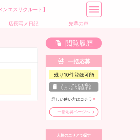
メンエスリクルート】
店長写メ日記
先輩の声
閲覧履歴
一括応募
残り
10
件登録可能
チェックしたお店を
リストから削除する
詳しい使い方はコチラ
一括応募ページへ
人気のエリアで探す