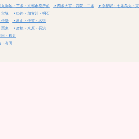
烏丸御池・三条・京都市役所前
四条大宮・西院・二条
京都駅・七条烏丸・東
・宝塚
姫路・加古川・明石
・伊勢
亀山・伊賀・名張
・栗東
彦根・米原・長浜
高田・桜井
坊・有田
・湯梨浜
社・浅口
尾道・三原
呉・東広島・竹原
・岩国
下関・長門・美祢
・小松島
通寺・観音寺
・西条・四国中央
今治・東温・伊予