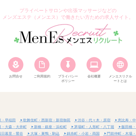
プライベートサロンや出張マッサージなどの
メンズエステ（メンエス）で働きたい方ための求人サイト。
お問合せ
ご利用規約
プライバシー
会社概要
メンエスリクル
ポリシー
ートとは
保・早稲田
歌舞伎町・西新宿・新宿御苑
渋谷・代々木・原宿
恵比寿・中
田・大森・大井町
新橋・銀座・浜松町
茅場町・人形町・八丁堀
飯田橋・
西日暮里・鶯谷
大塚・巣鴨・駒込
錦糸町・小岩・両国
門前仲町・木場・