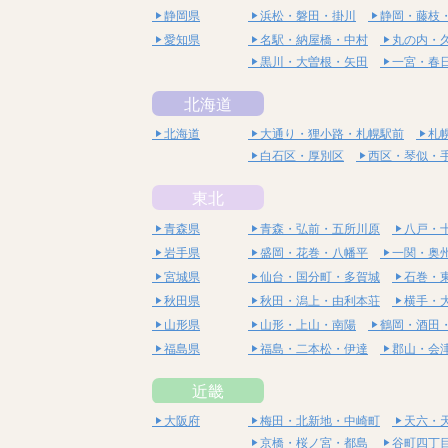
静岡県
浜松・磐田・掛川
静岡・藤枝
愛知県
名駅・納屋橋・中村
丸の内・
黒川・大曽根・矢田
一宮・春
北海道
北海道
大通り・狸小路・札幌駅前
札
白石区・厚別区
西区・琴似・
東北
青森県
青森・弘前・五所川原
八戸・
岩手県
盛岡・花巻・八幡平
一関・奥
宮城県
仙台・国分町・多賀城
石巻・
秋田県
秋田・潟上・由利本荘
横手・
山形県
山形・上山・南陽
鶴岡・酒田
福島県
福島・二本松・伊達
郡山・会
近畿
大阪府
梅田・北新地・中崎町
天六・
京橋・桜ノ宮・都島
谷町四丁