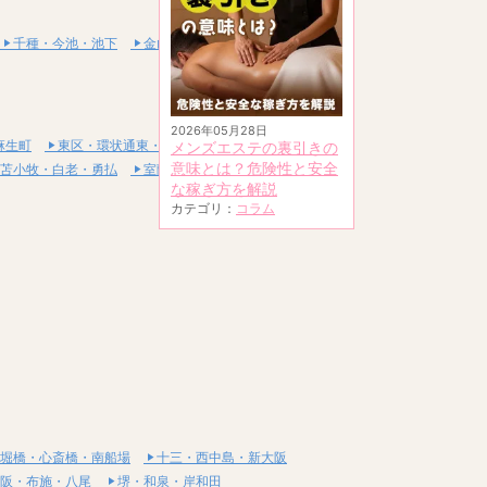
千種・今池・池下
金山・熱田
2026年05月28日
麻生町
東区・環状通東・新道東
メンズエステの裏引きの
意味とは？危険性と安全
苫小牧・白老・勇払
室蘭・登別・伊達
な稼ぎ方を解説
カテゴリ：
コラム
堀橋・心斎橋・南船場
十三・西中島・新大阪
阪・布施・八尾
堺・和泉・岸和田