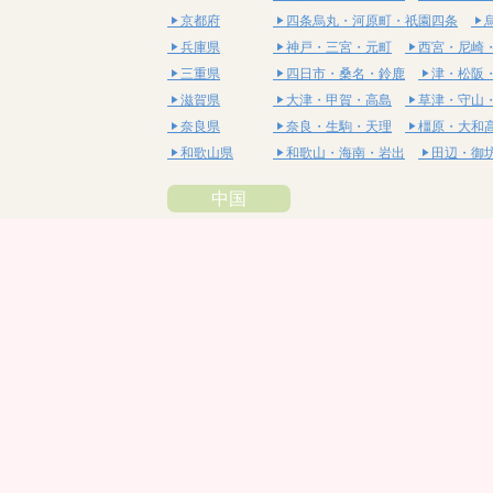
京都府
四条烏丸・河原町・祇園四条
兵庫県
神戸・三宮・元町
西宮・尼崎
三重県
四日市・桑名・鈴鹿
津・松阪
滋賀県
大津・甲賀・高島
草津・守山
奈良県
奈良・生駒・天理
橿原・大和
和歌山県
和歌山・海南・岩出
田辺・御
中国
鳥取県
米子・皆生・境港
鳥取・倉吉
島根県
松江・安来
出雲・雲南・大田
岡山県
岡山・備前・瀬戸内
倉敷・総
広島県
広島市・流川・薬研堀
福山・
山口県
山口・宇部・防府
周南・下松
四国
徳島県
阿南・那賀・美波
徳島・鳴門
香川県
高松・坂出・さぬき
丸亀・善
愛媛県
松山市・大街道・道後
新居浜