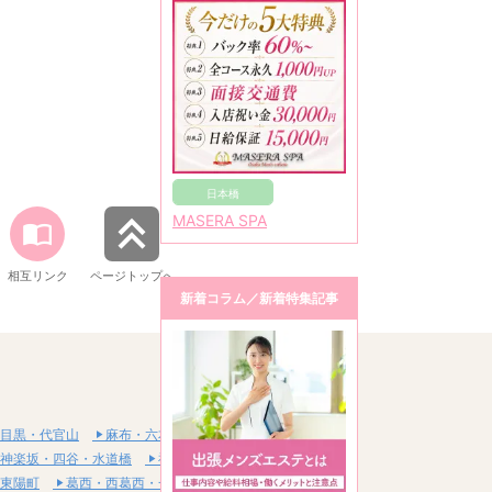
日本橋
MASERA SPA
相互リンク
ページトップへ
新着コラム／新着特集記事
目黒・代官山
麻布・六本木・赤坂
神楽坂・四谷・水道橋
神田・秋葉原・浅草橋
東陽町
葛西・西葛西・一之江