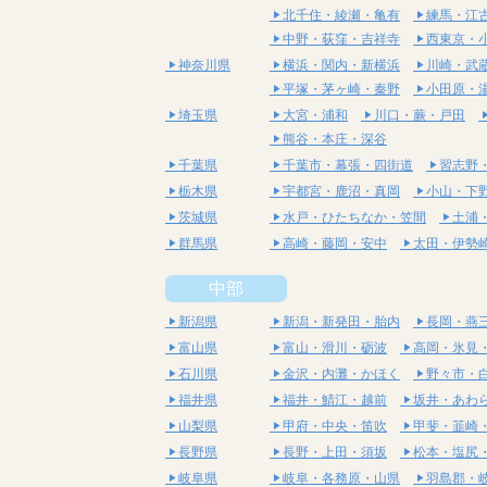
北千住・綾瀬・亀有
練馬・江
中野・荻窪・吉祥寺
西東京・
神奈川県
横浜・関内・新横浜
川崎・武
平塚・茅ヶ崎・秦野
小田原・
埼玉県
大宮・浦和
川口・蕨・戸田
熊谷・本庄・深谷
千葉県
千葉市・幕張・四街道
習志野
栃木県
宇都宮・鹿沼・真岡
小山・下
茨城県
水戸・ひたちなか・笠間
土浦
群馬県
高崎・藤岡・安中
太田・伊勢
中部
新潟県
新潟・新発田・胎内
長岡・燕
富山県
富山・滑川・砺波
高岡・氷見
石川県
金沢・内灘・かほく
野々市・
福井県
福井・鯖江・越前
坂井・あわ
山梨県
甲府・中央・笛吹
甲斐・韮崎
長野県
長野・上田・須坂
松本・塩尻
岐阜県
岐阜・各務原・山県
羽島郡・