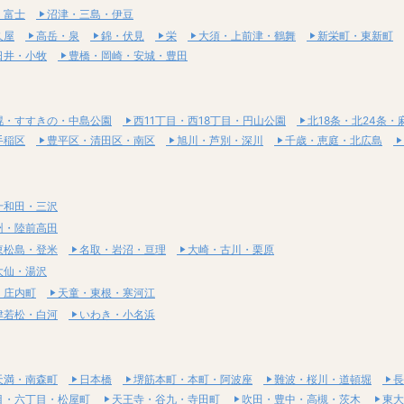
・富士
沼津・三島・伊豆
久屋
高岳・泉
錦・伏見
栄
大須・上前津・鶴舞
新栄町・東新町
日井・小牧
豊橋・岡崎・安城・豊田
幌・すすきの・中島公園
西11丁目・西18丁目・円山公園
北18条・北24条・
手稲区
豊平区・清田区・南区
旭川・芦別・深川
千歳・恵庭・北広島
十和田・三沢
州・陸前高田
東松島・登米
名取・岩沼・亘理
大崎・古川・栗原
大仙・湯沢
・庄内町
天童・東根・寒河江
津若松・白河
いわき・小名浜
天満・南森町
日本橋
堺筋本町・本町・阿波座
難波・桜川・道頓堀
長
目・六丁目・松屋町
天王寺・谷九・寺田町
吹田・豊中・高槻・茨木
東大