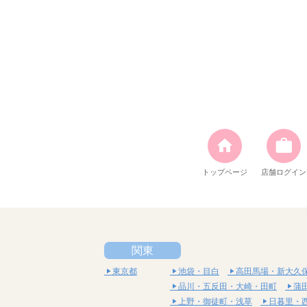
トップページ
店舗ログイン
関東
東京都
池袋・目白
高田馬場・新大久
品川・五反田・大崎・田町
蒲
上野・御徒町・浅草
日暮里・