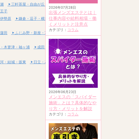
瀬
三軒茶屋・自由が丘・二子玉川
2026年07月28日
王子
出張メンズエステとは｜
仕事内容や給料相場・働
伊勢原
鎌倉・逗子・横須賀
くメリットと注意点
カテゴリ：
コラム
蓮田
ふじみ野・新座・富士見
・木更津・袖ヶ浦
成田・富里・印西
河・結城・坂東
日立・高萩・常陸太田
2026年06月23日
メンエスの「スパイダー
施術」とは？具体的なや
り方・メリットを解説
カテゴリ：
コラム