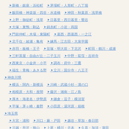
新橋・銀座・浜松町
茅場町・人形町・八丁堀
飯田橋・神楽坂・四谷・水道橋
神田・秋葉原・浅草橋
上野・御徒町・浅草
日暮里・西日暮里・鶯谷
大塚・巣鴨・駒込
錦糸町・小岩・両国
門前仲町・木場・東陽町
葛西・西葛西・一之江
北千住・綾瀬・亀有
練馬・江古田・大泉学園
赤羽・板橋・王子
笹塚・明大前・下北沢
町田・鶴川・成瀬
三軒茶屋・自由が丘・二子玉川
中野・荻窪・吉祥寺
西東京・小金井・小平
調布・府中・三鷹
福生・青梅・あきる野
立川・国分寺・八王子
神奈川県
横浜・関内・新横浜
川崎・武蔵小杉・溝の口
相模原・大和・座間
藤沢・湘南・江ノ島
厚木・海老名・伊勢原
鎌倉・逗子・横須賀
平塚・茅ヶ崎・秦野
小田原・湯河原・箱根
埼玉県
大宮・浦和
川口・蕨・戸田
越谷・草加・春日部
川越・所沢・狭山
上尾・桶川・北本
久喜・加須・蓮田