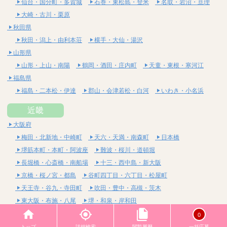
仙台・国分町・多賀城
石巻・東松島・登米
名取・岩沼・亘理
大崎・古川・栗原
秋田県
秋田・潟上・由利本荘
横手・大仙・湯沢
山形県
山形・上山・南陽
鶴岡・酒田・庄内町
天童・東根・寒河江
福島県
福島・二本松・伊達
郡山・会津若松・白河
いわき・小名浜
近畿
大阪府
梅田・北新地・中崎町
天六・天満・南森町
日本橋
堺筋本町・本町・阿波座
難波・桜川・道頓堀
長堀橋・心斎橋・南船場
十三・西中島・新大阪
京橋・桜ノ宮・都島
谷町四丁目・六丁目・松屋町
天王寺・谷九・寺田町
吹田・豊中・高槻・茨木
東大阪・布施・八尾
堺・和泉・岸和田
京都府
0
四条烏丸・河原町・祇園四条
烏丸御池・三条・京都市役所前
トップ
詳細検索
閲覧履歴
一括応募