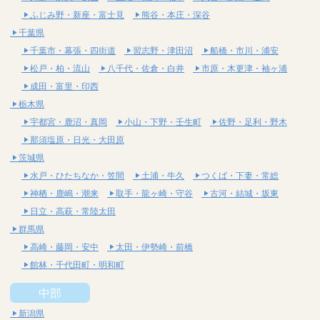
ふじみ野・新座・富士見
熊谷・本庄・深谷
千葉県
千葉市・幕張・四街道
習志野・津田沼
船橋・市川・浦安
松戸・柏・流山
八千代・佐倉・白井
市原・木更津・袖ヶ浦
成田・富里・印西
栃木県
宇都宮・鹿沼・真岡
小山・下野・壬生町
佐野・足利・野木
那須塩原・日光・大田原
茨城県
水戸・ひたちなか・笠間
土浦・牛久
つくば・下妻・常総
神栖・鹿嶋・潮来
取手・龍ヶ崎・守谷
古河・結城・坂東
日立・高萩・常陸太田
群馬県
高崎・藤岡・安中
太田・伊勢崎・前橋
館林・千代田町・明和町
中部
新潟県