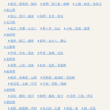
新潟・新発田・胎内
長岡・燕三条・柏崎
上越・妙高・糸魚川
富山県
富山・滑川・砺波
高岡・氷見・射水
石川県
金沢・内灘・かほく
野々市・白山
小松・加賀・能美
福井県
福井・鯖江・越前
坂井・あわら・勝山
山梨県
甲府・中央・笛吹
甲斐・韮崎・北杜
長野県
長野・上田・須坂
松本・塩尻・安曇野
岐阜県
岐阜・各務原・山県
羽島郡・岐南町・笠松町
多治見・土岐・可児
大垣・羽島・瑞穂
静岡県
浜松・磐田・掛川
静岡・藤枝・富士
沼津・三島・伊豆
愛知県
名駅・納屋橋・中村
丸の内・久屋
高岳・泉
錦・伏見