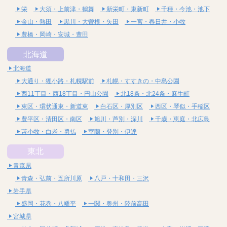
栄
大須・上前津・鶴舞
新栄町・東新町
千種・今池・池下
金山・熱田
黒川・大曽根・矢田
一宮・春日井・小牧
豊橋・岡崎・安城・豊田
北海道
北海道
大通り・狸小路・札幌駅前
札幌・すすきの・中島公園
西11丁目・西18丁目・円山公園
北18条・北24条・麻生町
東区・環状通東・新道東
白石区・厚別区
西区・琴似・手稲区
豊平区・清田区・南区
旭川・芦別・深川
千歳・恵庭・北広島
苫小牧・白老・勇払
室蘭・登別・伊達
東北
青森県
青森・弘前・五所川原
八戸・十和田・三沢
岩手県
盛岡・花巻・八幡平
一関・奥州・陸前高田
宮城県