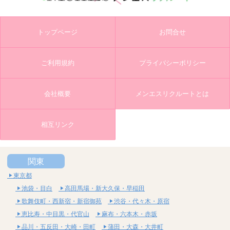
トップページ
お問合せ
ご利用規約
プライバシーポリシー
会社概要
メンエスリクルートとは
相互リンク
関東
東京都
池袋・目白
高田馬場・新大久保・早稲田
歌舞伎町・西新宿・新宿御苑
渋谷・代々木・原宿
恵比寿・中目黒・代官山
麻布・六本木・赤坂
品川・五反田・大崎・田町
蒲田・大森・大井町