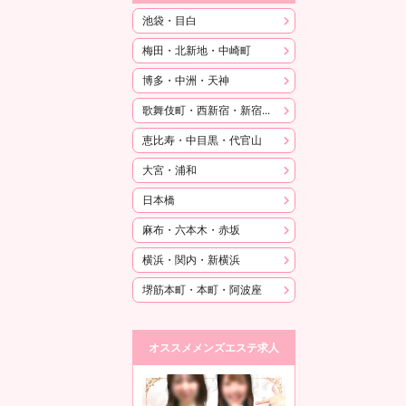
池袋・目白
梅田・北新地・中崎町
博多・中洲・天神
歌舞伎町・西新宿・新宿御苑
恵比寿・中目黒・代官山
大宮・浦和
日本橋
麻布・六本木・赤坂
横浜・関内・新横浜
堺筋本町・本町・阿波座
オススメメンズエステ求人