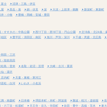
・富士
沼津・三島・伊豆
久屋
高岳・泉
錦・伏見
栄
大須・上前津・鶴舞
新栄町・東新町
日井・小牧
豊橋・岡崎・安城・豊田
幌・すすきの・中島公園
西11丁目・西18丁目・円山公園
北18条・北24条・
手稲区
豊平区・清田区・南区
旭川・芦別・深川
千歳・恵庭・北広島
十和田・三沢
州・陸前高田
東松島・登米
名取・岩沼・亘理
大崎・古川・栗原
大仙・湯沢
・庄内町
天童・東根・寒河江
津若松・白河
いわき・小名浜
天満・南森町
日本橋
堺筋本町・本町・阿波座
難波・桜川・道頓堀
長
目・六丁目・松屋町
天王寺・谷九・寺田町
吹田・豊中・高槻・茨木
東大