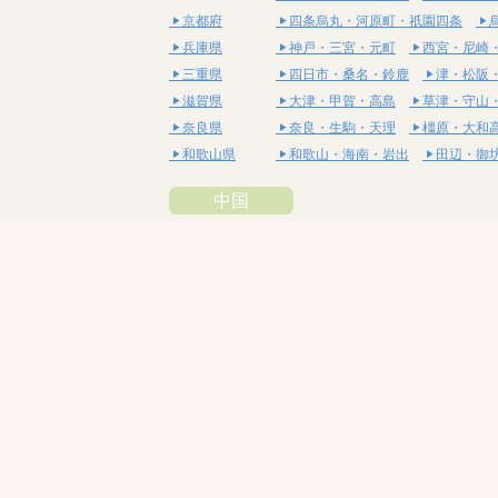
京都府
四条烏丸・河原町・祇園四条
兵庫県
神戸・三宮・元町
西宮・尼崎
三重県
四日市・桑名・鈴鹿
津・松阪
滋賀県
大津・甲賀・高島
草津・守山
奈良県
奈良・生駒・天理
橿原・大和
和歌山県
和歌山・海南・岩出
田辺・御
中国
鳥取県
米子・皆生・境港
鳥取・倉吉
島根県
松江・安来
出雲・雲南・大田
岡山県
岡山・備前・瀬戸内
倉敷・総
広島県
広島市・流川・薬研堀
福山・
山口県
山口・宇部・防府
周南・下松
四国
徳島県
阿南・那賀・美波
徳島・鳴門
香川県
高松・坂出・さぬき
丸亀・善
愛媛県
松山市・大街道・道後
新居浜