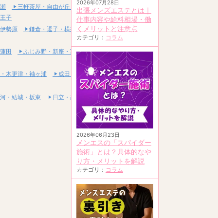
2026年07月28日
瀬
三軒茶屋・自由が丘・二子玉川
出張メンズエステとは｜
王子
仕事内容や給料相場・働
くメリットと注意点
伊勢原
鎌倉・逗子・横須賀
カテゴリ：
コラム
蓮田
ふじみ野・新座・富士見
・木更津・袖ヶ浦
成田・富里・印西
河・結城・坂東
日立・高萩・常陸太田
2026年06月23日
メンエスの「スパイダー
施術」とは？具体的なや
り方・メリットを解説
カテゴリ：
コラム