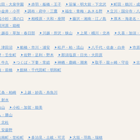
古田・大泉学園
赤羽・板橋・王子
笹塚・明大前・下北沢
町田・鶴川・成
小金井・小平
調布・府中・三鷹
福生・青梅・あきる野
立川・国分寺・八
蔵小杉・溝の口
相模原・大和・座間
藤沢・湘南・江ノ島
厚木・海老名・
湯河原・箱根
越谷・草加・春日部
川越・所沢・狭山
上尾・桶川・北本
久喜・加須・
・津田沼
船橋・市川・浦安
松戸・柏・流山
八千代・佐倉・白井
市原
野・壬生町
佐野・足利・野木
那須塩原・日光・大田原
・牛久
つくば・下妻・常総
神栖・鹿嶋・潮来
取手・龍ヶ崎・守谷
古
崎・前橋
館林・千代田町・明和町
三条・柏崎
上越・妙高・糸魚川
・射水
白山
小松・加賀・能美
ら・勝山
・北杜
・安曇野
岐南町・笠松町
多治見・土岐・可児
大垣・羽島・瑞穂