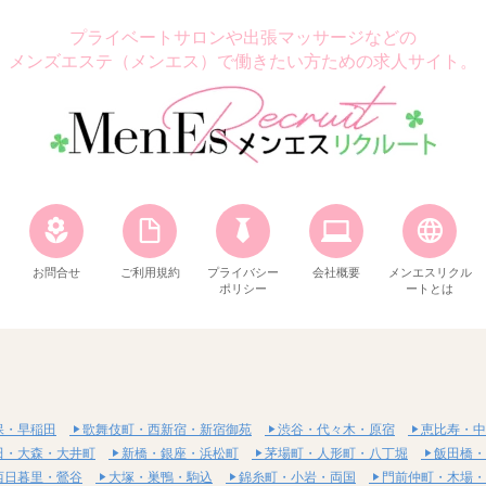
プライベートサロンや出張マッサージなどの
メンズエステ（メンエス）で働きたい方ための求人サイト。
お問合せ
ご利用規約
プライバシー
会社概要
メンエスリクル
ポリシー
ートとは
保・早稲田
歌舞伎町・西新宿・新宿御苑
渋谷・代々木・原宿
恵比寿・中
田・大森・大井町
新橋・銀座・浜松町
茅場町・人形町・八丁堀
飯田橋・
西日暮里・鶯谷
大塚・巣鴨・駒込
錦糸町・小岩・両国
門前仲町・木場・