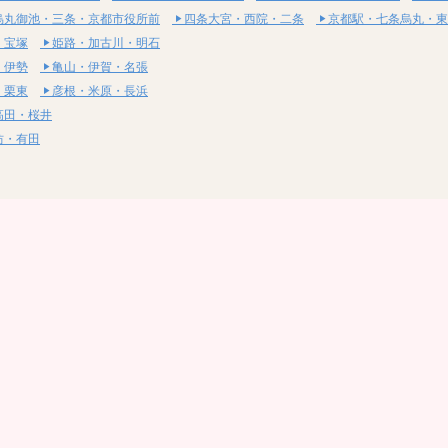
烏丸御池・三条・京都市役所前
四条大宮・西院・二条
京都駅・七条烏丸・東
・宝塚
姫路・加古川・明石
・伊勢
亀山・伊賀・名張
・栗東
彦根・米原・長浜
高田・桜井
坊・有田
・湯梨浜
社・浅口
尾道・三原
呉・東広島・竹原
・岩国
下関・長門・美祢
・小松島
通寺・観音寺
・西条・四国中央
今治・東温・伊予