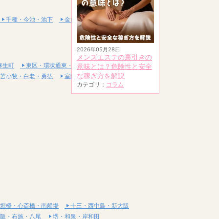
千種・今池・池下
金山・熱田
2026年05月28日
メンズエステの裏引きの
麻生町
東区・環状通東・新道東
意味とは？危険性と安全
な稼ぎ方を解説
苫小牧・白老・勇払
室蘭・登別・伊達
カテゴリ：
コラム
堀橋・心斎橋・南船場
十三・西中島・新大阪
阪・布施・八尾
堺・和泉・岸和田