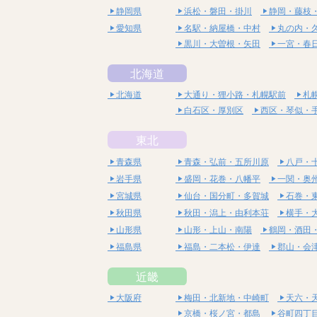
静岡県
浜松・磐田・掛川
静岡・藤枝
愛知県
名駅・納屋橋・中村
丸の内・
黒川・大曽根・矢田
一宮・春
北海道
北海道
大通り・狸小路・札幌駅前
札
白石区・厚別区
西区・琴似・
東北
青森県
青森・弘前・五所川原
八戸・
岩手県
盛岡・花巻・八幡平
一関・奥
宮城県
仙台・国分町・多賀城
石巻・
秋田県
秋田・潟上・由利本荘
横手・
山形県
山形・上山・南陽
鶴岡・酒田
福島県
福島・二本松・伊達
郡山・会
近畿
大阪府
梅田・北新地・中崎町
天六・
京橋・桜ノ宮・都島
谷町四丁