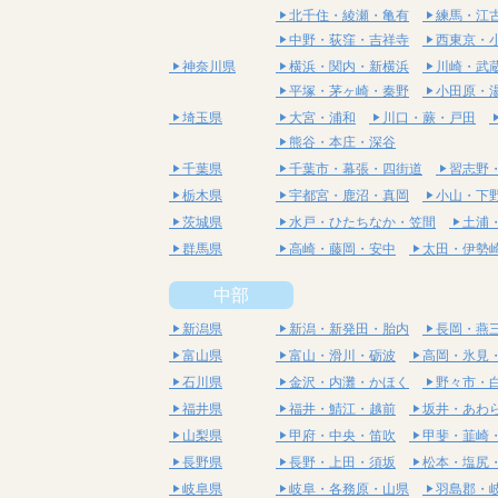
北千住・綾瀬・亀有
練馬・江
中野・荻窪・吉祥寺
西東京・
神奈川県
横浜・関内・新横浜
川崎・武
平塚・茅ヶ崎・秦野
小田原・
埼玉県
大宮・浦和
川口・蕨・戸田
熊谷・本庄・深谷
千葉県
千葉市・幕張・四街道
習志野
栃木県
宇都宮・鹿沼・真岡
小山・下
茨城県
水戸・ひたちなか・笠間
土浦
群馬県
高崎・藤岡・安中
太田・伊勢
中部
新潟県
新潟・新発田・胎内
長岡・燕
富山県
富山・滑川・砺波
高岡・氷見
石川県
金沢・内灘・かほく
野々市・
福井県
福井・鯖江・越前
坂井・あわ
山梨県
甲府・中央・笛吹
甲斐・韮崎
長野県
長野・上田・須坂
松本・塩尻
岐阜県
岐阜・各務原・山県
羽島郡・