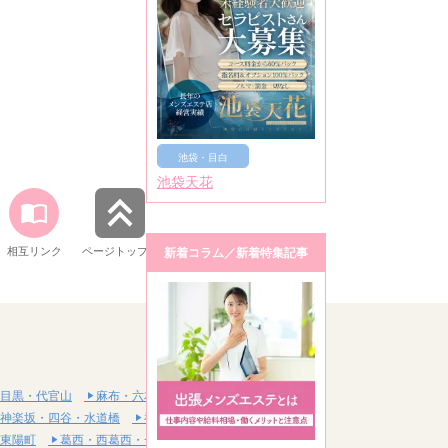
池袋・目白
池袋天花
相互リンク
ページトップへ
新着コラム／新着特集記事
目黒・代官山
麻布・六本木・赤坂
神楽坂・四谷・水道橋
神田・秋葉原・浅草橋
東陽町
葛西・西葛西・一之江