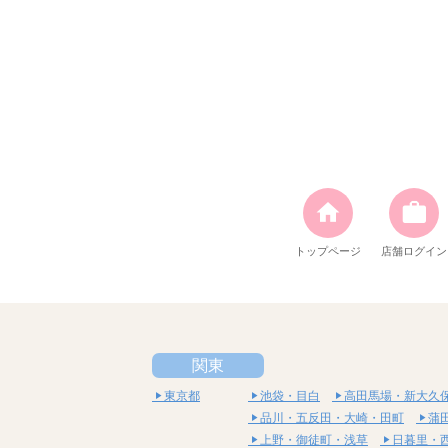
トップページ
店舗ログイン
関東
東京都
池袋・目白
高田馬場・新大久
品川・五反田・大崎・田町
蒲
上野・御徒町・浅草
日暮里・