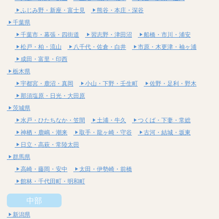
ふじみ野・新座・富士見
熊谷・本庄・深谷
千葉県
千葉市・幕張・四街道
習志野・津田沼
船橋・市川・浦安
松戸・柏・流山
八千代・佐倉・白井
市原・木更津・袖ヶ浦
成田・富里・印西
栃木県
宇都宮・鹿沼・真岡
小山・下野・壬生町
佐野・足利・野木
那須塩原・日光・大田原
茨城県
水戸・ひたちなか・笠間
土浦・牛久
つくば・下妻・常総
神栖・鹿嶋・潮来
取手・龍ヶ崎・守谷
古河・結城・坂東
日立・高萩・常陸太田
群馬県
高崎・藤岡・安中
太田・伊勢崎・前橋
館林・千代田町・明和町
中部
新潟県