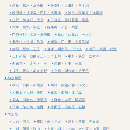
新橋・銀座・浜松町
茅場町・人形町・八丁堀
飯田橋・神楽坂・四谷・水道橋
神田・秋葉原・浅草橋
上野・御徒町・浅草
日暮里・西日暮里・鶯谷
大塚・巣鴨・駒込
錦糸町・小岩・両国
門前仲町・木場・東陽町
葛西・西葛西・一之江
北千住・綾瀬・亀有
練馬・江古田・大泉学園
赤羽・板橋・王子
笹塚・明大前・下北沢
町田・鶴川・成瀬
三軒茶屋・自由が丘・二子玉川
中野・荻窪・吉祥寺
西東京・小金井・小平
調布・府中・三鷹
福生・青梅・あきる野
立川・国分寺・八王子
神奈川県
横浜・関内・新横浜
川崎・武蔵小杉・溝の口
相模原・大和・座間
藤沢・湘南・江ノ島
厚木・海老名・伊勢原
鎌倉・逗子・横須賀
平塚・茅ヶ崎・秦野
小田原・湯河原・箱根
埼玉県
大宮・浦和
川口・蕨・戸田
越谷・草加・春日部
川越・所沢・狭山
上尾・桶川・北本
久喜・加須・蓮田