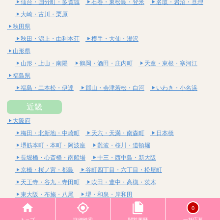
仙台・国分町・多賀城
石巻・東松島・登米
名取・岩沼・亘理
大崎・古川・栗原
秋田県
秋田・潟上・由利本荘
横手・大仙・湯沢
山形県
山形・上山・南陽
鶴岡・酒田・庄内町
天童・東根・寒河江
福島県
福島・二本松・伊達
郡山・会津若松・白河
いわき・小名浜
近畿
大阪府
梅田・北新地・中崎町
天六・天満・南森町
日本橋
堺筋本町・本町・阿波座
難波・桜川・道頓堀
長堀橋・心斎橋・南船場
十三・西中島・新大阪
京橋・桜ノ宮・都島
谷町四丁目・六丁目・松屋町
天王寺・谷九・寺田町
吹田・豊中・高槻・茨木
東大阪・布施・八尾
堺・和泉・岸和田
京都府
0
四条烏丸・河原町・祇園四条
烏丸御池・三条・京都市役所前
トップ
詳細検索
閲覧履歴
一括応募