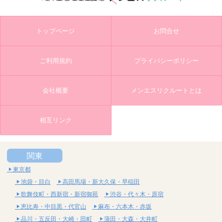
トップページ
お問合せ
ご利用規約
プライバシーポリシー
会社概要
メンエスリクルートとは
相互リンク
関東
東京都
池袋・目白
高田馬場・新大久保・早稲田
歌舞伎町・西新宿・新宿御苑
渋谷・代々木・原宿
恵比寿・中目黒・代官山
麻布・六本木・赤坂
品川・五反田・大崎・田町
蒲田・大森・大井町