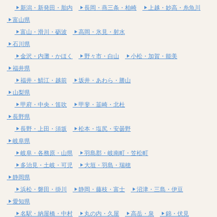
新潟・新発田・胎内
長岡・燕三条・柏崎
上越・妙高・糸魚川
富山県
富山・滑川・砺波
高岡・氷見・射水
石川県
金沢・内灘・かほく
野々市・白山
小松・加賀・能美
福井県
福井・鯖江・越前
坂井・あわら・勝山
山梨県
甲府・中央・笛吹
甲斐・韮崎・北杜
長野県
長野・上田・須坂
松本・塩尻・安曇野
岐阜県
岐阜・各務原・山県
羽島郡・岐南町・笠松町
多治見・土岐・可児
大垣・羽島・瑞穂
静岡県
浜松・磐田・掛川
静岡・藤枝・富士
沼津・三島・伊豆
愛知県
名駅・納屋橋・中村
丸の内・久屋
高岳・泉
錦・伏見