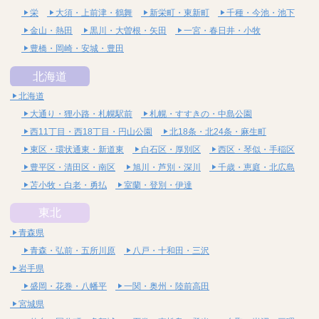
栄
大須・上前津・鶴舞
新栄町・東新町
千種・今池・池下
金山・熱田
黒川・大曽根・矢田
一宮・春日井・小牧
豊橋・岡崎・安城・豊田
北海道
北海道
大通り・狸小路・札幌駅前
札幌・すすきの・中島公園
西11丁目・西18丁目・円山公園
北18条・北24条・麻生町
東区・環状通東・新道東
白石区・厚別区
西区・琴似・手稲区
豊平区・清田区・南区
旭川・芦別・深川
千歳・恵庭・北広島
苫小牧・白老・勇払
室蘭・登別・伊達
東北
青森県
青森・弘前・五所川原
八戸・十和田・三沢
岩手県
盛岡・花巻・八幡平
一関・奥州・陸前高田
宮城県