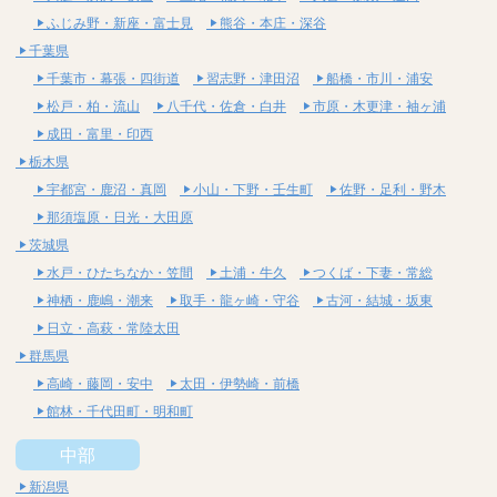
ふじみ野・新座・富士見
熊谷・本庄・深谷
千葉県
千葉市・幕張・四街道
習志野・津田沼
船橋・市川・浦安
松戸・柏・流山
八千代・佐倉・白井
市原・木更津・袖ヶ浦
成田・富里・印西
栃木県
宇都宮・鹿沼・真岡
小山・下野・壬生町
佐野・足利・野木
那須塩原・日光・大田原
茨城県
水戸・ひたちなか・笠間
土浦・牛久
つくば・下妻・常総
神栖・鹿嶋・潮来
取手・龍ヶ崎・守谷
古河・結城・坂東
日立・高萩・常陸太田
群馬県
高崎・藤岡・安中
太田・伊勢崎・前橋
館林・千代田町・明和町
中部
新潟県