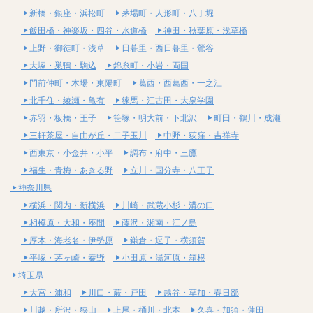
新橋・銀座・浜松町
茅場町・人形町・八丁堀
飯田橋・神楽坂・四谷・水道橋
神田・秋葉原・浅草橋
上野・御徒町・浅草
日暮里・西日暮里・鶯谷
大塚・巣鴨・駒込
錦糸町・小岩・両国
門前仲町・木場・東陽町
葛西・西葛西・一之江
北千住・綾瀬・亀有
練馬・江古田・大泉学園
赤羽・板橋・王子
笹塚・明大前・下北沢
町田・鶴川・成瀬
三軒茶屋・自由が丘・二子玉川
中野・荻窪・吉祥寺
西東京・小金井・小平
調布・府中・三鷹
福生・青梅・あきる野
立川・国分寺・八王子
神奈川県
横浜・関内・新横浜
川崎・武蔵小杉・溝の口
相模原・大和・座間
藤沢・湘南・江ノ島
厚木・海老名・伊勢原
鎌倉・逗子・横須賀
平塚・茅ヶ崎・秦野
小田原・湯河原・箱根
埼玉県
大宮・浦和
川口・蕨・戸田
越谷・草加・春日部
川越・所沢・狭山
上尾・桶川・北本
久喜・加須・蓮田