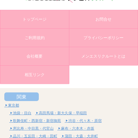
トップページ
お問合せ
ご利用規約
プライバシーポリシー
会社概要
メンエスリクルートとは
相互リンク
関東
東京都
池袋・目白
高田馬場・新大久保・早稲田
歌舞伎町・西新宿・新宿御苑
渋谷・代々木・原宿
恵比寿・中目黒・代官山
麻布・六本木・赤坂
品川・五反田・大崎・田町
蒲田・大森・大井町