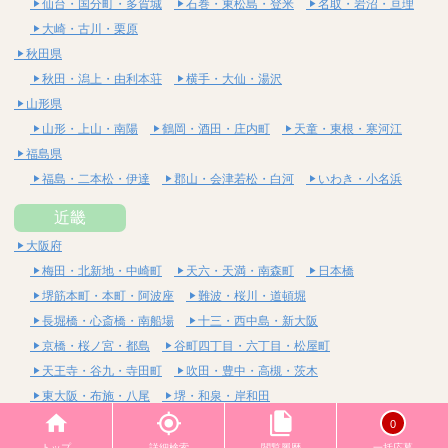
仙台・国分町・多賀城
石巻・東松島・登米
名取・岩沼・亘理
大崎・古川・栗原
秋田県
秋田・潟上・由利本荘
横手・大仙・湯沢
山形県
山形・上山・南陽
鶴岡・酒田・庄内町
天童・東根・寒河江
福島県
福島・二本松・伊達
郡山・会津若松・白河
いわき・小名浜
近畿
大阪府
梅田・北新地・中崎町
天六・天満・南森町
日本橋
堺筋本町・本町・阿波座
難波・桜川・道頓堀
長堀橋・心斎橋・南船場
十三・西中島・新大阪
京橋・桜ノ宮・都島
谷町四丁目・六丁目・松屋町
天王寺・谷九・寺田町
吹田・豊中・高槻・茨木
東大阪・布施・八尾
堺・和泉・岸和田
京都府
0
四条烏丸・河原町・祇園四条
烏丸御池・三条・京都市役所前
トップ
詳細検索
閲覧履歴
一括応募