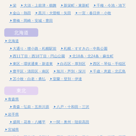
栄
大須・上前津・鶴舞
新栄町・東新町
千種・今池・池下
金山・熱田
黒川・大曽根・矢田
一宮・春日井・小牧
豊橋・岡崎・安城・豊田
北海道
北海道
大通り・狸小路・札幌駅前
札幌・すすきの・中島公園
西11丁目・西18丁目・円山公園
北18条・北24条・麻生町
東区・環状通東・新道東
白石区・厚別区
西区・琴似・手稲区
豊平区・清田区・南区
旭川・芦別・深川
千歳・恵庭・北広島
苫小牧・白老・勇払
室蘭・登別・伊達
東北
青森県
青森・弘前・五所川原
八戸・十和田・三沢
岩手県
盛岡・花巻・八幡平
一関・奥州・陸前高田
宮城県