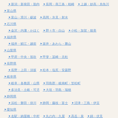
新潟・新発田・胎内
長岡・燕三条・柏崎
上越・妙高・糸魚川
富山県
富山・滑川・砺波
高岡・氷見・射水
石川県
金沢・内灘・かほく
野々市・白山
小松・加賀・能美
福井県
福井・鯖江・越前
坂井・あわら・勝山
山梨県
甲府・中央・笛吹
甲斐・韮崎・北杜
長野県
長野・上田・須坂
松本・塩尻・安曇野
岐阜県
岐阜・各務原・山県
羽島郡・岐南町・笠松町
多治見・土岐・可児
大垣・羽島・瑞穂
静岡県
浜松・磐田・掛川
静岡・藤枝・富士
沼津・三島・伊豆
愛知県
名駅・納屋橋・中村
丸の内・久屋
高岳・泉
錦・伏見