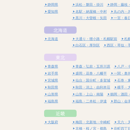
静岡県
浜松・磐田・掛川
静岡・藤枝
愛知県
名駅・納屋橋・中村
丸の内・
黒川・大曽根・矢田
一宮・春
北海道
北海道
大通り・狸小路・札幌駅前
札
白石区・厚別区
西区・琴似・
東北
青森県
青森・弘前・五所川原
八戸・
岩手県
盛岡・花巻・八幡平
一関・奥
宮城県
仙台・国分町・多賀城
石巻・
秋田県
秋田・潟上・由利本荘
横手・
山形県
山形・上山・南陽
鶴岡・酒田
福島県
福島・二本松・伊達
郡山・会
近畿
大阪府
梅田・北新地・中崎町
天六・
京橋・桜ノ宮・都島
谷町四丁