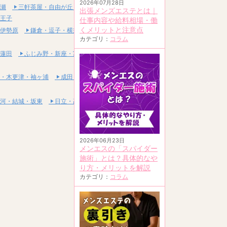
2026年07月28日
瀬
三軒茶屋・自由が丘・二子玉川
出張メンズエステとは｜
王子
仕事内容や給料相場・働
くメリットと注意点
伊勢原
鎌倉・逗子・横須賀
カテゴリ：
コラム
蓮田
ふじみ野・新座・富士見
・木更津・袖ヶ浦
成田・富里・印西
河・結城・坂東
日立・高萩・常陸太田
2026年06月23日
メンエスの「スパイダー
施術」とは？具体的なや
り方・メリットを解説
カテゴリ：
コラム