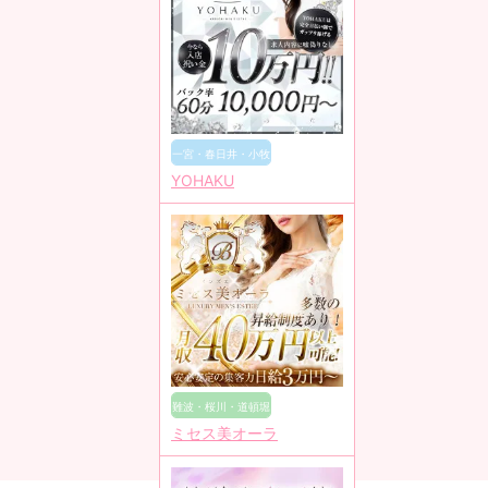
一宮・春日井・小牧
YOHAKU
難波・桜川・道頓堀
ミセス美オーラ