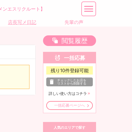
メンエスリクルート】
店長写メ日記
先輩の声
閲覧履歴
一括応募
残り
10
件登録可能
チェックしたお店を
リストから削除する
詳しい使い方はコチラ
一括応募ページへ
人気のエリアで探す