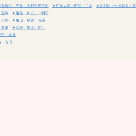
烏丸御池・三条・京都市役所前
四条大宮・西院・二条
京都駅・七条烏丸・東
・宝塚
姫路・加古川・明石
・伊勢
亀山・伊賀・名張
・栗東
彦根・米原・長浜
高田・桜井
坊・有田
・湯梨浜
社・浅口
尾道・三原
呉・東広島・竹原
・岩国
下関・長門・美祢
・小松島
通寺・観音寺
・西条・四国中央
今治・東温・伊予