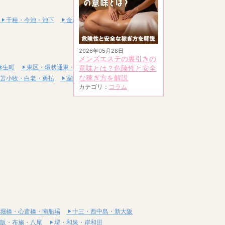
千種・今池・池下
金山・熱田
2026年05月28日
メンズエステの裏引きの
麻生町
東区・環状通東・新道東
意味とは？危険性と安全
な稼ぎ方を解説
苫小牧・白老・勇払
室蘭・登別・伊達
カテゴリ：
コラム
堀橋・心斎橋・南船場
十三・西中島・新大阪
阪・布施・八尾
堺・和泉・岸和田