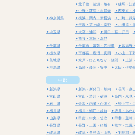
北千住・綾瀬・亀有
練馬・江
中野・荻窪・吉祥寺
西東京・
神奈川県
横浜・関内・新横浜
川崎・武
平塚・茅ヶ崎・秦野
小田原・
埼玉県
大宮・浦和
川口・蕨・戸田
熊谷・本庄・深谷
千葉県
千葉市・幕張・四街道
習志野
栃木県
宇都宮・鹿沼・真岡
小山・下
茨城県
水戸・ひたちなか・笠間
土浦
群馬県
高崎・藤岡・安中
太田・伊勢
中部
新潟県
新潟・新発田・胎内
長岡・燕
富山県
富山・滑川・砺波
高岡・氷見
石川県
金沢・内灘・かほく
野々市・
福井県
福井・鯖江・越前
坂井・あわ
山梨県
甲府・中央・笛吹
甲斐・韮崎
長野県
長野・上田・須坂
松本・塩尻
岐阜県
岐阜・各務原・山県
羽島郡・