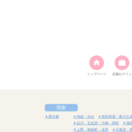
トップページ
店舗ログイン
関東
東京都
池袋・目白
高田馬場・新大久
品川・五反田・大崎・田町
蒲
上野・御徒町・浅草
日暮里・