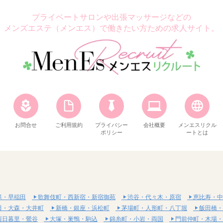
プライベートサロンや出張マッサージなどの
メンズエステ（メンエス）で働きたい方ための求人サイト。
お問合せ
ご利用規約
プライバシー
会社概要
メンエスリクル
ポリシー
ートとは
保・早稲田
歌舞伎町・西新宿・新宿御苑
渋谷・代々木・原宿
恵比寿・中
田・大森・大井町
新橋・銀座・浜松町
茅場町・人形町・八丁堀
飯田橋・
西日暮里・鶯谷
大塚・巣鴨・駒込
錦糸町・小岩・両国
門前仲町・木場・