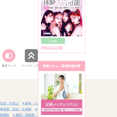
日本橋
ANESSA大阪
相互リンク
ページトップへ
新着コラム／新着特集記事
目黒・代官山
麻布・六本木・赤坂
神楽坂・四谷・水道橋
神田・秋葉原・浅草橋
東陽町
葛西・西葛西・一之江