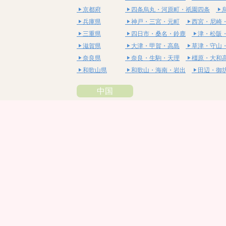
京都府
四条烏丸・河原町・祇園四条
兵庫県
神戸・三宮・元町
西宮・尼崎
三重県
四日市・桑名・鈴鹿
津・松阪
滋賀県
大津・甲賀・高島
草津・守山
奈良県
奈良・生駒・天理
橿原・大和
和歌山県
和歌山・海南・岩出
田辺・御
中国
鳥取県
米子・皆生・境港
鳥取・倉吉
島根県
松江・安来
出雲・雲南・大田
岡山県
岡山・備前・瀬戸内
倉敷・総
広島県
広島市・流川・薬研堀
福山・
山口県
山口・宇部・防府
周南・下松
四国
徳島県
阿南・那賀・美波
徳島・鳴門
香川県
高松・坂出・さぬき
丸亀・善
愛媛県
松山市・大街道・道後
新居浜