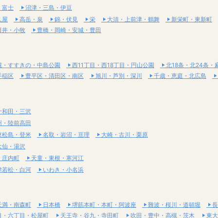
・富士
沼津・三島・伊豆
久屋
高岳・泉
錦・伏見
栄
大須・上前津・鶴舞
新栄町・東新町
日井・小牧
豊橋・岡崎・安城・豊田
幌・すすきの・中島公園
西11丁目・西18丁目・円山公園
北18条・北24条・
手稲区
豊平区・清田区・南区
旭川・芦別・深川
千歳・恵庭・北広島
十和田・三沢
州・陸前高田
東松島・登米
名取・岩沼・亘理
大崎・古川・栗原
大仙・湯沢
・庄内町
天童・東根・寒河江
津若松・白河
いわき・小名浜
天満・南森町
日本橋
堺筋本町・本町・阿波座
難波・桜川・道頓堀
長
目・六丁目・松屋町
天王寺・谷九・寺田町
吹田・豊中・高槻・茨木
東大