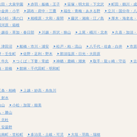
古田・大泉学園
赤羽・板橋・王子
笹塚・明大前・下北沢
町田・鶴川・成
小金井・小平
調布・府中・三鷹
福生・青梅・あきる野
立川・国分寺・八
蔵小杉・溝の口
相模原・大和・座間
藤沢・湘南・江ノ島
厚木・海老名・
湯河原・箱根
越谷・草加・春日部
川越・所沢・狭山
上尾・桶川・北本
久喜・加須・
・津田沼
船橋・市川・浦安
松戸・柏・流山
八千代・佐倉・白井
市原
野・壬生町
佐野・足利・野木
那須塩原・日光・大田原
・牛久
つくば・下妻・常総
神栖・鹿嶋・潮来
取手・龍ヶ崎・守谷
古
崎・前橋
館林・千代田町・明和町
三条・柏崎
上越・妙高・糸魚川
・射水
白山
小松・加賀・能美
ら・勝山
・北杜
・安曇野
岐南町・笠松町
多治見・土岐・可児
大垣・羽島・瑞穂