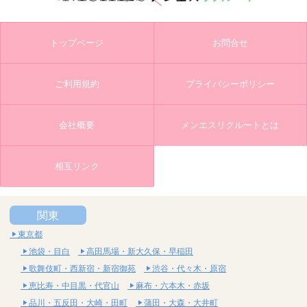
トップページ
お問合せ
ご利用規約
プライバシーポリシー
会社概要
メンエスリクルートとは
相互リンク
関東
東京都
池袋・目白
高田馬場・新大久保・早稲田
歌舞伎町・西新宿・新宿御苑
渋谷・代々木・原宿
恵比寿・中目黒・代官山
麻布・六本木・赤坂
品川・五反田・大崎・田町
蒲田・大森・大井町