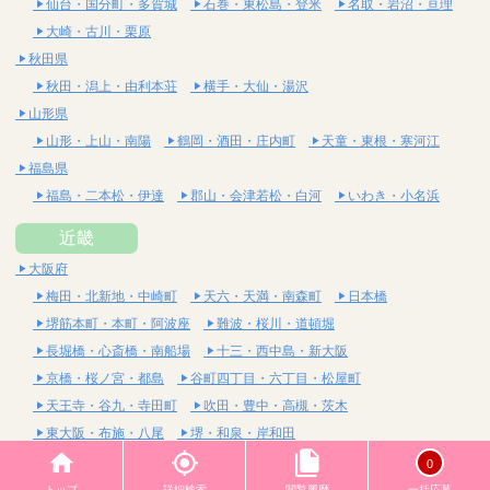
仙台・国分町・多賀城
石巻・東松島・登米
名取・岩沼・亘理
大崎・古川・栗原
秋田県
秋田・潟上・由利本荘
横手・大仙・湯沢
山形県
山形・上山・南陽
鶴岡・酒田・庄内町
天童・東根・寒河江
福島県
福島・二本松・伊達
郡山・会津若松・白河
いわき・小名浜
近畿
大阪府
梅田・北新地・中崎町
天六・天満・南森町
日本橋
堺筋本町・本町・阿波座
難波・桜川・道頓堀
長堀橋・心斎橋・南船場
十三・西中島・新大阪
京橋・桜ノ宮・都島
谷町四丁目・六丁目・松屋町
天王寺・谷九・寺田町
吹田・豊中・高槻・茨木
東大阪・布施・八尾
堺・和泉・岸和田
京都府
0
四条烏丸・河原町・祇園四条
烏丸御池・三条・京都市役所前
トップ
詳細検索
閲覧履歴
一括応募