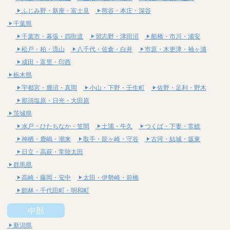
ふじみ野・新座・富士見
熊谷・本庄・深谷
千葉県
千葉市・幕張・四街道
習志野・津田沼
船橋・市川・浦安
松戸・柏・流山
八千代・佐倉・白井
市原・木更津・袖ヶ浦
成田・富里・印西
栃木県
宇都宮・鹿沼・真岡
小山・下野・壬生町
佐野・足利・野木
那須塩原・日光・大田原
茨城県
水戸・ひたちなか・笠間
土浦・牛久
つくば・下妻・常総
神栖・鹿嶋・潮来
取手・龍ヶ崎・守谷
古河・結城・坂東
日立・高萩・常陸太田
群馬県
高崎・藤岡・安中
太田・伊勢崎・前橋
館林・千代田町・明和町
中部
新潟県