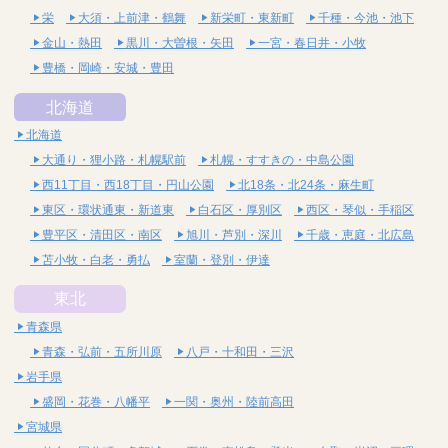
栄
大須・上前津・鶴舞
新栄町・東新町
千種・今池・池下
金山・熱田
黒川・大曽根・矢田
一宮・春日井・小牧
豊橋・岡崎・安城・豊田
北海道
北海道
大通り・狸小路・札幌駅前
札幌・すすきの・中島公園
西11丁目・西18丁目・円山公園
北18条・北24条・麻生町
東区・環状通東・新道東
白石区・厚別区
西区・琴似・手稲区
豊平区・清田区・南区
旭川・芦別・深川
千歳・恵庭・北広島
苫小牧・白老・勇払
室蘭・登別・伊達
東北
青森県
青森・弘前・五所川原
八戸・十和田・三沢
岩手県
盛岡・花巻・八幡平
一関・奥州・陸前高田
宮城県