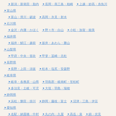
新潟・新発田・胎内
長岡・燕三条・柏崎
上越・妙高・糸魚川
富山県
富山・滑川・砺波
高岡・氷見・射水
石川県
金沢・内灘・かほく
野々市・白山
小松・加賀・能美
福井県
福井・鯖江・越前
坂井・あわら・勝山
山梨県
甲府・中央・笛吹
甲斐・韮崎・北杜
長野県
長野・上田・須坂
松本・塩尻・安曇野
岐阜県
岐阜・各務原・山県
羽島郡・岐南町・笠松町
多治見・土岐・可児
大垣・羽島・瑞穂
静岡県
浜松・磐田・掛川
静岡・藤枝・富士
沼津・三島・伊豆
愛知県
名駅・納屋橋・中村
丸の内・久屋
高岳・泉
錦・伏見