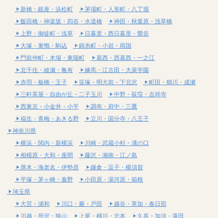
新橋・銀座・浜松町
茅場町・人形町・八丁堀
飯田橋・神楽坂・四谷・水道橋
神田・秋葉原・浅草橋
上野・御徒町・浅草
日暮里・西日暮里・鶯谷
大塚・巣鴨・駒込
錦糸町・小岩・両国
門前仲町・木場・東陽町
葛西・西葛西・一之江
北千住・綾瀬・亀有
練馬・江古田・大泉学園
赤羽・板橋・王子
笹塚・明大前・下北沢
町田・鶴川・成瀬
三軒茶屋・自由が丘・二子玉川
中野・荻窪・吉祥寺
西東京・小金井・小平
調布・府中・三鷹
福生・青梅・あきる野
立川・国分寺・八王子
神奈川県
横浜・関内・新横浜
川崎・武蔵小杉・溝の口
相模原・大和・座間
藤沢・湘南・江ノ島
厚木・海老名・伊勢原
鎌倉・逗子・横須賀
平塚・茅ヶ崎・秦野
小田原・湯河原・箱根
埼玉県
大宮・浦和
川口・蕨・戸田
越谷・草加・春日部
川越・所沢・狭山
上尾・桶川・北本
久喜・加須・蓮田