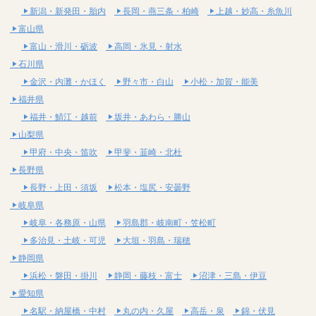
新潟・新発田・胎内
長岡・燕三条・柏崎
上越・妙高・糸魚川
富山県
富山・滑川・砺波
高岡・氷見・射水
石川県
金沢・内灘・かほく
野々市・白山
小松・加賀・能美
福井県
福井・鯖江・越前
坂井・あわら・勝山
山梨県
甲府・中央・笛吹
甲斐・韮崎・北杜
長野県
長野・上田・須坂
松本・塩尻・安曇野
岐阜県
岐阜・各務原・山県
羽島郡・岐南町・笠松町
多治見・土岐・可児
大垣・羽島・瑞穂
静岡県
浜松・磐田・掛川
静岡・藤枝・富士
沼津・三島・伊豆
愛知県
名駅・納屋橋・中村
丸の内・久屋
高岳・泉
錦・伏見