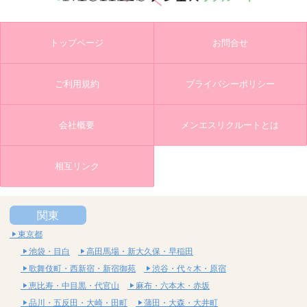
トップページ
お問合せ
ご利用規約
プライバシーポリシー
会社概要
メンエスリクルートとは
相互リンク
関東
東京都
池袋・目白
高田馬場・新大久保・早稲田
歌舞伎町・西新宿・新宿御苑
渋谷・代々木・原宿
恵比寿・中目黒・代官山
麻布・六本木・赤坂
品川・五反田・大崎・田町
蒲田・大森・大井町