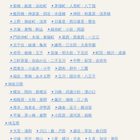
新橋・銀座・浜松町
茅場町・人形町・八丁堀
飯田橋・神楽坂・四谷・水道橋
神田・秋葉原・浅草橋
上野・御徒町・浅草
日暮里・西日暮里・鶯谷
大塚・巣鴨・駒込
錦糸町・小岩・両国
門前仲町・木場・東陽町
葛西・西葛西・一之江
北千住・綾瀬・亀有
練馬・江古田・大泉学園
赤羽・板橋・王子
笹塚・明大前・下北沢
町田・鶴川・成瀬
三軒茶屋・自由が丘・二子玉川
中野・荻窪・吉祥寺
西東京・小金井・小平
調布・府中・三鷹
福生・青梅・あきる野
立川・国分寺・八王子
神奈川県
横浜・関内・新横浜
川崎・武蔵小杉・溝の口
相模原・大和・座間
藤沢・湘南・江ノ島
厚木・海老名・伊勢原
鎌倉・逗子・横須賀
平塚・茅ヶ崎・秦野
小田原・湯河原・箱根
埼玉県
大宮・浦和
川口・蕨・戸田
越谷・草加・春日部
川越・所沢・狭山
上尾・桶川・北本
久喜・加須・蓮田