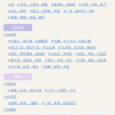
栄
大須・上前津・鶴舞
新栄町・東新町
千種・今池・池下
金山・熱田
黒川・大曽根・矢田
一宮・春日井・小牧
豊橋・岡崎・安城・豊田
北海道
北海道
大通り・狸小路・札幌駅前
札幌・すすきの・中島公園
西11丁目・西18丁目・円山公園
北18条・北24条・麻生町
東区・環状通東・新道東
白石区・厚別区
西区・琴似・手稲区
豊平区・清田区・南区
旭川・芦別・深川
千歳・恵庭・北広島
苫小牧・白老・勇払
室蘭・登別・伊達
東北
青森県
青森・弘前・五所川原
八戸・十和田・三沢
岩手県
盛岡・花巻・八幡平
一関・奥州・陸前高田
宮城県