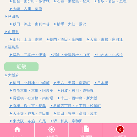
仙台・国分町・多賀城
石巻・東松島・登米
名取・岩沼・亘理
大崎・古川・栗原
秋田県
秋田・潟上・由利本荘
横手・大仙・湯沢
山形県
山形・上山・南陽
鶴岡・酒田・庄内町
天童・東根・寒河江
福島県
福島・二本松・伊達
郡山・会津若松・白河
いわき・小名浜
近畿
大阪府
梅田・北新地・中崎町
天六・天満・南森町
日本橋
堺筋本町・本町・阿波座
難波・桜川・道頓堀
長堀橋・心斎橋・南船場
十三・西中島・新大阪
京橋・桜ノ宮・都島
谷町四丁目・六丁目・松屋町
天王寺・谷九・寺田町
吹田・豊中・高槻・茨木
東大阪・布施・八尾
堺・和泉・岸和田
京都府
0
四条烏丸・河原町・祇園四条
烏丸御池・三条・京都市役所前
トップ
詳細検索
閲覧履歴
一括応募