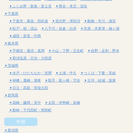
ふじみ野・新座・富士見
熊谷・本庄・深谷
千葉県
千葉市・幕張・四街道
習志野・津田沼
船橋・市川・浦安
松戸・柏・流山
八千代・佐倉・白井
市原・木更津・袖ヶ浦
成田・富里・印西
栃木県
宇都宮・鹿沼・真岡
小山・下野・壬生町
佐野・足利・野木
那須塩原・日光・大田原
茨城県
水戸・ひたちなか・笠間
土浦・牛久
つくば・下妻・常総
神栖・鹿嶋・潮来
取手・龍ヶ崎・守谷
古河・結城・坂東
日立・高萩・常陸太田
群馬県
高崎・藤岡・安中
太田・伊勢崎・前橋
館林・千代田町・明和町
中部
新潟県