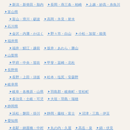
新潟・新発田・胎内
長岡・燕三条・柏崎
上越・妙高・糸魚川
富山県
富山・滑川・砺波
高岡・氷見・射水
石川県
金沢・内灘・かほく
野々市・白山
小松・加賀・能美
福井県
福井・鯖江・越前
坂井・あわら・勝山
山梨県
甲府・中央・笛吹
甲斐・韮崎・北杜
長野県
長野・上田・須坂
松本・塩尻・安曇野
岐阜県
岐阜・各務原・山県
羽島郡・岐南町・笠松町
多治見・土岐・可児
大垣・羽島・瑞穂
静岡県
浜松・磐田・掛川
静岡・藤枝・富士
沼津・三島・伊豆
愛知県
名駅・納屋橋・中村
丸の内・久屋
高岳・泉
錦・伏見