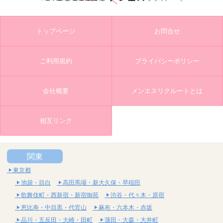
トップページ
お問合せ
ご利用規約
プライバシーポリシー
会社概要
メンエスリクルートとは
相互リンク
関東
東京都
池袋・目白
高田馬場・新大久保・早稲田
歌舞伎町・西新宿・新宿御苑
渋谷・代々木・原宿
恵比寿・中目黒・代官山
麻布・六本木・赤坂
品川・五反田・大崎・田町
蒲田・大森・大井町