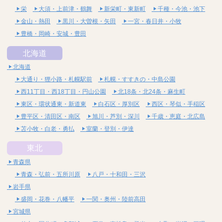
栄
大須・上前津・鶴舞
新栄町・東新町
千種・今池・池下
金山・熱田
黒川・大曽根・矢田
一宮・春日井・小牧
豊橋・岡崎・安城・豊田
北海道
北海道
大通り・狸小路・札幌駅前
札幌・すすきの・中島公園
西11丁目・西18丁目・円山公園
北18条・北24条・麻生町
東区・環状通東・新道東
白石区・厚別区
西区・琴似・手稲区
豊平区・清田区・南区
旭川・芦別・深川
千歳・恵庭・北広島
苫小牧・白老・勇払
室蘭・登別・伊達
東北
青森県
青森・弘前・五所川原
八戸・十和田・三沢
岩手県
盛岡・花巻・八幡平
一関・奥州・陸前高田
宮城県