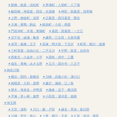
新橋・銀座・浜松町
茅場町・人形町・八丁堀
飯田橋・神楽坂・四谷・水道橋
神田・秋葉原・浅草橋
上野・御徒町・浅草
日暮里・西日暮里・鶯谷
大塚・巣鴨・駒込
錦糸町・小岩・両国
門前仲町・木場・東陽町
葛西・西葛西・一之江
北千住・綾瀬・亀有
練馬・江古田・大泉学園
赤羽・板橋・王子
笹塚・明大前・下北沢
町田・鶴川・成瀬
三軒茶屋・自由が丘・二子玉川
中野・荻窪・吉祥寺
西東京・小金井・小平
調布・府中・三鷹
福生・青梅・あきる野
立川・国分寺・八王子
神奈川県
横浜・関内・新横浜
川崎・武蔵小杉・溝の口
相模原・大和・座間
藤沢・湘南・江ノ島
厚木・海老名・伊勢原
鎌倉・逗子・横須賀
平塚・茅ヶ崎・秦野
小田原・湯河原・箱根
埼玉県
大宮・浦和
川口・蕨・戸田
越谷・草加・春日部
川越・所沢・狭山
上尾・桶川・北本
久喜・加須・蓮田