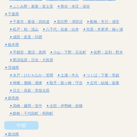
ふじみ野・新座・富士見
熊谷・本庄・深谷
千葉県
千葉市・幕張・四街道
習志野・津田沼
船橋・市川・浦安
松戸・柏・流山
八千代・佐倉・白井
市原・木更津・袖ヶ浦
成田・富里・印西
栃木県
宇都宮・鹿沼・真岡
小山・下野・壬生町
佐野・足利・野木
那須塩原・日光・大田原
茨城県
水戸・ひたちなか・笠間
土浦・牛久
つくば・下妻・常総
神栖・鹿嶋・潮来
取手・龍ヶ崎・守谷
古河・結城・坂東
日立・高萩・常陸太田
群馬県
高崎・藤岡・安中
太田・伊勢崎・前橋
館林・千代田町・明和町
中部
新潟県