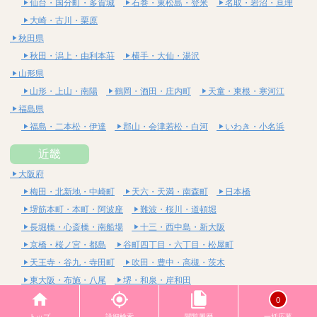
仙台・国分町・多賀城
石巻・東松島・登米
名取・岩沼・亘理
大崎・古川・栗原
秋田県
秋田・潟上・由利本荘
横手・大仙・湯沢
山形県
山形・上山・南陽
鶴岡・酒田・庄内町
天童・東根・寒河江
福島県
福島・二本松・伊達
郡山・会津若松・白河
いわき・小名浜
近畿
大阪府
梅田・北新地・中崎町
天六・天満・南森町
日本橋
堺筋本町・本町・阿波座
難波・桜川・道頓堀
長堀橋・心斎橋・南船場
十三・西中島・新大阪
京橋・桜ノ宮・都島
谷町四丁目・六丁目・松屋町
天王寺・谷九・寺田町
吹田・豊中・高槻・茨木
東大阪・布施・八尾
堺・和泉・岸和田
京都府
0
四条烏丸・河原町・祇園四条
烏丸御池・三条・京都市役所前
トップ
詳細検索
閲覧履歴
一括応募