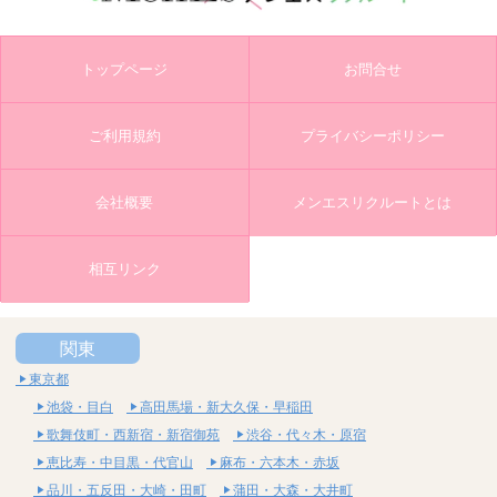
トップページ
お問合せ
ご利用規約
プライバシーポリシー
会社概要
メンエスリクルートとは
相互リンク
関東
東京都
池袋・目白
高田馬場・新大久保・早稲田
歌舞伎町・西新宿・新宿御苑
渋谷・代々木・原宿
恵比寿・中目黒・代官山
麻布・六本木・赤坂
品川・五反田・大崎・田町
蒲田・大森・大井町