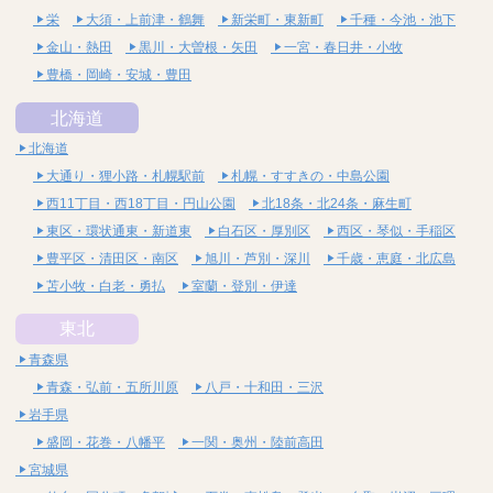
栄
大須・上前津・鶴舞
新栄町・東新町
千種・今池・池下
金山・熱田
黒川・大曽根・矢田
一宮・春日井・小牧
豊橋・岡崎・安城・豊田
北海道
北海道
大通り・狸小路・札幌駅前
札幌・すすきの・中島公園
西11丁目・西18丁目・円山公園
北18条・北24条・麻生町
東区・環状通東・新道東
白石区・厚別区
西区・琴似・手稲区
豊平区・清田区・南区
旭川・芦別・深川
千歳・恵庭・北広島
苫小牧・白老・勇払
室蘭・登別・伊達
東北
青森県
青森・弘前・五所川原
八戸・十和田・三沢
岩手県
盛岡・花巻・八幡平
一関・奥州・陸前高田
宮城県