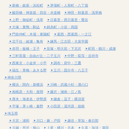
新橋・銀座・浜松町
茅場町・人形町・八丁堀
飯田橋・神楽坂・四谷・水道橋
神田・秋葉原・浅草橋
上野・御徒町・浅草
日暮里・西日暮里・鶯谷
大塚・巣鴨・駒込
錦糸町・小岩・両国
門前仲町・木場・東陽町
葛西・西葛西・一之江
北千住・綾瀬・亀有
練馬・江古田・大泉学園
赤羽・板橋・王子
笹塚・明大前・下北沢
町田・鶴川・成瀬
三軒茶屋・自由が丘・二子玉川
中野・荻窪・吉祥寺
西東京・小金井・小平
調布・府中・三鷹
福生・青梅・あきる野
立川・国分寺・八王子
神奈川県
横浜・関内・新横浜
川崎・武蔵小杉・溝の口
相模原・大和・座間
藤沢・湘南・江ノ島
厚木・海老名・伊勢原
鎌倉・逗子・横須賀
平塚・茅ヶ崎・秦野
小田原・湯河原・箱根
埼玉県
大宮・浦和
川口・蕨・戸田
越谷・草加・春日部
川越・所沢・狭山
上尾・桶川・北本
久喜・加須・蓮田