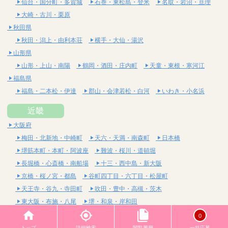
仙台・国分町・多賀城
石巻・東松島・登米
名取・岩沼・亘理
大崎・古川・栗原
秋田県
秋田・潟上・由利本荘
横手・大仙・湯沢
山形県
山形・上山・南陽
鶴岡・酒田・庄内町
天童・東根・寒河江
福島県
福島・二本松・伊達
郡山・会津若松・白河
いわき・小名浜
近畿
大阪府
梅田・北新地・中崎町
天六・天満・南森町
日本橋
堺筋本町・本町・阿波座
難波・桜川・道頓堀
長堀橋・心斎橋・南船場
十三・西中島・新大阪
京橋・桜ノ宮・都島
谷町四丁目・六丁目・松屋町
天王寺・谷九・寺田町
吹田・豊中・高槻・茨木
東大阪・布施・八尾
堺・和泉・岸和田
京都府
0
四条烏丸・河原町・祇園四条
烏丸御池・三条・京都市役所前
トップ
詳細検索
閲覧履歴
一括応募