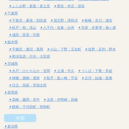
ふじみ野・新座・富士見
熊谷・本庄・深谷
千葉県
千葉市・幕張・四街道
習志野・津田沼
船橋・市川・浦安
松戸・柏・流山
八千代・佐倉・白井
市原・木更津・袖ヶ浦
成田・富里・印西
栃木県
宇都宮・鹿沼・真岡
小山・下野・壬生町
佐野・足利・野木
那須塩原・日光・大田原
茨城県
水戸・ひたちなか・笠間
土浦・牛久
つくば・下妻・常総
神栖・鹿嶋・潮来
取手・龍ヶ崎・守谷
古河・結城・坂東
日立・高萩・常陸太田
群馬県
高崎・藤岡・安中
太田・伊勢崎・前橋
館林・千代田町・明和町
中部
新潟県