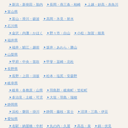
新潟・新発田・胎内
長岡・燕三条・柏崎
上越・妙高・糸魚川
富山県
富山・滑川・砺波
高岡・氷見・射水
石川県
金沢・内灘・かほく
野々市・白山
小松・加賀・能美
福井県
福井・鯖江・越前
坂井・あわら・勝山
山梨県
甲府・中央・笛吹
甲斐・韮崎・北杜
長野県
長野・上田・須坂
松本・塩尻・安曇野
岐阜県
岐阜・各務原・山県
羽島郡・岐南町・笠松町
多治見・土岐・可児
大垣・羽島・瑞穂
静岡県
浜松・磐田・掛川
静岡・藤枝・富士
沼津・三島・伊豆
愛知県
名駅・納屋橋・中村
丸の内・久屋
高岳・泉
錦・伏見