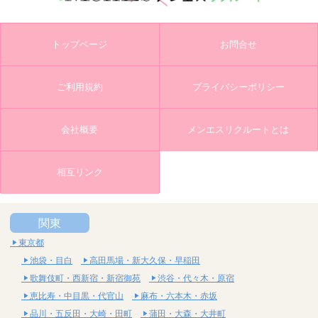
トップページ
お問合せ
ご利用規約
プライバシーポリシー
会社概要
メンエスリクルートとは
相互リンク
関東
東京都
池袋・目白
高田馬場・新大久保・早稲田
歌舞伎町・西新宿・新宿御苑
渋谷・代々木・原宿
恵比寿・中目黒・代官山
麻布・六本木・赤坂
品川・五反田・大崎・田町
蒲田・大森・大井町