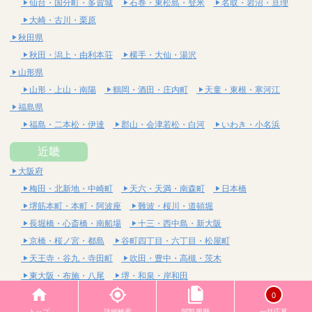
仙台・国分町・多賀城
石巻・東松島・登米
名取・岩沼・亘理
大崎・古川・栗原
秋田県
秋田・潟上・由利本荘
横手・大仙・湯沢
山形県
山形・上山・南陽
鶴岡・酒田・庄内町
天童・東根・寒河江
福島県
福島・二本松・伊達
郡山・会津若松・白河
いわき・小名浜
近畿
大阪府
梅田・北新地・中崎町
天六・天満・南森町
日本橋
堺筋本町・本町・阿波座
難波・桜川・道頓堀
長堀橋・心斎橋・南船場
十三・西中島・新大阪
京橋・桜ノ宮・都島
谷町四丁目・六丁目・松屋町
天王寺・谷九・寺田町
吹田・豊中・高槻・茨木
東大阪・布施・八尾
堺・和泉・岸和田
京都府
0
四条烏丸・河原町・祇園四条
烏丸御池・三条・京都市役所前
トップ
詳細検索
閲覧履歴
一括応募