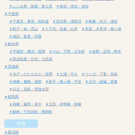
ふじみ野・新座・富士見
熊谷・本庄・深谷
千葉県
千葉市・幕張・四街道
習志野・津田沼
船橋・市川・浦安
松戸・柏・流山
八千代・佐倉・白井
市原・木更津・袖ヶ浦
成田・富里・印西
栃木県
宇都宮・鹿沼・真岡
小山・下野・壬生町
佐野・足利・野木
那須塩原・日光・大田原
茨城県
水戸・ひたちなか・笠間
土浦・牛久
つくば・下妻・常総
神栖・鹿嶋・潮来
取手・龍ヶ崎・守谷
古河・結城・坂東
日立・高萩・常陸太田
群馬県
高崎・藤岡・安中
太田・伊勢崎・前橋
館林・千代田町・明和町
中部
新潟県