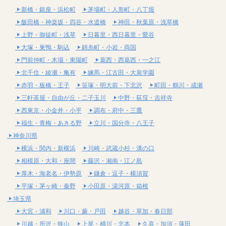
新橋・銀座・浜松町
茅場町・人形町・八丁堀
飯田橋・神楽坂・四谷・水道橋
神田・秋葉原・浅草橋
上野・御徒町・浅草
日暮里・西日暮里・鶯谷
大塚・巣鴨・駒込
錦糸町・小岩・両国
門前仲町・木場・東陽町
葛西・西葛西・一之江
北千住・綾瀬・亀有
練馬・江古田・大泉学園
赤羽・板橋・王子
笹塚・明大前・下北沢
町田・鶴川・成瀬
三軒茶屋・自由が丘・二子玉川
中野・荻窪・吉祥寺
西東京・小金井・小平
調布・府中・三鷹
福生・青梅・あきる野
立川・国分寺・八王子
神奈川県
横浜・関内・新横浜
川崎・武蔵小杉・溝の口
相模原・大和・座間
藤沢・湘南・江ノ島
厚木・海老名・伊勢原
鎌倉・逗子・横須賀
平塚・茅ヶ崎・秦野
小田原・湯河原・箱根
埼玉県
大宮・浦和
川口・蕨・戸田
越谷・草加・春日部
川越・所沢・狭山
上尾・桶川・北本
久喜・加須・蓮田