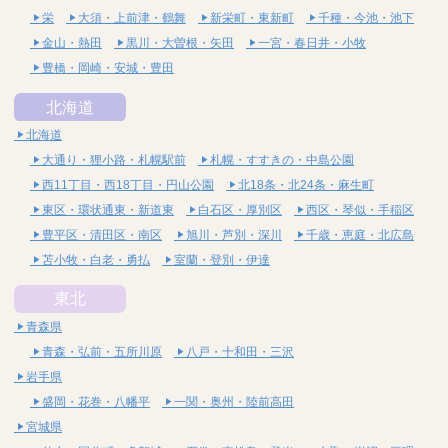
栄
大須・上前津・鶴舞
新栄町・東新町
千種・今池・池下
金山・熱田
黒川・大曽根・矢田
一宮・春日井・小牧
豊橋・岡崎・安城・豊田
北海道
北海道
大通り・狸小路・札幌駅前
札幌・すすきの・中島公園
西11丁目・西18丁目・円山公園
北18条・北24条・麻生町
東区・環状通東・新道東
白石区・厚別区
西区・琴似・手稲区
豊平区・清田区・南区
旭川・芦別・深川
千歳・恵庭・北広島
苫小牧・白老・勇払
室蘭・登別・伊達
東北
青森県
青森・弘前・五所川原
八戸・十和田・三沢
岩手県
盛岡・花巻・八幡平
一関・奥州・陸前高田
宮城県