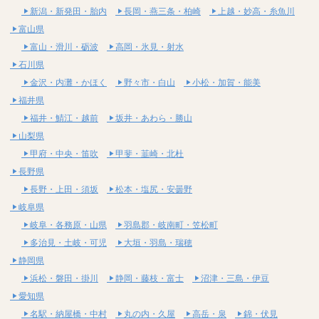
新潟・新発田・胎内
長岡・燕三条・柏崎
上越・妙高・糸魚川
富山県
富山・滑川・砺波
高岡・氷見・射水
石川県
金沢・内灘・かほく
野々市・白山
小松・加賀・能美
福井県
福井・鯖江・越前
坂井・あわら・勝山
山梨県
甲府・中央・笛吹
甲斐・韮崎・北杜
長野県
長野・上田・須坂
松本・塩尻・安曇野
岐阜県
岐阜・各務原・山県
羽島郡・岐南町・笠松町
多治見・土岐・可児
大垣・羽島・瑞穂
静岡県
浜松・磐田・掛川
静岡・藤枝・富士
沼津・三島・伊豆
愛知県
名駅・納屋橋・中村
丸の内・久屋
高岳・泉
錦・伏見