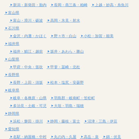
新潟・新発田・胎内
長岡・燕三条・柏崎
上越・妙高・糸魚川
富山県
富山・滑川・砺波
高岡・氷見・射水
石川県
金沢・内灘・かほく
野々市・白山
小松・加賀・能美
福井県
福井・鯖江・越前
坂井・あわら・勝山
山梨県
甲府・中央・笛吹
甲斐・韮崎・北杜
長野県
長野・上田・須坂
松本・塩尻・安曇野
岐阜県
岐阜・各務原・山県
羽島郡・岐南町・笠松町
多治見・土岐・可児
大垣・羽島・瑞穂
静岡県
浜松・磐田・掛川
静岡・藤枝・富士
沼津・三島・伊豆
愛知県
名駅・納屋橋・中村
丸の内・久屋
高岳・泉
錦・伏見