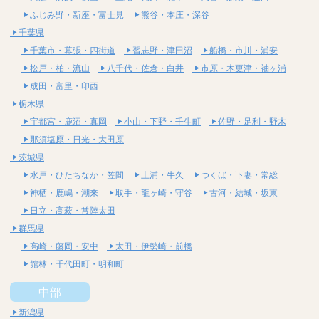
ふじみ野・新座・富士見
熊谷・本庄・深谷
千葉県
千葉市・幕張・四街道
習志野・津田沼
船橋・市川・浦安
松戸・柏・流山
八千代・佐倉・白井
市原・木更津・袖ヶ浦
成田・富里・印西
栃木県
宇都宮・鹿沼・真岡
小山・下野・壬生町
佐野・足利・野木
那須塩原・日光・大田原
茨城県
水戸・ひたちなか・笠間
土浦・牛久
つくば・下妻・常総
神栖・鹿嶋・潮来
取手・龍ヶ崎・守谷
古河・結城・坂東
日立・高萩・常陸太田
群馬県
高崎・藤岡・安中
太田・伊勢崎・前橋
館林・千代田町・明和町
中部
新潟県