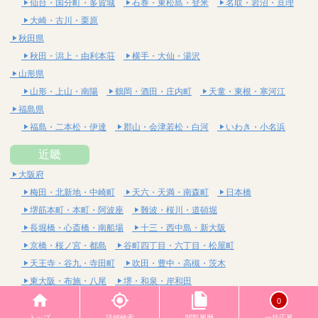
仙台・国分町・多賀城
石巻・東松島・登米
名取・岩沼・亘理
大崎・古川・栗原
秋田県
秋田・潟上・由利本荘
横手・大仙・湯沢
山形県
山形・上山・南陽
鶴岡・酒田・庄内町
天童・東根・寒河江
福島県
福島・二本松・伊達
郡山・会津若松・白河
いわき・小名浜
近畿
大阪府
梅田・北新地・中崎町
天六・天満・南森町
日本橋
堺筋本町・本町・阿波座
難波・桜川・道頓堀
長堀橋・心斎橋・南船場
十三・西中島・新大阪
京橋・桜ノ宮・都島
谷町四丁目・六丁目・松屋町
天王寺・谷九・寺田町
吹田・豊中・高槻・茨木
東大阪・布施・八尾
堺・和泉・岸和田
京都府
0
四条烏丸・河原町・祇園四条
烏丸御池・三条・京都市役所前
トップ
詳細検索
閲覧履歴
一括応募