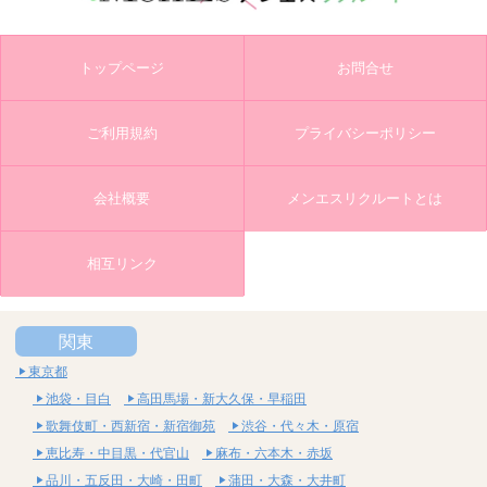
トップページ
お問合せ
ご利用規約
プライバシーポリシー
会社概要
メンエスリクルートとは
相互リンク
関東
東京都
池袋・目白
高田馬場・新大久保・早稲田
歌舞伎町・西新宿・新宿御苑
渋谷・代々木・原宿
恵比寿・中目黒・代官山
麻布・六本木・赤坂
品川・五反田・大崎・田町
蒲田・大森・大井町