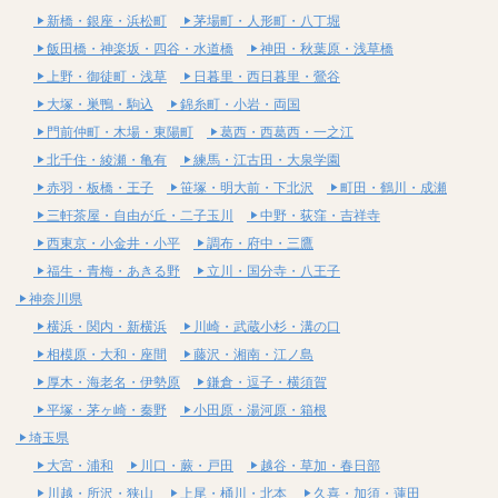
新橋・銀座・浜松町
茅場町・人形町・八丁堀
飯田橋・神楽坂・四谷・水道橋
神田・秋葉原・浅草橋
上野・御徒町・浅草
日暮里・西日暮里・鶯谷
大塚・巣鴨・駒込
錦糸町・小岩・両国
門前仲町・木場・東陽町
葛西・西葛西・一之江
北千住・綾瀬・亀有
練馬・江古田・大泉学園
赤羽・板橋・王子
笹塚・明大前・下北沢
町田・鶴川・成瀬
三軒茶屋・自由が丘・二子玉川
中野・荻窪・吉祥寺
西東京・小金井・小平
調布・府中・三鷹
福生・青梅・あきる野
立川・国分寺・八王子
神奈川県
横浜・関内・新横浜
川崎・武蔵小杉・溝の口
相模原・大和・座間
藤沢・湘南・江ノ島
厚木・海老名・伊勢原
鎌倉・逗子・横須賀
平塚・茅ヶ崎・秦野
小田原・湯河原・箱根
埼玉県
大宮・浦和
川口・蕨・戸田
越谷・草加・春日部
川越・所沢・狭山
上尾・桶川・北本
久喜・加須・蓮田