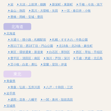
栄
大須・上前津・鶴舞
新栄町・東新町
千種・今池・池下
金山・熱田
黒川・大曽根・矢田
一宮・春日井・小牧
豊橋・岡崎・安城・豊田
北海道
北海道
大通り・狸小路・札幌駅前
札幌・すすきの・中島公園
西11丁目・西18丁目・円山公園
北18条・北24条・麻生町
東区・環状通東・新道東
白石区・厚別区
西区・琴似・手稲区
豊平区・清田区・南区
旭川・芦別・深川
千歳・恵庭・北広島
苫小牧・白老・勇払
室蘭・登別・伊達
東北
青森県
青森・弘前・五所川原
八戸・十和田・三沢
岩手県
盛岡・花巻・八幡平
一関・奥州・陸前高田
宮城県